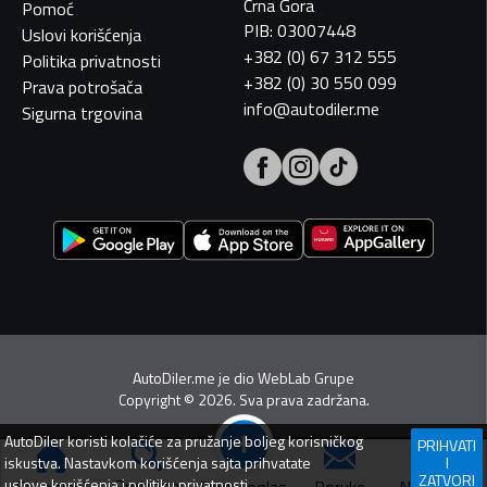
Crna Gora
Pomoć
PIB: 03007448
Uslovi korišćenja
+382 (0) 67 312 555
Politika privatnosti
+382 (0) 30 550 099
Prava potrošača
info@autodiler.me
Sigurna trgovina
AutoDiler.me je dio
WebLab Grupe
Copyright
©
2026. Sva prava zadržana.
AutoDiler
koristi kolačiće za pružanje boljeg korisničkog
PRIHVATI
iskustva. Nastavkom korišćenja sajta prihvatate
I
ZATVORI
Pretraga
uslove korišćenja
i
politiku privatnosti
.
Dodaj oglas