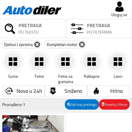
Uloguj se
PRETRAGA
PRETRAGA
PO TEKSTU
PO FILTERIMA
Djelovi i oprema
Kompletan motor
Gume
Felne
Felne sa
Ratkapne
Lanci
gumama
Novo u 24h
Sniženo
Hitno
Pronađeno
1
Sačuvaj pretragu
Resetuj filtere