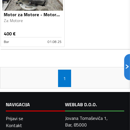
Motor za Motore - Motore - Univerzalno
Za
:
Motore
400
€
Bar
01.08.25
1
NAVIGACIJA
WEBLAB D.O.O.
Jovana Tomaševića 1,
Prijavi se
Bar, 85000
Kontakt