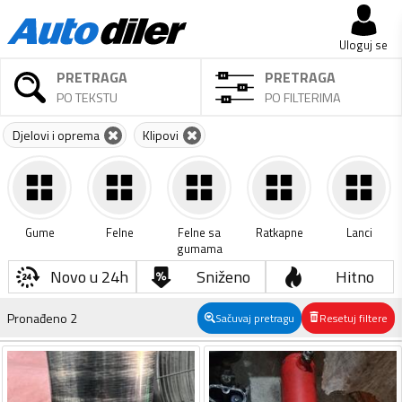
Uloguj se
PRETRAGA
PRETRAGA
PO TEKSTU
PO FILTERIMA
Djelovi i oprema
Klipovi
Gume
Felne
Felne sa
Ratkapne
Lanci
gumama
Novo u 24h
Sniženo
Hitno
Pronađeno
2
Sačuvaj pretragu
Resetuj filtere