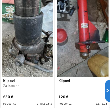
Klipovi
Klipovi
Za
:
Kamion
650
€
120
€
Podgorica
prije 2 dana
Podgorica
22.12.23