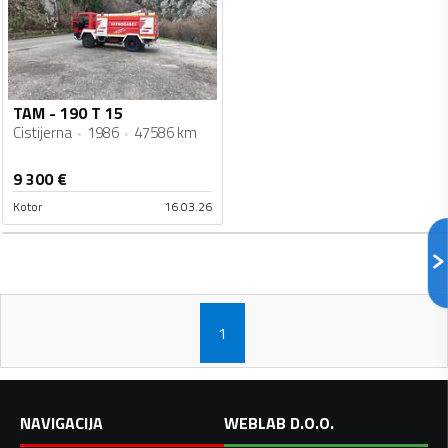
TAM - 190 T 15
Cistijerna
1986
47586 km
9 300
€
Kotor
16.03.26
1
NAVIGACIJA
WEBLAB D.O.O.