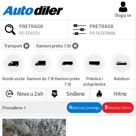
Uloguj se
PRETRAGA
PRETRAGA
PO TEKSTU
PO FILTERIMA
Transport
Kamioni preko 7.5t
Kombi vozila
Kamioni do 7.5t
Kamioni preko
Prikolice i
Autobusi
7.5t
poluprikolice
Novo u 24h
Sniženo
Hitno
Pronađeno
1
Sačuvaj pretragu
Resetuj filtere