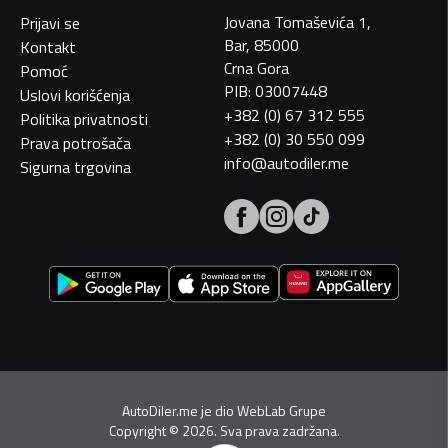
Jovana Tomaševića 1,
Prijavi se
Bar, 85000
Kontakt
Crna Gora
Pomoć
PIB: 03007448
Uslovi korišćenja
+382 (0) 67 312 555
Politika privatnosti
+382 (0) 30 550 099
Prava potrošača
info@autodiler.me
Sigurna trgovina
AutoDiler.me je dio
WebLab Grupe
Copyright
©
2026. Sva prava zadržana.