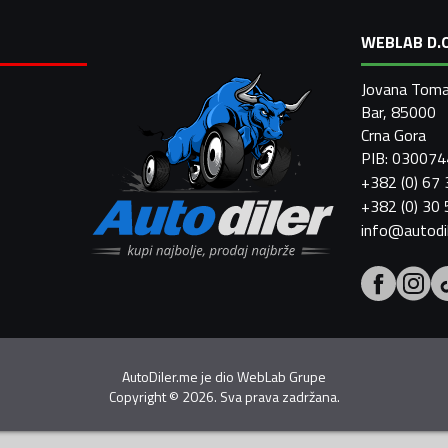
WEBLAB D.O
Jovana Toma
Bar, 85000
Crna Gora
PIB: 03007
+382 (0) 67
+382 (0) 30
info@autodi
AutoDiler.me je dio
WebLab Grupe
Copyright
©
2026. Sva prava zadržana.