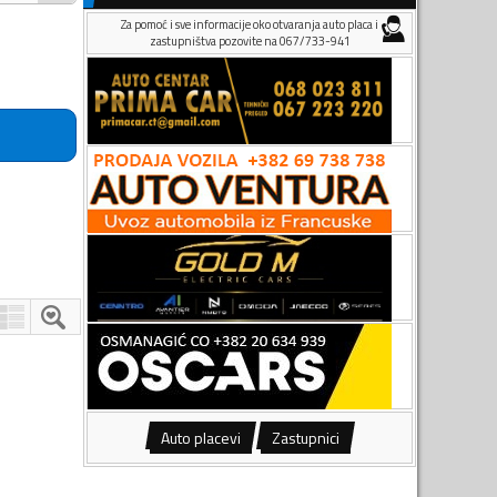
Za pomoć i sve informacije oko otvaranja auto placa i
zastupništva pozovite na 067/733-941
Auto placevi
Zastupnici