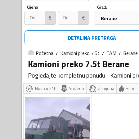
Cijena
Grad:
€
€
Berane
DETALJNA PRETRAGA
Početna
Kamioni preko 7.5t
TAM
Berane
Kamioni preko 7.5t Berane
Pogledajte kompletnu ponudu - Kamioni pr
Novo u 24h
Sniženo
Zamjena
Hitno