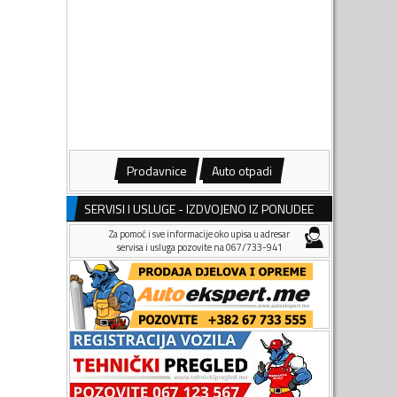
Prodavnice
Auto otpadi
SERVISI I USLUGE - IZDVOJENO IZ PONUDEE
Za pomoć i sve informacije oko upisa u adresar
servisa i usluga pozovite na 067/733-941