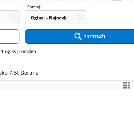
Sortiraj:
Oglasi - Najnoviji
PRETRAŽI
1
oglas
pronađen
eko 7.5t Berane