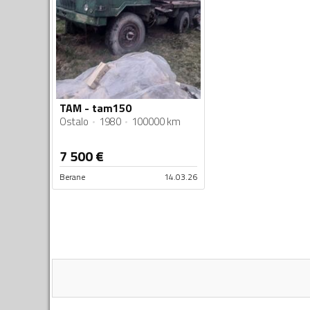
TAM - tam150
Ostalo
1980
100000 km
7 500
€
Berane
14.03.26