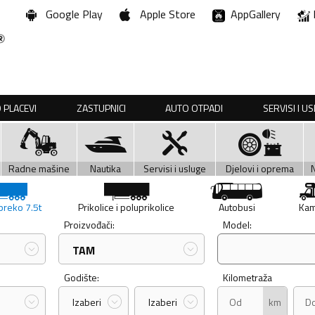
Google Play
Apple Store
AppGallery
 PLACEVI
ZASTUPNICI
AUTO OTPADI
SERVISI I U
Radne mašine
Nautika
Servisi i usluge
Djelovi i oprema
preko 7.5t
Prikolice i poluprikolice
Autobusi
Kam
Proizvođači:
Model:
TAM
Godište:
Kilometraža
km
Izaberi
Izaberi