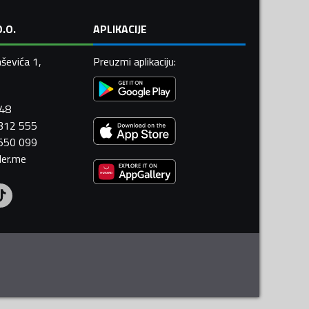
.O.
APLIKACIJE
ševića 1,
Preuzmi aplikaciju
:
448
 312 555
 550 099
ler.me