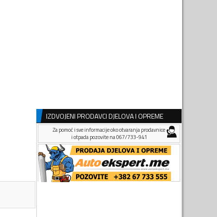
IZDVOJENI PRODAVCI DJELOVA I OPREME
Za pomoć i sve informacije oko otvaranja prodavnice
i otpada pozovite na 067/733-941