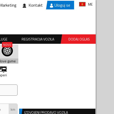
ME
Marketing
Kontakt
Uloguj se
SLUGE
REGISTRACIJA VOZILA
DODAJ OGLAS
Nove gume
peri
km
IZDVOJENI PRODAVCI VOZILA