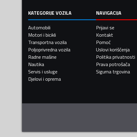
KATEGORIJE VOZILA
NAVIGACIJA
Automobili
Prijavi se
Motori i bicikli
Kontakt
Transportna vozila
Pomoć
Poljoprivredna vozila
Uslovi korišćenja
Radne mašine
Politika privatnosti
Nautika
Prava potrošača
Servis i usluge
Sigurna trgovina
Djelovi i oprema