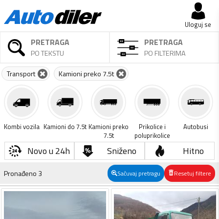
Uloguj se
PRETRAGA
PRETRAGA
PO TEKSTU
PO FILTERIMA
Transport
Kamioni preko 7.5t
Kombi vozila
Kamioni do 7.5t
Kamioni preko
Prikolice i
Autobusi
7.5t
poluprikolice
Novo u 24h
Sniženo
Hitno
Pronađeno
3
Sačuvaj pretragu
Resetuj filtere