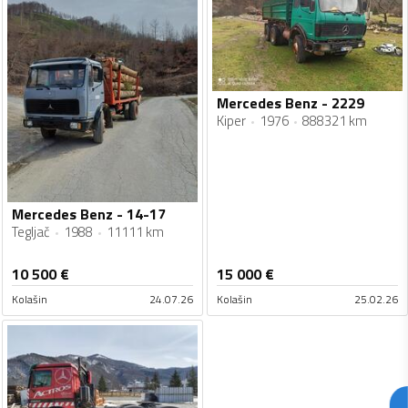
Mercedes Benz - 2229
Kiper
1976
888321 km
Mercedes Benz - 14-17
Tegljač
1988
11111 km
10 500
€
15 000
€
Kolašin
24.07.26
Kolašin
25.02.26