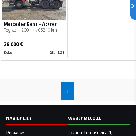
Mercedes Benz - Actros
Tegljač
2001
705210 km
28 000
€
Kolašin
28.11.23
1
NAVIGACIJA
WEBLAB D.O.O.
Jovana Tomaševića 1,
Prijavi se