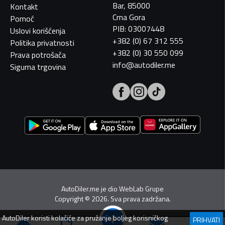
Bar, 85000
Kontakt
Crna Gora
Pomoć
PIB: 03007448
Uslovi korišćenja
+382 (0) 67 312 555
Politika privatnosti
+382 (0) 30 550 099
Prava potrošača
info@autodiler.me
Sigurna trgovina
AutoDiler.me je dio
WebLab Grupe
Copyright
©
2026. Sva prava zadržana.
AutoDiler
koristi kolačiće za pružanje boljeg korisničkog
PRIHVATI