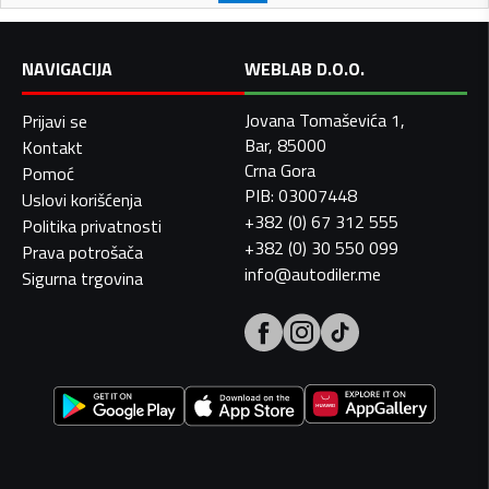
NAVIGACIJA
WEBLAB D.O.O.
Jovana Tomaševića 1,
Prijavi se
Bar, 85000
Kontakt
Crna Gora
Pomoć
PIB: 03007448
Uslovi korišćenja
+382 (0) 67 312 555
Politika privatnosti
+382 (0) 30 550 099
Prava potrošača
info@autodiler.me
Sigurna trgovina