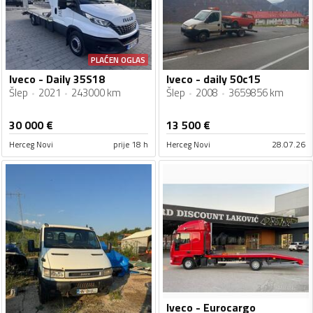
PLAĆEN OGLAS
Iveco - Daily 35S18
Iveco - daily 50c15
Šlep
2021
243000 km
Šlep
2008
3659856 km
30 000
€
13 500
€
Herceg Novi
prije 18 h
Herceg Novi
28.07.26
Iveco - Eurocargo