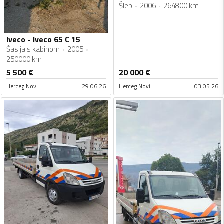
Šlep
2006
264800 km
Iveco - Iveco 65 C 15
Šasija s kabinom
2005
250000 km
5 500
€
20 000
€
Herceg Novi
29.06.26
Herceg Novi
03.05.26