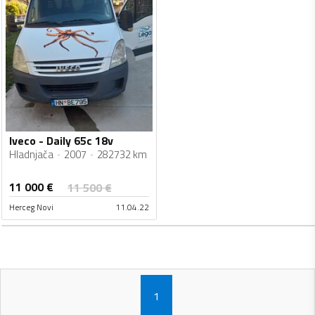
Iveco - Daily 65c 18v
Hladnjača
2007
282732 km
11 000
€
11 500
€
Herceg Novi
11.04.22
1