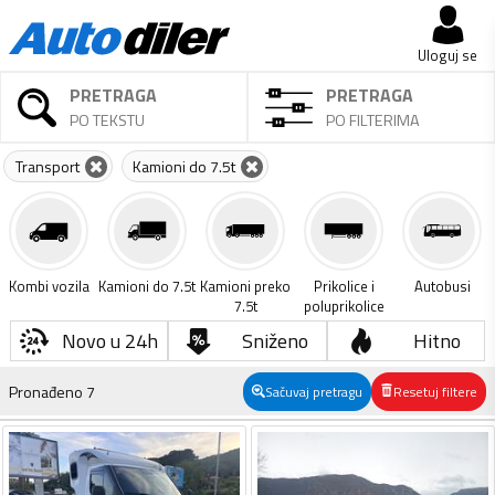
Uloguj se
PRETRAGA
PRETRAGA
PO TEKSTU
PO FILTERIMA
Transport
Kamioni do 7.5t
Kombi vozila
Kamioni do 7.5t
Kamioni preko
Prikolice i
Autobusi
7.5t
poluprikolice
Novo u 24h
Sniženo
Hitno
Pronađeno
7
Sačuvaj pretragu
Resetuj filtere