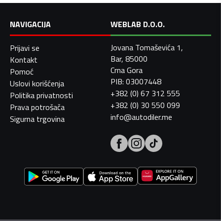
NAVIGACIJA
WEBLAB D.O.O.
Jovana Tomaševića 1,
Prijavi se
Bar, 85000
Kontakt
Crna Gora
Pomoć
PIB: 03007448
Uslovi korišćenja
+382 (0) 67 312 555
Politika privatnosti
+382 (0) 30 550 099
Prava potrošača
info@autodiler.me
Sigurna trgovina