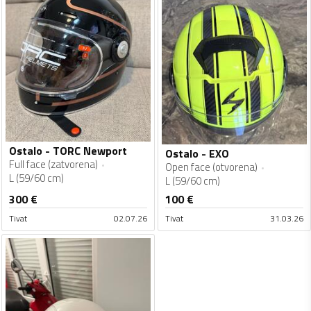
Ostalo - TORC Newport
Ostalo - EXO
Full face (zatvorena)
Open face (otvorena)
L (59/60 cm)
L (59/60 cm)
300
€
100
€
Tivat
02.07.26
Tivat
31.03.26