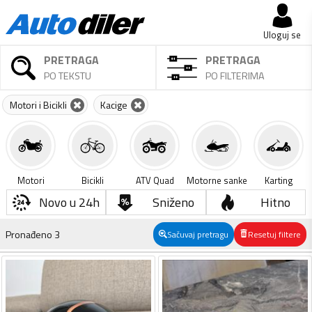
Uloguj se
PRETRAGA
PRETRAGA
PO TEKSTU
PO FILTERIMA
Motori i Bicikli
Kacige
Motori
Bicikli
ATV Quad
Motorne sanke
Karting
Novo u 24h
Sniženo
Hitno
Pronađeno
3
Sačuvaj pretragu
Resetuj filtere