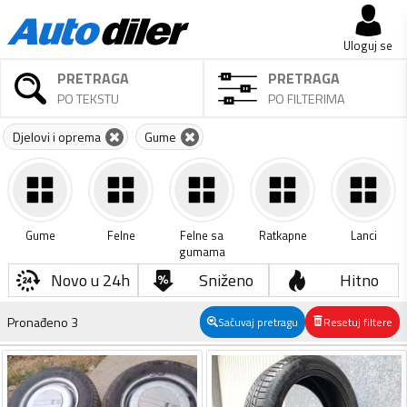
Uloguj se
PRETRAGA
PRETRAGA
PO TEKSTU
PO FILTERIMA
Djelovi i oprema
Gume
Gume
Felne
Felne sa
Ratkapne
Lanci
gumama
Novo u 24h
Sniženo
Hitno
Pronađeno
3
Sačuvaj pretragu
Resetuj filtere