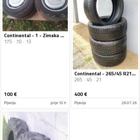
Continental - 1 - Zimska guma
175
70
13
Continental - 265/45 R21 - Zimska guma
265
45
21
100
€
400
€
Pljevlja
prije 10 h
Pljevlja
26.07.26