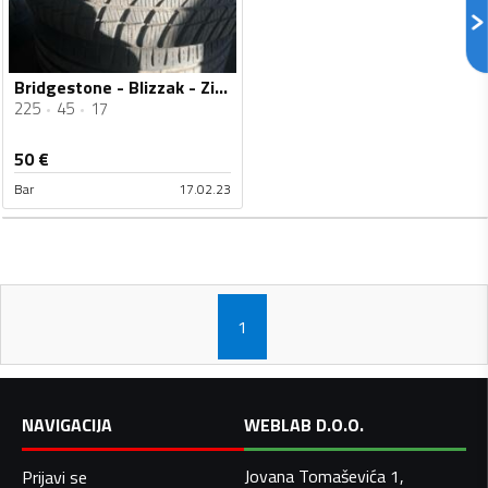
Bridgestone - Blizzak - Zimska guma
225
45
17
50
€
Bar
17.02.23
1
NAVIGACIJA
WEBLAB D.O.O.
Jovana Tomaševića 1,
Prijavi se