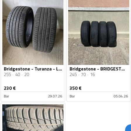
Bridgestone - Turanza - Ljetnja guma
Bridgestone - BRIDGESTONE DUELER H/T 840 - Univerzalna guma
255
40
20
245
70
16
230
€
350
€
Bar
29.07.26
Bar
05.04.26