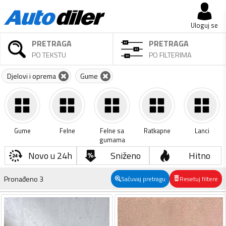
Uloguj se
PRETRAGA
PRETRAGA
PO TEKSTU
PO FILTERIMA
Djelovi i oprema
Gume
Gume
Felne
Felne sa
Ratkapne
Lanci
gumama
Novo u 24h
Sniženo
Hitno
Pronađeno
3
Sačuvaj pretragu
Resetuj filtere