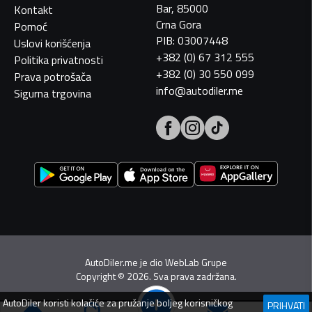
Bar, 85000
Kontakt
Crna Gora
Pomoć
PIB: 03007448
Uslovi korišćenja
+382 (0) 67 312 555
Politika privatnosti
+382 (0) 30 550 099
Prava potrošača
info@autodiler.me
Sigurna trgovina
AutoDiler.me je dio
WebLab Grupe
Copyright
©
2026. Sva prava zadržana.
AutoDiler
koristi kolačiće za pružanje boljeg korisničkog
PRIHVATI