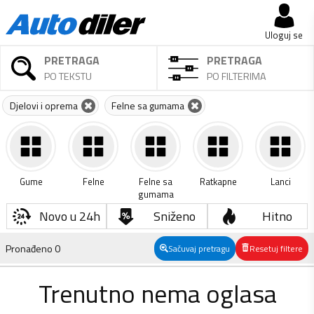
Uloguj se
PRETRAGA
PRETRAGA
PO TEKSTU
PO FILTERIMA
Djelovi i oprema
Felne sa gumama
Gume
Felne
Felne sa
Ratkapne
Lanci
gumama
Novo u 24h
Sniženo
Hitno
Pronađeno
0
Sačuvaj pretragu
Resetuj filtere
Trenutno nema oglasa