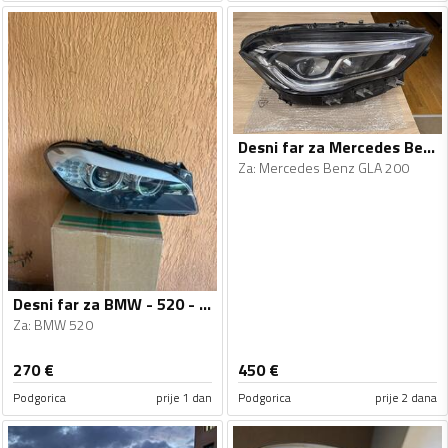
Desni far za Mercedes Benz - GLA 200 - 2022-2026
Za
:
Mercedes Benz GLA 200
Desni far za BMW - 520 - 2010-2013
Za
:
BMW 520
270
€
450
€
Podgorica
prije 1 dan
Podgorica
prije 2 dana