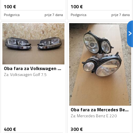
100
€
100
€
Podgorica
prije 7 dana
Podgorica
prije 7 dana
Oba fara za Volkswagen - Golf 7.5 - 2015-2019
Za
:
Volkswagen Golf 7.5
Oba fara za Mercedes Benz - E 220 - 2007
Za
:
Mercedes Benz E 220
400
€
300
€