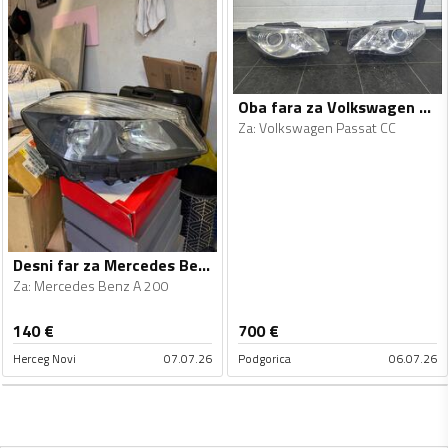
Oba fara za Volkswagen - Passat CC - 2010
Za
:
Volkswagen Passat CC
Desni far za Mercedes Benz - A 200 - 2012-2015
Za
:
Mercedes Benz A 200
140
€
700
€
Herceg Novi
07.07.26
Podgorica
06.07.26