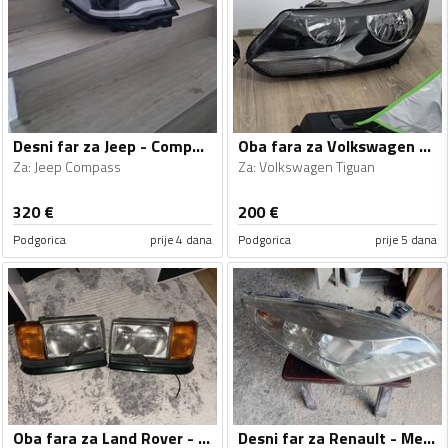
Desni far za Jeep - Compass - 2017-2023
Oba fara za Volkswagen - Tiguan - 2011
Za
:
Jeep Compass
Za
:
Volkswagen Tiguan
320
€
200
€
Podgorica
prije 4 dana
Podgorica
prije 5 dana
Oba fara za Land Rover - Range Rover - 1994-1996
Desni far za Renault - Megane - 2009-2011