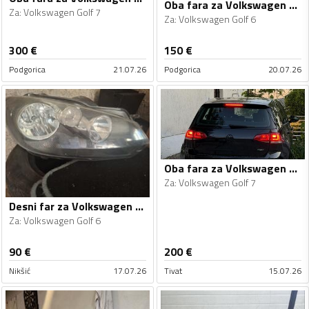
Oba fara za Volkswagen - Golf 6 - 2012
Za
:
Volkswagen Golf 7
Za
:
Volkswagen Golf 6
300
€
150
€
Podgorica
21.07.26
Podgorica
20.07.26
Oba fara za Volkswagen - Golf 7 - 2014
Za
:
Volkswagen Golf 7
Desni far za Volkswagen - Golf 6 - 2010
Za
:
Volkswagen Golf 6
90
€
200
€
Nikšić
17.07.26
Tivat
15.07.26