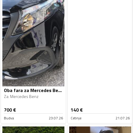
Oba fara za Mercedes Benz - 2024
Za
:
Mercedes Benz
700
€
140
€
Budva
23.07.26
Cetinje
21.07.26