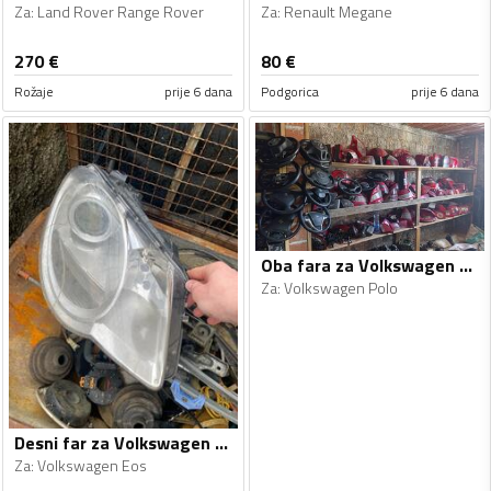
Za
:
Land Rover Range Rover
Za
:
Renault Megane
270
€
80
€
Rožaje
prije 6 dana
Podgorica
prije 6 dana
Oba fara za Volkswagen - Polo - 2011-2013
Za
:
Volkswagen Polo
Desni far za Volkswagen - Eos - 2009
Za
:
Volkswagen Eos