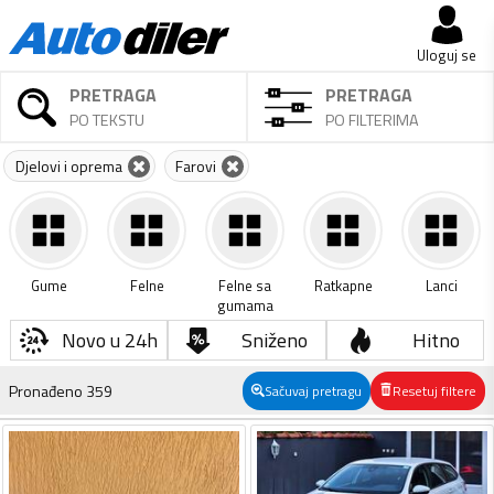
Uloguj se
PRETRAGA
PRETRAGA
PO TEKSTU
PO FILTERIMA
Djelovi i oprema
Farovi
Gume
Felne
Felne sa
Ratkapne
Lanci
gumama
Novo u 24h
Sniženo
Hitno
Pronađeno
359
Sačuvaj pretragu
Resetuj filtere