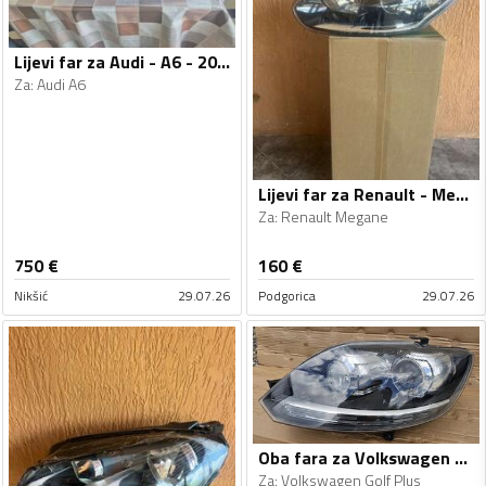
Lijevi far za Audi - A6 - 2013
Za
:
Audi A6
Lijevi far za Renault - Megane - 2013-2016
Za
:
Renault Megane
750
€
160
€
Nikšić
29.07.26
Podgorica
29.07.26
Oba fara za Volkswagen - Golf Plus - 2010
Za
:
Volkswagen Golf Plus