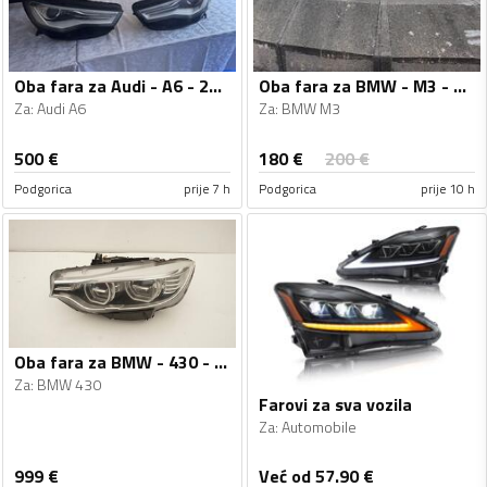
Oba fara za Audi - A6 - 2016
Oba fara za BMW - M3 - 1995
Za
:
Audi A6
Za
:
BMW M3
180
€
500
€
200
€
Podgorica
prije 7 h
Podgorica
prije 10 h
Oba fara za BMW - 430 - 2013-2019
Za
:
BMW 430
Farovi za sva vozila
Za
:
Automobile
999
€
Već od 57.90
€