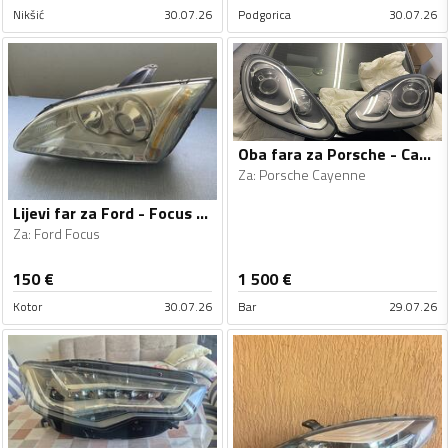
Nikšić
30.07.26
Podgorica
30.07.26
Oba fara za Porsche - Cayenne - 2015-2018
Za
:
Porsche Cayenne
Lijevi far za Ford - Focus - 2006
Za
:
Ford Focus
150
€
1 500
€
Kotor
30.07.26
Bar
29.07.26