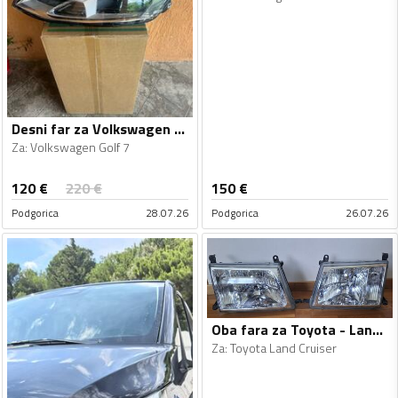
Desni far za Volkswagen - Golf 7
Za
:
Volkswagen Golf 7
120
€
220
€
150
€
Podgorica
28.07.26
Podgorica
26.07.26
Oba fara za Toyota - Land Cruiser - 1999
Za
:
Toyota Land Cruiser