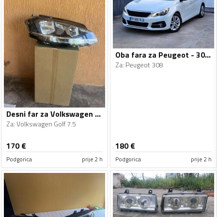
Oba fara za Peugeot - 308 - 2017-2021
Za
:
Peugeot 308
Desni far za Volkswagen - Golf 7.5 - 2017-2020
Za
:
Volkswagen Golf 7.5
170
€
180
€
Podgorica
prije 2 h
Podgorica
prije 2 h