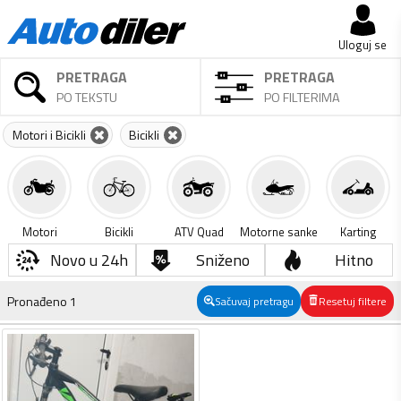
Uloguj se
PRETRAGA
PRETRAGA
PO TEKSTU
PO FILTERIMA
Motori i Bicikli
Bicikli
Motori
Bicikli
ATV Quad
Motorne sanke
Karting
Novo u 24h
Sniženo
Hitno
Pronađeno
1
Sačuvaj pretragu
Resetuj filtere