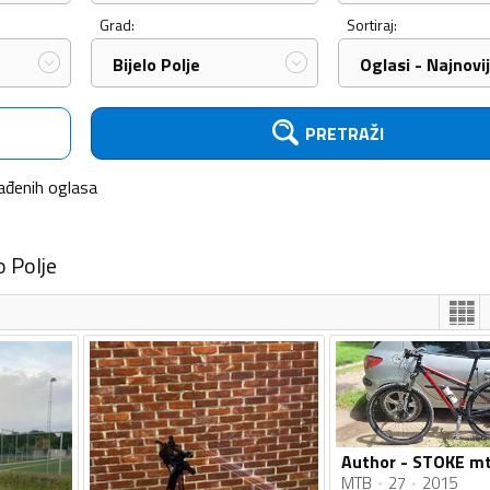
Grad:
Sortiraj:
Bijelo Polje
Oglasi - Najnovij
PRETRAŽI
ađenih
oglasa
o Polje
Author - STOKE mt
MTB
27
2015