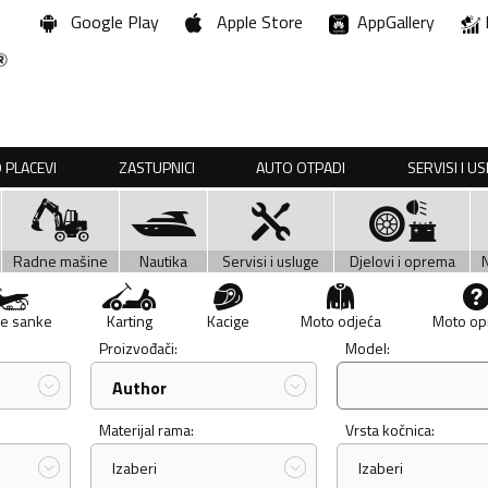
Google Play
Apple Store
AppGallery
 PLACEVI
ZASTUPNICI
AUTO OTPADI
SERVISI I U
Radne mašine
Nautika
Servisi i usluge
Djelovi i oprema
e sanke
Karting
Kacige
Moto odjeća
Moto o
Proizvođači:
Model:
Author
Materijal rama:
Vrsta kočnica:
Izaberi
Izaberi