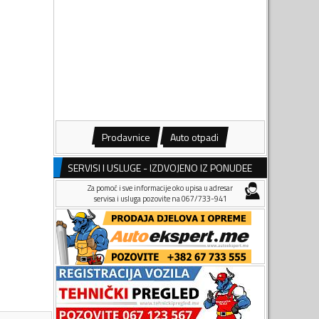
Prodavnice
Auto otpadi
SERVISI I USLUGE - IZDVOJENO IZ PONUDEE
Za pomoć i sve informacije oko upisa u adresar
servisa i usluga pozovite na 067/733-941