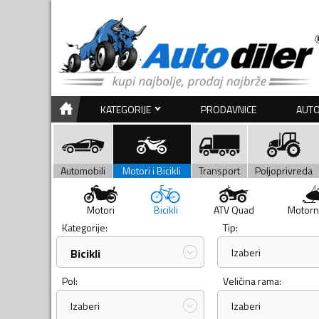
KATEGORIJE
PRODAVNICE
AUTO
Automobili
Motori i Bicikli
Transport
Poljoprivreda
Motori
Bicikli
ATV Quad
Motorn
Kategorije:
Tip:
Bicikli
Izaberi
Pol:
Veličina rama:
Izaberi
Izaberi