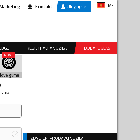
ME
Marketing
Kontakt
Uloguj se
SLUGE
REGISTRACIJA VOZILA
DODAJ OGLAS
Nove gume
prema
IZDVOJENI PRODAVCI VOZILA