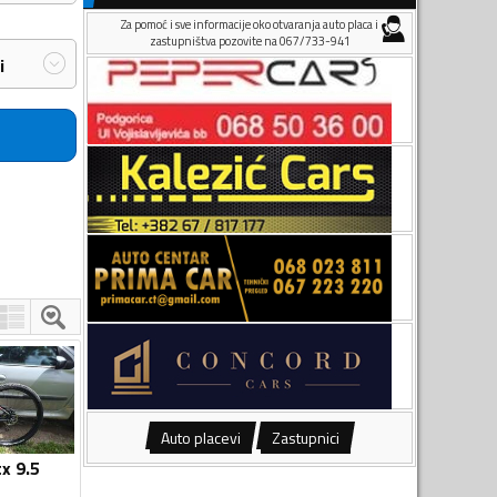
Za pomoć i sve informacije oko otvaranja auto placa i
zastupništva pozovite na 067/733-941
i
Auto placevi
Zastupnici
x 9.5