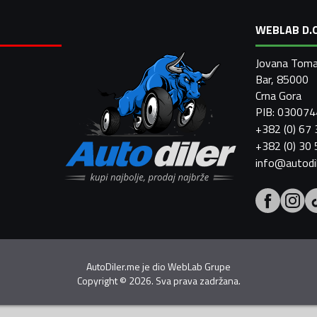
WEBLAB D.O
Jovana Toma
Bar, 85000
Crna Gora
PIB: 03007
+382 (0) 67
+382 (0) 30
info@autodi
AutoDiler.me je dio
WebLab Grupe
Copyright
©
2026. Sva prava zadržana.