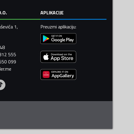
.O.
APLIKACIJE
ševića 1,
Preuzmi aplikaciju
:
448
 312 555
 550 099
ler.me