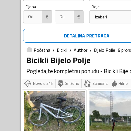
Cijena
Boja:
€
€
Izaberi
DETALJNA PRETRAGA
Početna
Bicikli
Author
Bijelo Polje
6
pron
Bicikli Bijelo Polje
Pogledajte kompletnu ponudu - Bicikli Bijel
Novo u 24h
Sniženo
Zamjena
Hitno