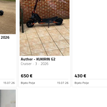
2 2026
Author - KUKIRIN G2
Cruiser
3
2026
650
€
430
€
15.07.26
Bijelo Polje
15.07.26
Bijelo Polje