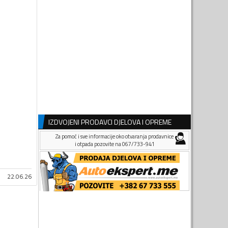
IZDVOJENI PRODAVCI DJELOVA I OPREME
Za pomoć i sve informacije oko otvaranja prodavnice
i otpada pozovite na 067/733-941
22.06.26