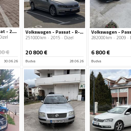
Volkswagen - Passat - 2.0 TDI
Volkswagen - Passat - R-line
Dizel
251000 km
2015
Dizel
282000 km
2009
00
€
20 800
€
6 800
€
30.06.26
Budva
28.06.26
Budva