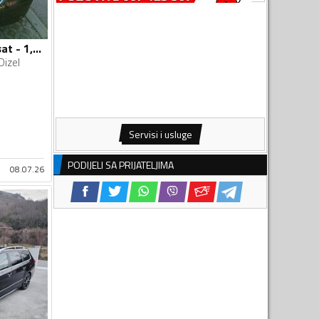
Volkswagen - Passat - 1,9 TDI
Dizel
Servisi i usluge
PODIJELI SA PRIJATELJIMA
08.07.26