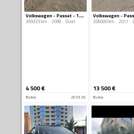
Volkswagen - Passat - 1.9 tdi
369325 km
2008
Dizel
206000 km
2017
4 500
€
13 500
€
Budva
20.03.26
Budva