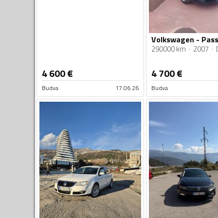
290000 km
2007
4 600
€
4 700
€
Budva
17.06.26
Budva