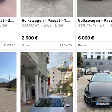
Volkswagen - Passat - 2.0 TDI
Volkswagen - Passat - 1.9 TDI
Dizel
400000 km
2002
Dizel
311071 km
2011
2 600
€
6 000
€
11.05.26
Budva
21.04.26
Budva