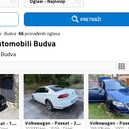
Oglasi - Najnoviji
PRETRAŽI
Budva
66
pronađenih
oglasa
automobili Budva
i Budva
Volkswagen - Passat - 2.0 TDI 4 Motion R -line
Volkswagen - Passat - 1.6 TDI DSG
102000 km
2019
Dizel
255108 km
2007
Dizel