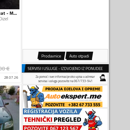
Volkswagen - Passat - Matrix LED, Adaptivni Tempomat, TDI 2.0, DSG
Dizel
Prodavnice
Auto otpadi
00
€
SERVISI I USLUGE - IZDVOJENO IZ PONUDEE
Za pomoć i sve informacije oko upisa u adresar
28.07.26
servisa i usluga pozovite na 067/733-941