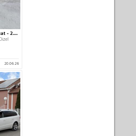
Volkswagen - Passat - 2.0 Rline
Dizel
20.06.26