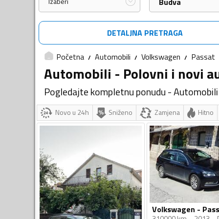
Izaberi
Budva
DETALJNA PRETRAGA
Početna
Automobili
Volkswagen
Passat
Automobili - Polovni i novi 
Pogledajte kompletnu ponudu - Automobil
Novo u 24h
Sniženo
Zamjena
Hitno
310000 km
2013