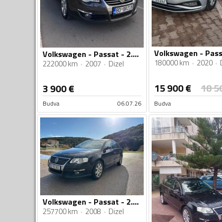
Volkswagen - Passat - 2.0 tdi
180000 km
2020
222000 km
2007
Dizel
15 900
€
18 5
3 900
€
Budva
06.07.26
Budva
Volkswagen - Passat - 2.0 TDI
257700 km
2008
Dizel