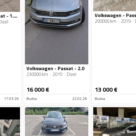
Volkswagen - Passat - 1.6 tdi
200000 km
2019
Dizel
Volkswagen - Passat - 2.0
230000 km
2015
Dizel
16 000
€
13 000
€
17.03.26
Budva
22.02.26
Budva