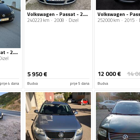
Volkswagen - Passat - 2.0 TDI
240223 km
2008
Dizel
252000 km
2015
Volkswagen - Passat - 2.0 110kv
Dizel
12 000
€
14 0
5 950
€
prije 4 dana
Budva
prije 5 dana
Budva