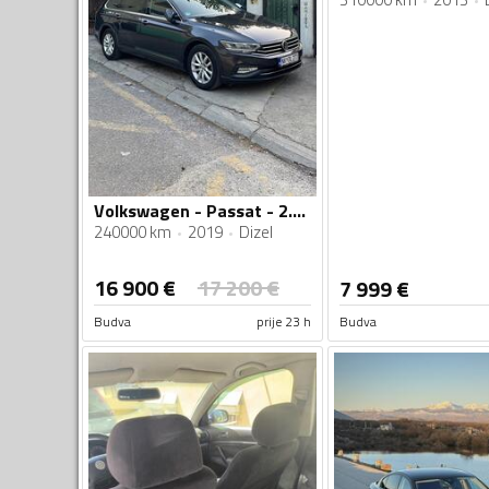
Volkswagen - Passat - 2.0 TDI
240000 km
2019
Dizel
16 900
€
17 200
€
7 999
€
Budva
prije 23 h
Budva