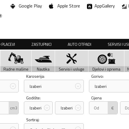
Google Play
Apple Store
AppGallery
 PLACEVI
ZASTUPNICI
AUTO OTPADI
SERVISI I U
Radne mašine
Nautika
Servisi i usluge
Djelovi i oprema
Karoserija:
Gorivo:
Izaberi
Izaberi
Godište:
Cijena
€
cm3
Izaberi
Izaberi
Sortiraj: