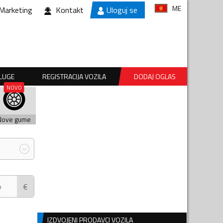
ME
Marketing
Kontakt
Uloguj se
SLUGE
REGISTRACIJA VOZILA
DODAJ OGLAS
Nove gume
€
IZDVOJENI PRODAVCI VOZILA