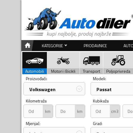
KATEGORIJE
PRODAVNICE
AUTO
Automobili
Motori i Bicikli
Transport
Poljoprivreda
Proizvođači:
Modeli:
Volkswagen
Passat
Kilometraža
Kubikaža
km
km
cm3
Mjenjač:
Grad: