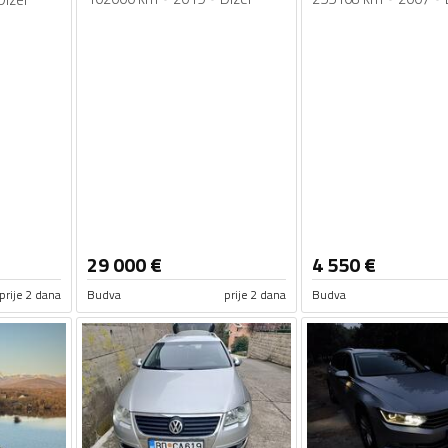
29 000
€
4 550
€
prije 2 dana
Budva
prije 2 dana
Budva