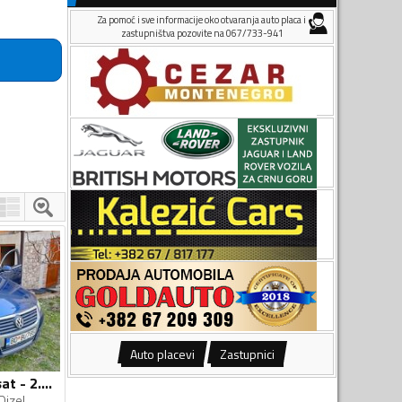
Za pomoć i sve informacije oko otvaranja auto placa i
zastupništva pozovite na 067/733-941
Auto placevi
Zastupnici
Volkswagen - Passat - 2.0 TDI
Dizel