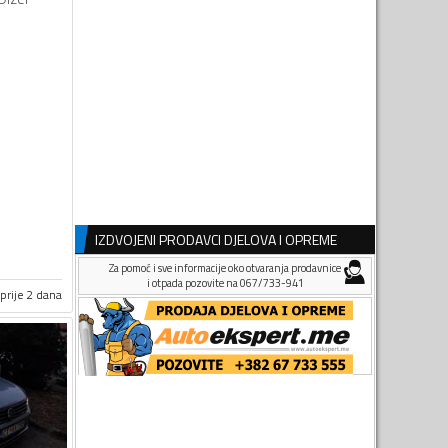
IZDVOJENI PRODAVCI DJELOVA I OPREME
Za pomoć i sve informacije oko otvaranja prodavnice
i otpada pozovite na 067/733-941
prije 2 dana