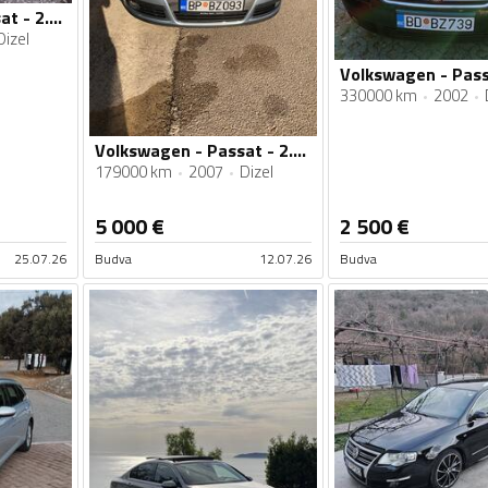
Volkswagen - Passat - 2.0 103 kw higline
Dizel
330000 km
2002
Volkswagen - Passat - 2.0 tdi
179000 km
2007
Dizel
5 000
€
2 500
€
25.07.26
Budva
12.07.26
Budva