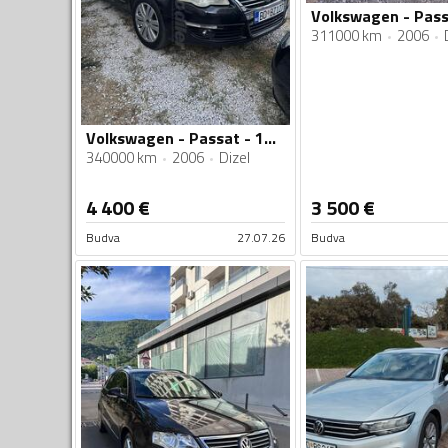
311000 km
2006
Volkswagen - Passat - 19TDI
340000 km
2006
Dizel
4 400
€
3 500
€
Budva
27.07.26
Budva