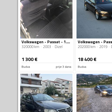
Volkswagen - Passat - 1.9 tdi 74kw
320000 km
2003
Dizel
202000 km
2019
1 300
€
18 400
€
Budva
prije 3 dana
Budva