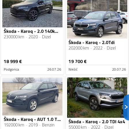
Škoda - Karoq - 2.0 140kw 4x4
230000 km
2020
Dizel
Škoda - Karoq - 2.0Tdi
202000 km
2022
Dizel
18 999
€
19 700
€
Podgorica
26.07.26
Nikšić
20.07.26
Škoda - Karoq - AUT 1.0 TSI DSG
Škoda - Karoq - 2.0 TDI 4x4
192000 km
2019
Benzin
55000 km
2022
Dizel