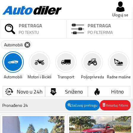
Uloguj se
PRETRAGA
PRETRAGA
PO TEKSTU
PO FILTERIMA
Automobili
Automobili
Motori i Bicikli
Transport
Poljoprivreda
Radne mašine
Novo u 24h
Sniženo
Hitno
Pronađeno
24
Sačuvaj pretragu
Resetuj filtere