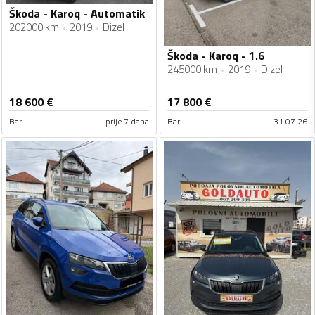
Škoda - Karoq - Automatik
202000 km
2019
Dizel
Škoda - Karoq - 1.6
245000 km
2019
Dizel
18 600
€
17 800
€
Bar
prije 7 dana
Bar
31.07.26