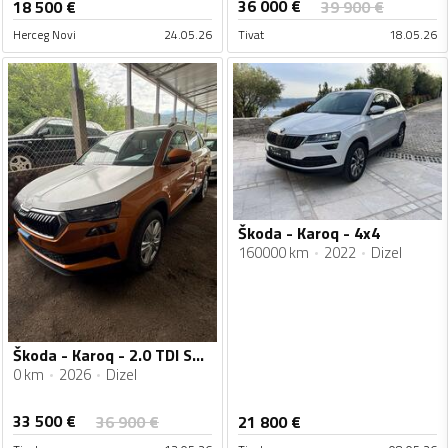
36 000
€
18 500
€
39 900
€
Herceg Novi
24.05.26
Tivat
18.05.26
Škoda - Karoq - 4x4
160000 km
2022
Dizel
Škoda - Karoq - 2.0 TDI SELECTION PLUS 150 KS DSG 4x4
0 km
2026
Dizel
33 500
€
36 900
€
21 800
€