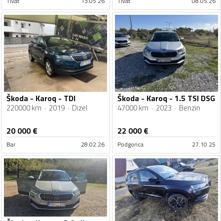
Tivat
13.05.26
Tivat
08.05.26
Škoda - Karoq - TDI
Škoda - Karoq - 1.5 TSI DSG
220000 km
2019
Dizel
47000 km
2023
Benzin
20 000
€
22 000
€
Bar
28.02.26
Podgorica
27.10.25