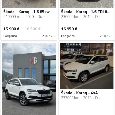
Škoda - Karoq - 1.6 85kw
Škoda - Karoq - 1.6 TDI Automatic
210000 km
2020
Dizel
230000 km
2019
Dizel
15 900
€
16 500
€
16 950
€
Podgorica
29.07.26
Podgorica
29.07.26
Škoda - Karoq - 4x4
233000 km
2019
Dizel