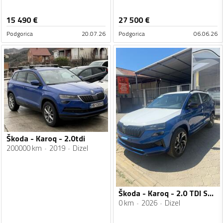
15 490
€
27 500
€
Podgorica
20.07.26
Podgorica
06.06.26
Škoda - Karoq - 2.0tdi
200000 km
2019
Dizel
Škoda - Karoq - 2.0 TDI SPORTLINE PLUS 150 KS DSG 4x4
0 km
2026
Dizel