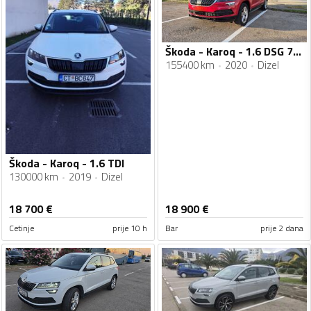
Škoda - Karoq - 1.6 DSG 7 Speed
155400 km
2020
Dizel
Škoda - Karoq - 1.6 TDI
130000 km
2019
Dizel
18 700
€
18 900
€
Cetinje
prije 10 h
Bar
prije 2 dana