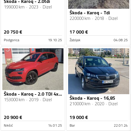
Škoda - Karoq - 2.0tdi
199000 km
2023
Dizel
Škoda - Karoq - Tdi
220000 km
2018
Dizel
20 750
€
17 000
€
Podgorica
19.10.25
Žabljak
04.08.25
Škoda - Karoq - 2.0 TDI 4x4 DSG Sportline
Škoda - Karoq - 16,85
153000 km
2019
Dizel
210000 km
2020
Dizel
20 900
€
19 000
€
Nikšić
14.01.25
Bar
22.01.24