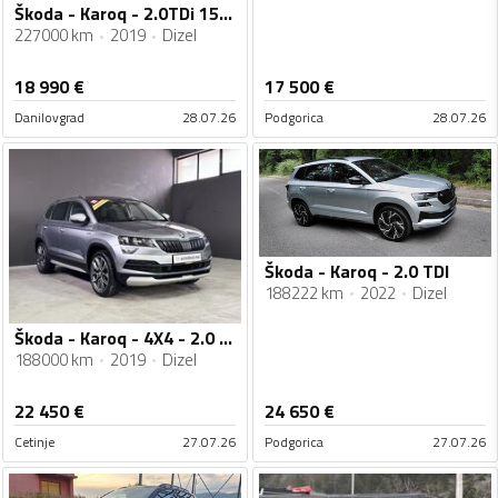
Škoda - Karoq - 2.0TDi 150KS SCOUT DSG
227000 km
2019
Dizel
18 990
€
17 500
€
Danilovgrad
28.07.26
Podgorica
28.07.26
Škoda - Karoq - 2.0 TDI
188222 km
2022
Dizel
Škoda - Karoq - 4X4 - 2.0 TDI 150 KS
188000 km
2019
Dizel
22 450
€
24 650
€
Cetinje
27.07.26
Podgorica
27.07.26