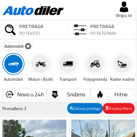
Uloguj se
PRETRAGA
PRETRAGA
PO TEKSTU
PO FILTERIMA
Automobili
Automobili
Motori i Bicikli
Transport
Poljoprivreda
Radne mašine
Novo u 24h
Sniženo
Hitno
Pronađeno
2
Sačuvaj pretragu
Resetuj filtere