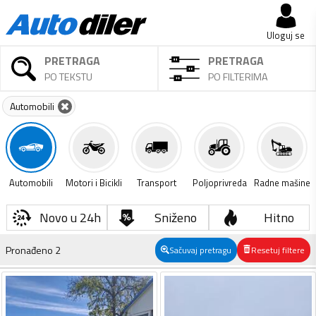
Uloguj se
PRETRAGA
PRETRAGA
PO TEKSTU
PO FILTERIMA
Automobili
Automobili
Motori i Bicikli
Transport
Poljoprivreda
Radne mašine
Novo u 24h
Sniženo
Hitno
Pronađeno
2
Sačuvaj pretragu
Resetuj filtere