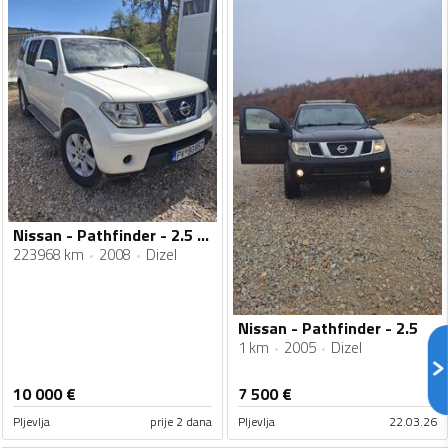
Nissan - Pathfinder - 2.5 dci
223968 km
2008
Dizel
Nissan - Pathfinder - 2.5
1 km
2005
Dizel
10 000
€
7 500
€
Pljevlja
prije 2 dana
Pljevlja
22.03.26