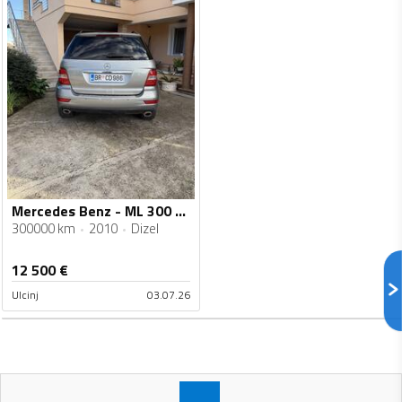
Mercedes Benz - ML 300 - 3.0
300000 km
2010
Dizel
12 500
€
Ulcinj
03.07.26