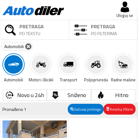
Uloguj se
PRETRAGA
PRETRAGA
PO TEKSTU
PO FILTERIMA
Automobili
Automobili
Motori i Bicikli
Transport
Poljoprivreda
Radne mašine
Novo u 24h
Sniženo
Hitno
Pronađeno
1
Sačuvaj pretragu
Resetuj filtere