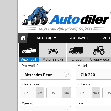
KATEGORIJE
PRODAVNICE
AUTO
Automobili
Motori i Bicikli
Transport
Poljoprivreda
Proizvođači:
Modeli:
Mercedes Benz
CLA 220
Kilometraža
Kubikaža
km
km
cm3
Mjenjač:
Grad: