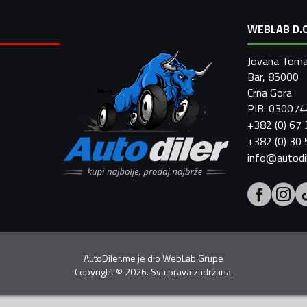
WEBLAB D.O
Jovana Toma
Bar, 85000
Crna Gora
PIB: 03007
+382 (0) 67
+382 (0) 30
info@autodi
AutoDiler.me je dio
WebLab Grupe
Copyright
©
2026. Sva prava zadržana.