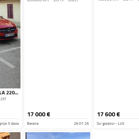
Mercedes Benz - CLA 220 - 2.2
zel
17 000
€
17 600
€
prije 3 dana
Berane
29.07.26
Svi gradovi - LUX