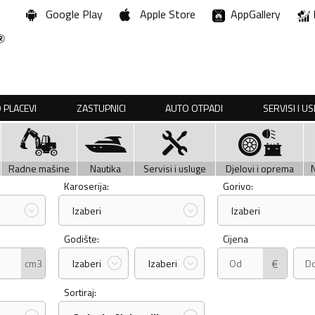
Google Play
Apple Store
AppGallery
 PLACEVI
ZASTUPNICI
AUTO OTPADI
SERVISI I U
Radne mašine
Nautika
Servisi i usluge
Djelovi i oprema
Karoserija:
Gorivo:
Izaberi
Izaberi
Godište:
Cijena
€
cm3
Izaberi
Izaberi
Sortiraj: