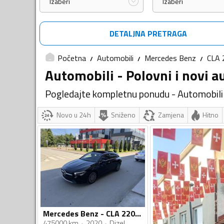
Izaberi
Izaberi
DETALJNA PRETRAGA
Početna
Automobili
Mercedes Benz
CLA 
Automobili - Polovni i novi a
Pogledajte kompletnu ponudu - Automobili
Novo u 24h
Sniženo
Zamjena
Hitno
Mercedes Benz - CLA 220 - D SHOOTING BRAKE 8G-TRONIC
475000 km
2020
Dizel