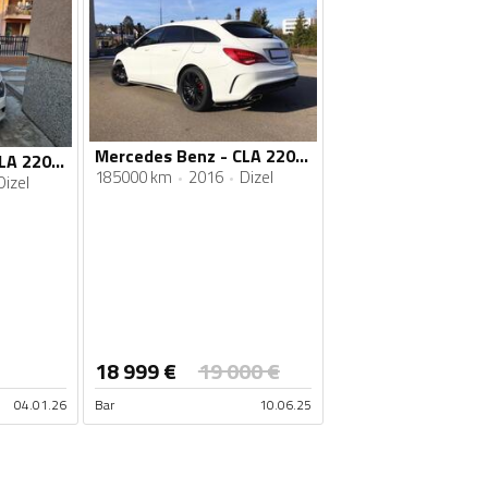
Mercedes Benz - CLA 220 - 2.2
Mercedes Benz - CLA 220 - CLA 220
185000 km
2016
Dizel
Dizel
18 999
€
19 000
€
04.01.26
Bar
10.06.25