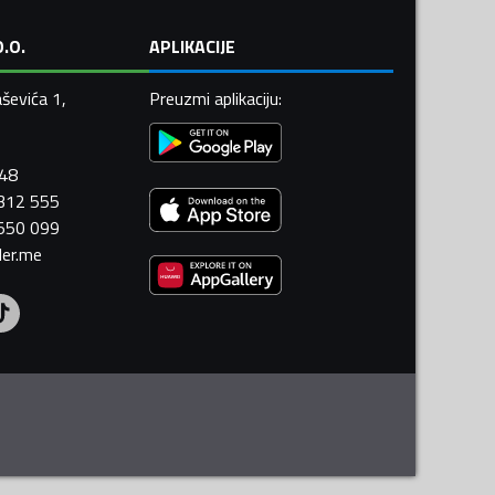
.O.
APLIKACIJE
ševića 1,
Preuzmi aplikaciju
:
448
 312 555
 550 099
ler.me