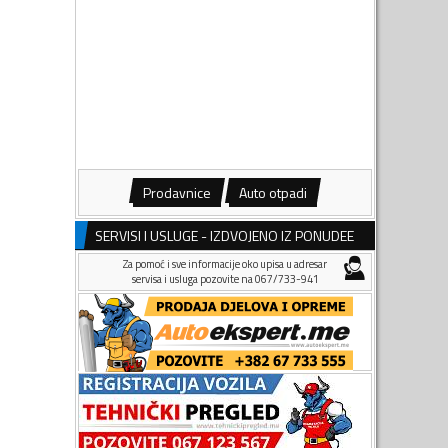
Prodavnice
Auto otpadi
SERVISI I USLUGE - IZDVOJENO IZ PONUDEE
Za pomoć i sve informacije oko upisa u adresar
servisa i usluga pozovite na 067/733-941