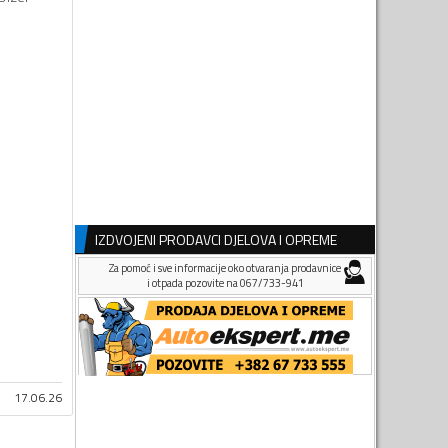
IZDVOJENI PRODAVCI DJELOVA I OPREME
Za pomoć i sve informacije oko otvaranja prodavnice
i otpada pozovite na 067/733-941
17.06.26