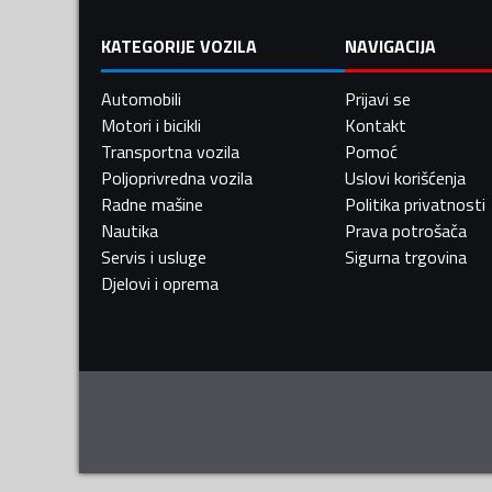
KATEGORIJE VOZILA
NAVIGACIJA
Automobili
Prijavi se
Motori i bicikli
Kontakt
Transportna vozila
Pomoć
Poljoprivredna vozila
Uslovi korišćenja
Radne mašine
Politika privatnosti
Nautika
Prava potrošača
Servis i usluge
Sigurna trgovina
Djelovi i oprema