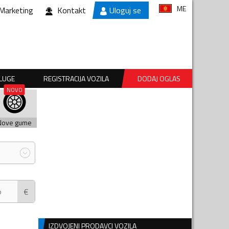
ME
Marketing
Kontakt
Uloguj se
SLUGE
REGISTRACIJA VOZILA
DODAJ OGLAS
Nove gume
€
IZDVOJENI PRODAVCI VOZILA