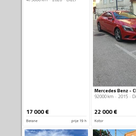
92000 km
2015
Di
17 000
€
22 000
€
Berane
prije 19 h
Kotor