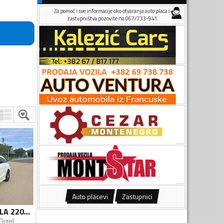
Za pomoć i sve informacije oko otvaranja auto placa i
zastupništva pozovite na 067/733-941
Auto placevi
Zastupnici
Mercedes Benz - CLA 220 - 2.0 AMG FUL LINE
Dizel