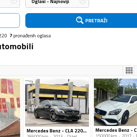
Oglasi - Najnoviji
PRETRAŽI
220
7
pronađenih
oglasa
utomobili
Mercedes Benz - CLA 220 - AMG
150000 km
2017
286000 km
2013
Dizel