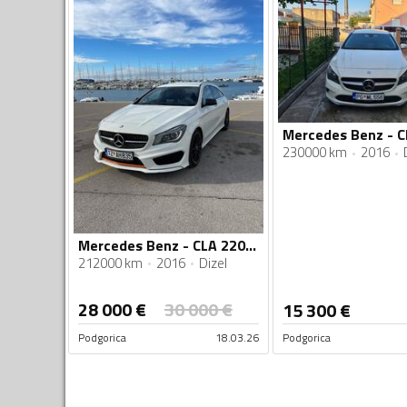
230000 km
2016
Mercedes Benz - CLA 220 - 2.2 CDI
212000 km
2016
Dizel
28 000
€
30 000
€
15 300
€
Podgorica
18.03.26
Podgorica