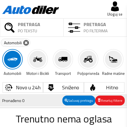
Uloguj se
PRETRAGA
PRETRAGA
PO TEKSTU
PO FILTERIMA
Automobili
Automobili
Motori i Bicikli
Transport
Poljoprivreda
Radne mašine
Novo u 24h
Sniženo
Hitno
Pronađeno
0
Sačuvaj pretragu
Resetuj filtere
Trenutno nema oglasa