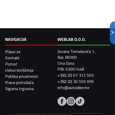
NAVIGACIJA
WEBLAB D.O.O.
Jovana Tomaševića 1,
Prijavi se
Bar, 85000
Kontakt
Crna Gora
Pomoć
PIB: 03007448
Uslovi korišćenja
+382 (0) 67 312 555
Politika privatnosti
+382 (0) 30 550 099
Prava potrošača
info@autodiler.me
Sigurna trgovina