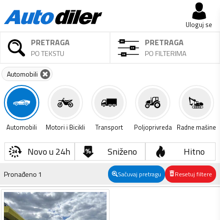
Uloguj se
PRETRAGA
PRETRAGA
PO TEKSTU
PO FILTERIMA
Automobili
Automobili
Motori i Bicikli
Transport
Poljoprivreda
Radne mašine
Novo u 24h
Sniženo
Hitno
Pronađeno
1
Sačuvaj pretragu
Resetuj filtere