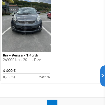
Kia - Venga - 1.4crdi
249000 km
2011
Dizel
4 400
€
Bijelo Polje
25.07.26