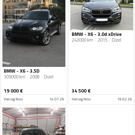
BMW - X6 - 3.0d xDrive
243000 km
2015
Dizel
BMW - X6 - 3.5D
309000 km
2008
Dizel
19 000
€
34 500
€
Herceg Novi
14.07.26
Herceg Novi
19.02.26