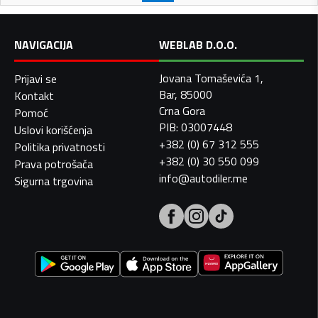
NAVIGACIJA
WEBLAB D.O.O.
Jovana Tomaševića 1,
Prijavi se
Bar, 85000
Kontakt
Crna Gora
Pomoć
PIB: 03007448
Uslovi korišćenja
+382 (0) 67 312 555
Politika privatnosti
+382 (0) 30 550 099
Prava potrošača
info@autodiler.me
Sigurna trgovina