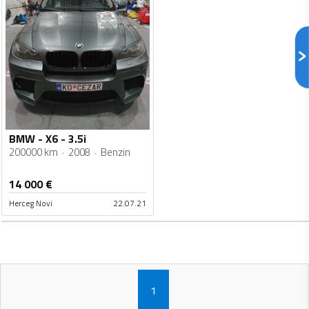
BMW - X6 - 3.5i
200000 km
2008
Benzin
14 000
€
Herceg Novi
22.07.21
1