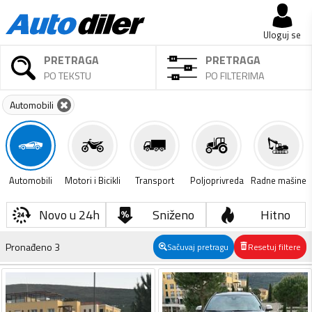
Uloguj se
PRETRAGA
PRETRAGA
PO TEKSTU
PO FILTERIMA
Automobili
Automobili
Motori i Bicikli
Transport
Poljoprivreda
Radne mašine
Novo u 24h
Sniženo
Hitno
Pronađeno
3
Sačuvaj pretragu
Resetuj filtere