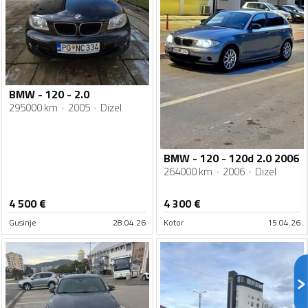
BMW - 120 - 2.0
295000 km
2005
Dizel
BMW - 120 - 120d 2.0 2006
264000 km
2006
Dizel
4 500
€
4 300
€
Gusinje
28.04.26
Kotor
15.04.26