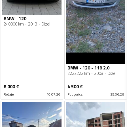
BMW - 120
240000 km
2013
Dizel
BMW - 120 - 118 2.0
2222222 km
2008
Dizel
8 000
€
4 500
€
Rožaje
10.07.26
Podgorica
25.06.26