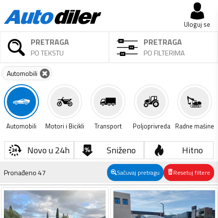
Uloguj se
PRETRAGA
PRETRAGA
PO TEKSTU
PO FILTERIMA
Automobili
Automobili
Motori i Bicikli
Transport
Poljoprivreda
Radne mašine
Novo u 24h
Sniženo
Hitno
Pronađeno
47
Sačuvaj pretragu
Resetuj filtere