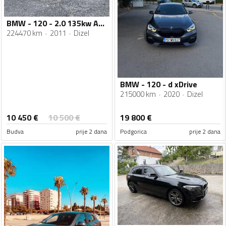
BMW - 120 - 2.0 135kw AUTOMATIK
224470 km
2011
Dizel
BMW - 120 - d xDrive
215000 km
2020
Dizel
10 450
€
10 500
€
19 800
€
Budva
prije 2 dana
Podgorica
prije 2 dana