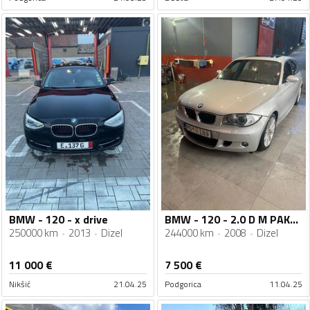
BMW - 120 - x drive
BMW - 120 - 2.0 D M PAKET
250000 km
2013
Dizel
244000 km
2008
Dizel
11 000
€
7 500
€
Nikšić
21.04.25
Podgorica
11.04.25