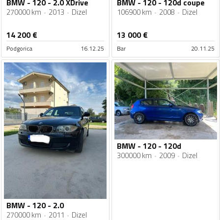
BMW - 120 - 2.0 XDrive
BMW - 120 - 120d coupe
270000 km
2013
Dizel
106900 km
2008
Dizel
14 200
€
13 000
€
Podgorica
16.12.25
Bar
20.11.25
BMW - 120 - 120d
300000 km
2009
Dizel
BMW - 120 - 2.0
270000 km
2011
Dizel