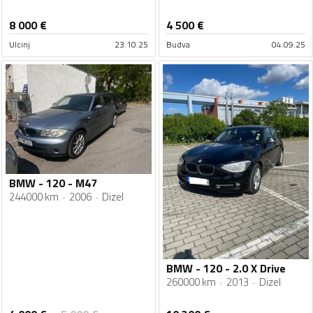
8 000
€
4 500
€
Ulcinj
23.10.25
Budva
04.09.25
BMW - 120 - M47
244000 km
2006
Dizel
BMW - 120 - 2.0 X Drive
260000 km
2013
Dizel