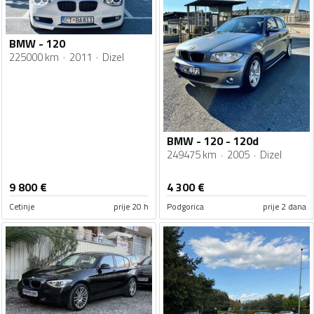
BMW - 120
225000 km
2011
Dizel
BMW - 120 - 120d
249475 km
2005
Dizel
9 800
€
4 300
€
Cetinje
prije 20 h
Podgorica
prije 2 dana