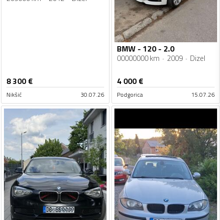
BMW - 120 - 2.0
00000000 km
2009
Dizel
8 300
€
4 000
€
Nikšić
30.07.26
Podgorica
15.07.26