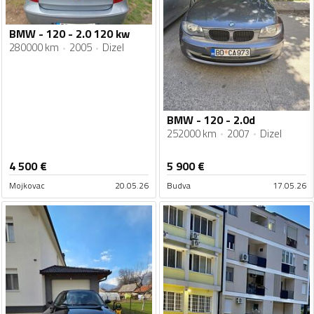
BMW - 120 - 2.0 120 kw
280000 km
2005
Dizel
BMW - 120 - 2.0d
252000 km
2007
Dizel
4 500
€
5 900
€
Mojkovac
20.05.26
Budva
17.05.26