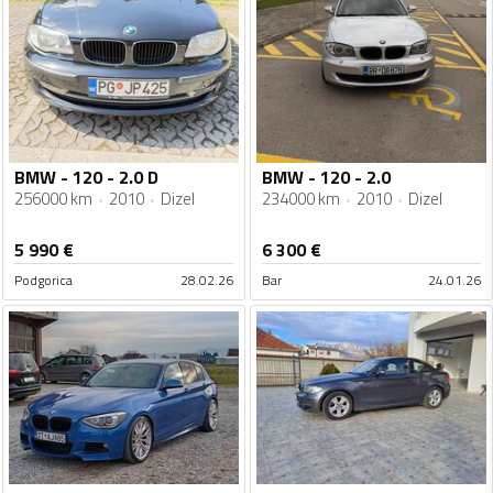
BMW - 120 - 2.0 D
BMW - 120 - 2.0
256000 km
2010
Dizel
234000 km
2010
Dizel
5 990
€
6 300
€
Podgorica
28.02.26
Bar
24.01.26