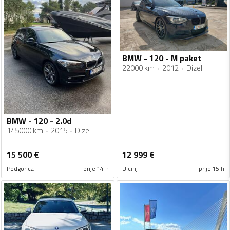
BMW - 120 - M paket
22000 km
2012
Dizel
BMW - 120 - 2.0d
145000 km
2015
Dizel
15 500
€
12 999
€
Podgorica
prije 14 h
Ulcinj
prije 15 h