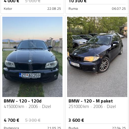
4 000
€
5 000
€
10 300
€
Kotor
22.08.25
Ruma
06.07.25
BMW - 120 - 120d
BMW - 120 - M paket
415000 km
2006
Dizel
251000 km
2006
Dizel
4 700
€
5 300
€
3 600
€
Podgorica
21.05.25
Budva
27.04.25