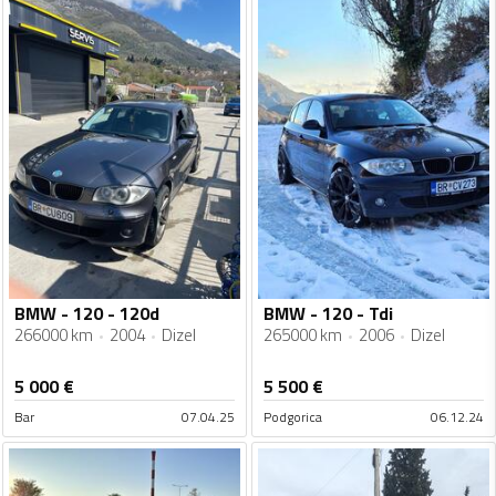
BMW - 120 - 120d
BMW - 120 - Tdi
266000 km
2004
Dizel
265000 km
2006
Dizel
5 000
€
5 500
€
Bar
07.04.25
Podgorica
06.12.24