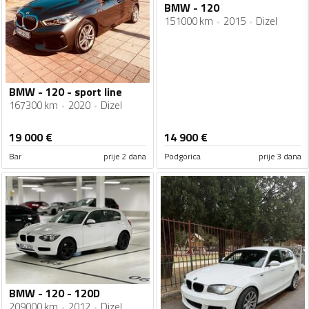
BMW - 120
151000 km
2015
Dizel
BMW - 120 - sport line
167300 km
2020
Dizel
19 000
€
14 900
€
Bar
prije 2 dana
Podgorica
prije 3 dana
BMW - 120 - 120D
209000 km
2012
Dizel