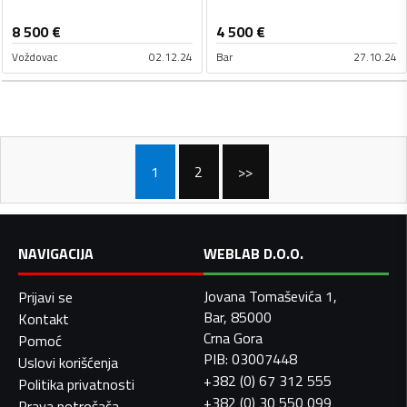
8 500
€
4 500
€
Voždovac
02.12.24
Bar
27.10.24
1
2
>>
NAVIGACIJA
WEBLAB D.O.O.
Jovana Tomaševića 1,
Prijavi se
Bar, 85000
Kontakt
Crna Gora
Pomoć
PIB: 03007448
Uslovi korišćenja
+382 (0) 67 312 555
Politika privatnosti
+382 (0) 30 550 099
Prava potrošača