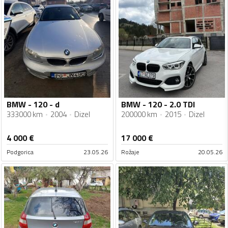
BMW - 120 - d
BMW - 120 - 2.0 TDI
333000 km
2004
Dizel
200000 km
2015
Dizel
4 000
€
17 000
€
Podgorica
23.05.26
Rožaje
20.05.26