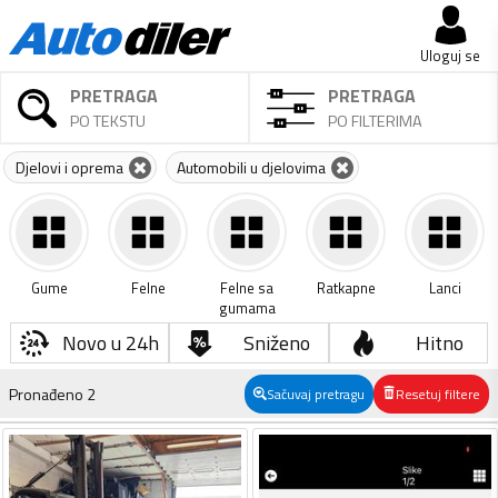
Uloguj se
PRETRAGA
PRETRAGA
PO TEKSTU
PO FILTERIMA
Djelovi i oprema
Automobili u djelovima
Gume
Felne
Felne sa
Ratkapne
Lanci
gumama
Novo u 24h
Sniženo
Hitno
Pronađeno
2
Sačuvaj pretragu
Resetuj filtere