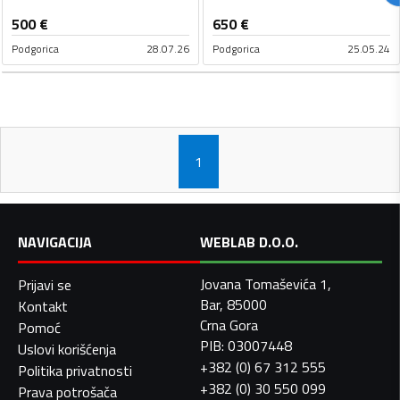
500
€
650
€
Podgorica
28.07.26
Podgorica
25.05.24
1
NAVIGACIJA
WEBLAB D.O.O.
Jovana Tomaševića 1,
Prijavi se
Bar, 85000
Kontakt
Crna Gora
Pomoć
PIB: 03007448
Uslovi korišćenja
+382 (0) 67 312 555
Politika privatnosti
+382 (0) 30 550 099
Prava potrošača