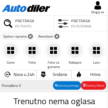
Uloguj se
PRETRAGA
PRETRAGA
PO TEKSTU
PO FILTERIMA
Djelovi i oprema
Amortizeri
Gume
Felne
Felne sa
Ratkapne
Lanci
gumama
Novo u 24h
Sniženo
Hitno
Pronađeno
0
Sačuvaj pretragu
Resetuj filtere
Trenutno nema oglasa