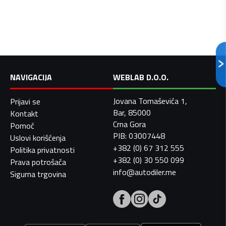
NAVIGACIJA
WEBLAB D.O.O.
Jovana Tomaševića 1,
Prijavi se
Bar, 85000
Kontakt
Crna Gora
Pomoć
PIB: 03007448
Uslovi korišćenja
+382 (0) 67 312 555
Politika privatnosti
+382 (0) 30 550 099
Prava potrošača
info@autodiler.me
Sigurna trgovina