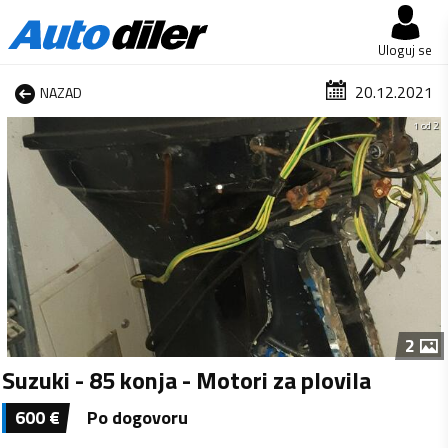
Uloguj se
20.12.2021
NAZAD
1 od 2
2
Suzuki - 85 konja - Motori za plovila
600
€
Po dogovoru