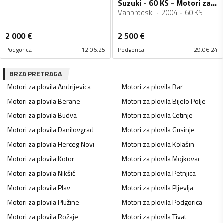
Suzuki - 60 KS - Motori za plovila
Vanbrodski
2004
60 KS
2 000
€
2 500
€
Podgorica
12.06.25
Podgorica
29.06.24
BRZA PRETRAGA
Motori za plovila
Andrijevica
Motori za plovila
Bar
Motori za plovila
Berane
Motori za plovila
Bijelo Polje
Motori za plovila
Budva
Motori za plovila
Cetinje
Motori za plovila
Danilovgrad
Motori za plovila
Gusinje
Motori za plovila
Herceg Novi
Motori za plovila
Kolašin
Motori za plovila
Kotor
Motori za plovila
Mojkovac
Motori za plovila
Nikšić
Motori za plovila
Petnjica
Motori za plovila
Plav
Motori za plovila
Pljevlja
Motori za plovila
Plužine
Motori za plovila
Podgorica
Motori za plovila
Rožaje
Motori za plovila
Tivat