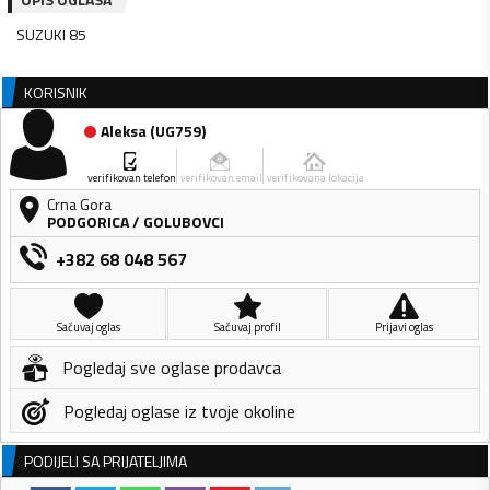
SUZUKI 85
KORISNIK
Aleksa
(
UG759
)
verifikovan telefon
verifikovan email
verifikovana lokacija
Crna Gora
PODGORICA
/
GOLUBOVCI
+382 68 048 567
Sačuvaj oglas
Sačuvaj profil
Prijavi oglas
Pogledaj sve oglase prodavca
Pogledaj oglase iz tvoje okoline
PODIJELI SA PRIJATELJIMA