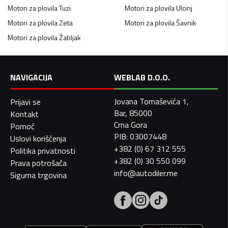
Motori za plovila
Tuzi
Motori za plovila
Ulcinj
Motori za plovila
Zeta
Motori za plovila
Šavnik
Motori za plovila
Žabljak
NAVIGACIJA
WEBLAB D.O.O.
Jovana Tomaševića 1,
Prijavi se
Bar, 85000
Kontakt
Crna Gora
Pomoć
PIB: 03007448
Uslovi korišćenja
+382 (0) 67 312 555
Politika privatnosti
+382 (0) 30 550 099
Prava potrošača
info@autodiler.me
Sigurna trgovina