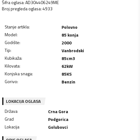
Šifra oglasa
:
AD304406249ME
Broj pregleda oglasa
:
4933
Stanje artikla
:
Polovno
Model
:
85 konja
Godište
:
2000
Tip
:
Vanbrodski
Kubikaža
:
85
cm3
Kilovata
:
62
kW
Konjska snaga
:
85
KS
Gorivo
:
Benzin
LOKACIJA OGLASA
Država
Crna Gora
Grad
Podgorica
Lokacija
Golubovci
OPIS OGLASA