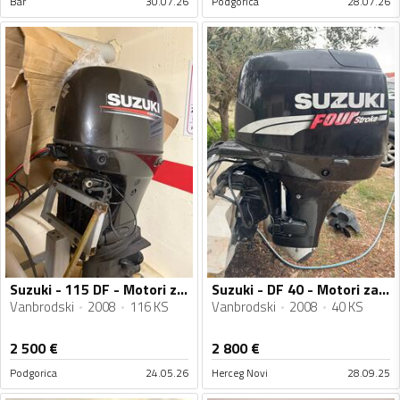
Bar
30.07.26
Podgorica
28.07.26
Suzuki - 115 DF - Motori za plovila
Suzuki - DF 40 - Motori za plovila
Vanbrodski
2008
116 KS
Vanbrodski
2008
40 KS
2 500
€
2 800
€
Podgorica
24.05.26
Herceg Novi
28.09.25