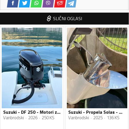
SLIČNI OGLASI
Suzuki - DF 250 - Motori za plovila
Suzuki - Propela Solas - Motori za plovila
Vanbrodski
2026
250 KS
Vanbrodski
2025
136 KS