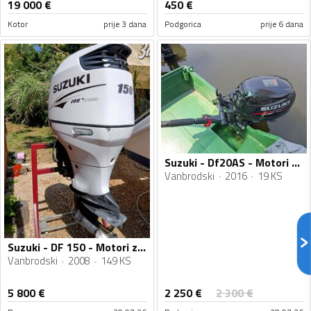
19 000
€
450
€
Kotor
prije 3 dana
Podgorica
prije 6 dana
Suzuki - Df20AS - Motori za plovila
Vanbrodski
2016
19 KS
Suzuki - DF 150 - Motori za plovila
Vanbrodski
2008
149 KS
2 250
€
5 800
€
2 300
€