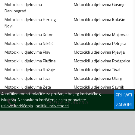
Motocikli u djelovima
Motocikli u djelovima
Gusinje
Danilovgrad
Motocikli u djelovima
Herceg
Motocikli u djelovima
Kolašin
Novi
Motocikli u djelovima
Kotor
Motocikli u djelovima
Mojkovac
Motocikli u djelovima
Nikšić
Motocikli u djelovima
Petnjica
Motocikli u djelovima
Plav
Motocikli u djelovima
Pljevlja
Motocikli u djelovima
Plužine
Motocikli u djelovima
Podgorica
Motocikli u djelovima
Rožaje
Motocikli u djelovima
Tivat
Motocikli u djelovima
Tuzi
Motocikli u djelovima
Ulcinj
Motocikli u djelovima
Zeta
Motocikli u djelovima
Šavnik
AutoDiler
koristi kolačiće za pružanje boljeg korisničkog
PRIHVATI
Motocikli u djelovima
Žabljak
iskustva. Nastavkom korišćenja sajta prihvatate
I
POZOVI PRODAVCA
ZATVORI
uslove korišćenja
i
politiku privatnosti
.
NAVIGACIJA
WEBLAB D.O.O.
Jovana Tomaševića 1,
Prijavi se