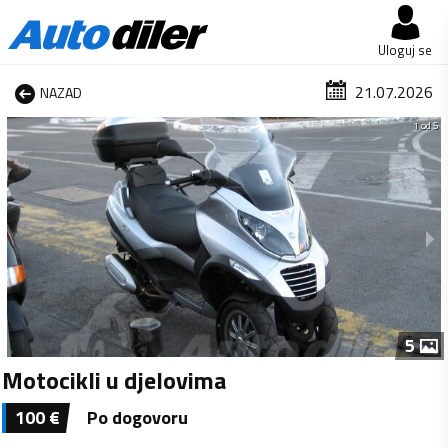
Uloguj se
21.07.2026
NAZAD
1 od 5
5
Motocikli u djelovima
100
€
Po dogovoru