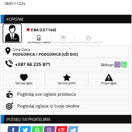
068111024
KORISNIK
E&A
(
LE7140
)
verifikovan telefon
verifikovan email
verifikovana lokacija
Crna Gora
PODGORICA
/
PODGORICA (UŽI DIO)
+387 66 225 871
Aktivan
Sačuvaj oglas
Sačuvaj profil
Prijavi oglas
Pogledaj sve oglase prodavca
Pogledaj oglase iz tvoje okoline
PODIJELI SA PRIJATELJIMA