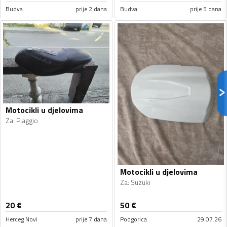
Budva
prije 2 dana
Budva
prije 5 dana
Motocikli u djelovima
Za
:
Piaggio
Motocikli u djelovima
Za
:
Suzuki
20
€
50
€
Herceg Novi
prije 7 dana
Podgorica
29.07.26