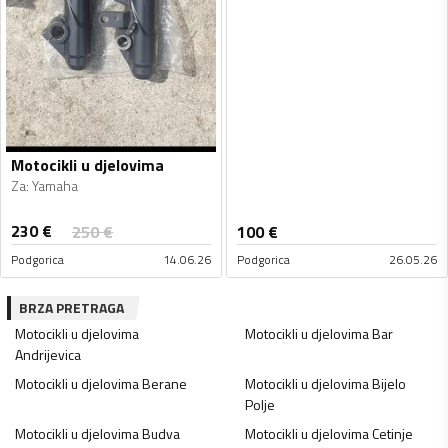
Motocikli u djelovima
Za
:
Yamaha
230
€
250
€
100
€
Podgorica
14.06.26
Podgorica
26.05.26
BRZA PRETRAGA
Motocikli u djelovima
Motocikli u djelovima
Bar
Andrijevica
Motocikli u djelovima
Berane
Motocikli u djelovima
Bijelo
Polje
Motocikli u djelovima
Budva
Motocikli u djelovima
Cetinje