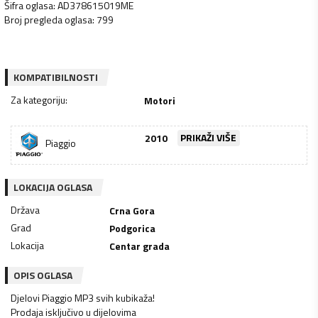
Šifra oglasa
:
AD378615019ME
Broj pregleda oglasa
:
799
KOMPATIBILNOSTI
Za kategoriju
:
Motori
2010
PRIKAŽI VIŠE
Piaggio
LOKACIJA OGLASA
Država
Crna Gora
Grad
Podgorica
Lokacija
Centar grada
OPIS OGLASA
Djelovi Piaggio MP3 svih kubikaža!
Prodaja isključivo u dijelovima