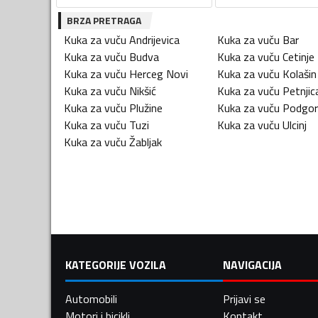
BRZA PRETRAGA
Kuka za vuču
Andrijevica
Kuka za vuču
Bar
Kuka za vuču
Budva
Kuka za vuču
Cetinje
Kuka za vuču
Herceg Novi
Kuka za vuču
Kolašin
Kuka za vuču
Nikšić
Kuka za vuču
Petnjic
Kuka za vuču
Plužine
Kuka za vuču
Podgor
Kuka za vuču
Tuzi
Kuka za vuču
Ulcinj
Kuka za vuču
Žabljak
KATEGORIJE VOZILA
NAVIGACIJA
Automobili
Prijavi se
Motori i bicikli
Kontakt