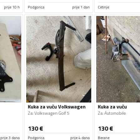
prije 10 h
Podgorica
prije 1 dan
Cetinje
Kuka za vuču Volkswagen
Kuka za vuču
Za
:
Volkswagen Golf 5
Za
:
Automobile
130
€
130
€
prije 3 dana
Podgorica
prije 4 dana
Berane