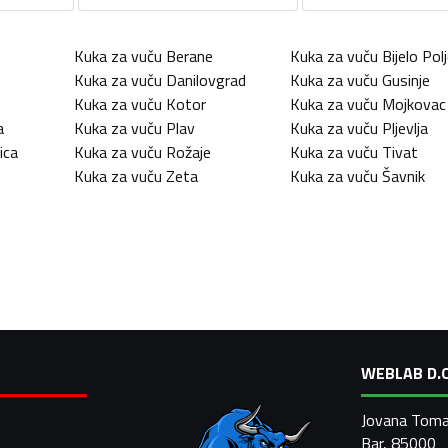
Kuka za vuču
Berane
Kuka za vuču
Bijelo Pol
Kuka za vuču
Danilovgrad
Kuka za vuču
Gusinje
Kuka za vuču
Kotor
Kuka za vuču
Mojkovac
a
Kuka za vuču
Plav
Kuka za vuču
Pljevlja
ica
Kuka za vuču
Rožaje
Kuka za vuču
Tivat
Kuka za vuču
Zeta
Kuka za vuču
Šavnik
WEBLAB D.O
Jovana Toma
Bar, 85000