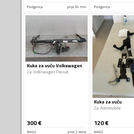
Podgorica
prije 34 min
Podgorica
Kuka za vuču Volkswagen
Za
:
Volkswagen Passat
Kuka za vuču
Za
:
Automobile
300
€
120
€
Nikšić
prije 2 dana
Nikšić