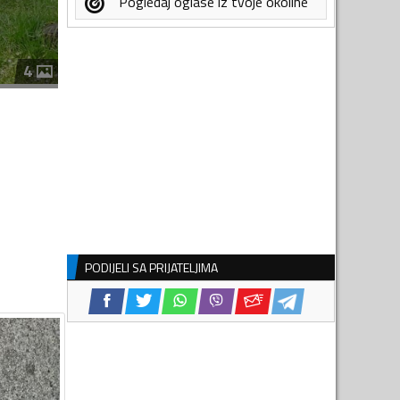
Pogledaj oglase iz tvoje okoline
4
PODIJELI SA PRIJATELJIMA