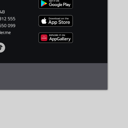
448
 312 555
 550 099
ler.me