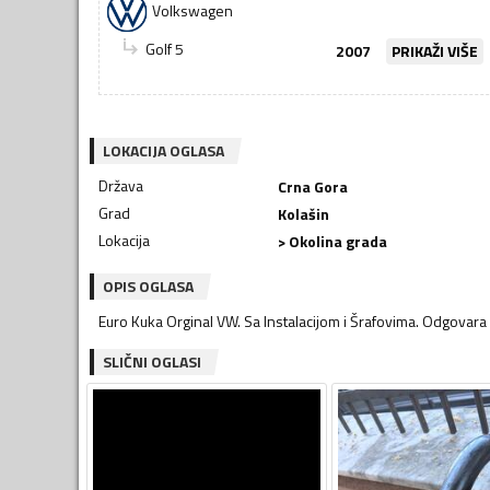
Volkswagen
Golf 5
2007
PRIKAŽI VIŠE
LOKACIJA OGLASA
Država
Crna Gora
Grad
Kolašin
Lokacija
> Okolina grada
OPIS OGLASA
Euro Kuka Orginal VW. Sa Instalacijom i Šrafovima. Odgovara i
SLIČNI OGLASI