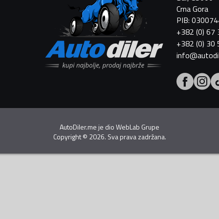
Crna Gora
PIB: 03007
+382 (0) 67
+382 (0) 30
info@autodi
AutoDiler.me je dio
WebLab Grupe
Copyright
©
2026. Sva prava zadržana.