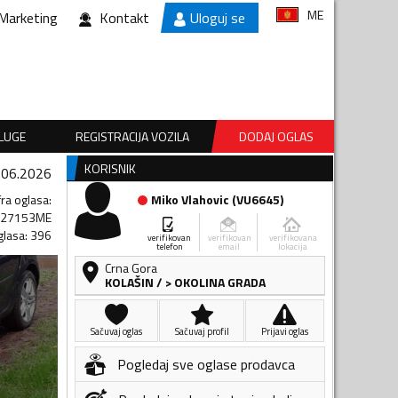
ME
Marketing
Kontakt
Uloguj se
SLUGE
REGISTRACIJA VOZILA
DODAJ OGLAS
KORISNIK
.06.2026
fra oglasa
:
Miko Vlahovic
(
VU6645
)
027153ME
glasa
:
396
verifikovan
verifikovan
verifikovana
telefon
email
lokacija
Crna Gora
KOLAŠIN
/
> OKOLINA GRADA
Sačuvaj oglas
Sačuvaj profil
Prijavi oglas
Pogledaj sve oglase prodavca