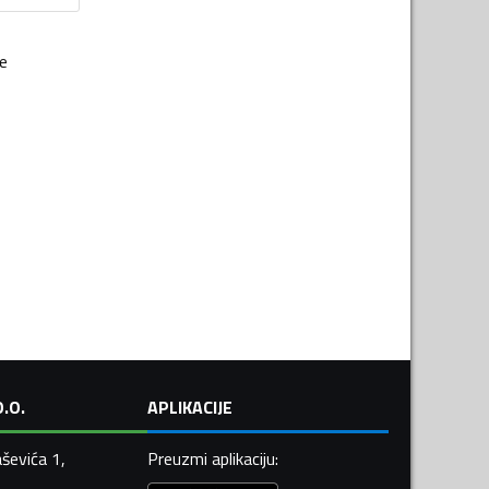
je
.O.
APLIKACIJE
ševića 1,
Preuzmi aplikaciju
: