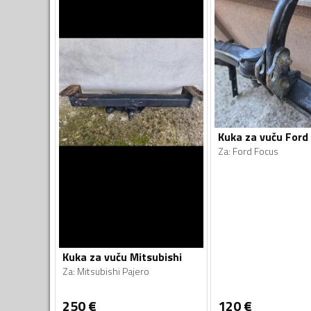
Kuka za vuču Ford
Za
:
Ford Focus
Kuka za vuču Mitsubishi
Za
:
Mitsubishi Pajero
250
€
120
€