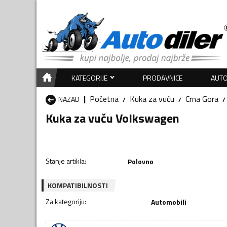
KATEGORIJE
PRODAVNICE
AUTO
Početna
Kuka za vuču
Crna Gora
NAZAD
Kuka za vuču Volkswagen
Stanje artikla
:
Polovno
KOMPATIBILNOSTI
Za kategoriju
:
Automobili