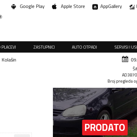
Google Play
Apple Store
AppGallery
 PLACEVI
ZASTUPNICI
AUTO OTPADI
SERVISI I U
Kolašin
09
Ši
AD387
Broj pregleda o