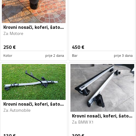
Krovni nosači, koferi, šatori i galerije
Za
:
Motore
250
€
450
€
Kotor
prije 2 dana
Bar
prije 3 dana
Krovni nosači, koferi, šatori i galerije
Za
:
Automobile
Krovni nosači, koferi, šatori i galerije
Za
:
BMW X1
130
€
300
€