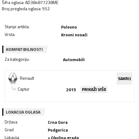
Šifra oglasa
:
AD384877238ME
Broj pregleda oglasa
:
552
Stanje artikla
:
Polovno
Vrsta
:
Krovni nosači
KOMPATIBILNOSTI
Za kategoriju
:
Automobili
Renault
SAKRIJ
Captur
2015
PRIKAŽI VIŠE
LOKACIJA OGLASA
Država
Crna Gora
Grad
Podgorica
Lokacija
> Okolina grada