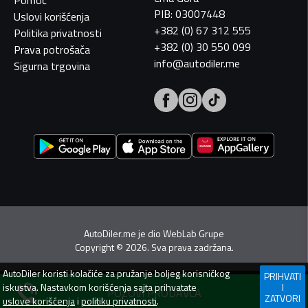
Pomoć
PIB: 03007448
Uslovi korišćenja
+382 (0) 67 312 555
Politika privatnosti
+382 (0) 30 550 099
Prava potrošača
info@autodiler.me
Sigurna trgovina
AutoDiler.me je dio
WebLab Grupe
Copyright
©
2026. Sva prava zadržana.
AutoDiler
koristi kolačiće za pružanje boljeg korisničkog
PRIHVATI
iskustva. Nastavkom korišćenja sajta prihvatate
I
POZOVI PRODAVCA
ZATVORI
uslove korišćenja
i
politiku privatnosti
.