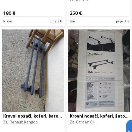
180
€
250
€
Nikšić
prije 2 h
Bar
prije 3 h
Krovni nosači, koferi, šatori i galerije
Krovni nosači, koferi, šatori i galerije
Za
:
Renault Kangoo
Za
:
Citroen C4