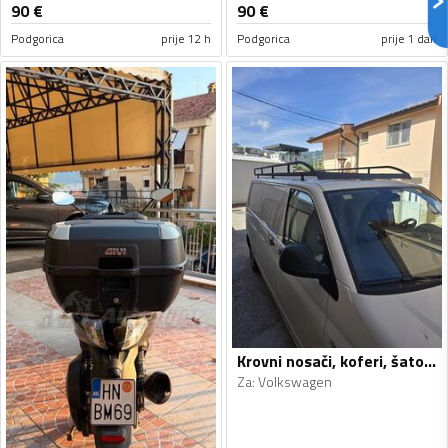
90
€
90
€
Podgorica
prije 12 h
Podgorica
prije 1 dan
Krovni nosači, koferi, šatori i galerije
Za
:
Volkswagen