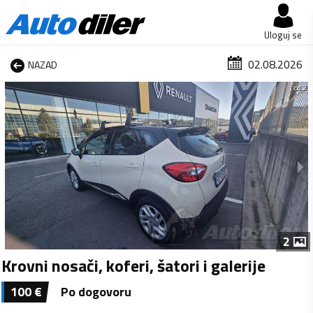
Uloguj se
02.08.2026
NAZAD
1 od 2
2
Krovni nosači, koferi, šatori i galerije
100
€
Po dogovoru