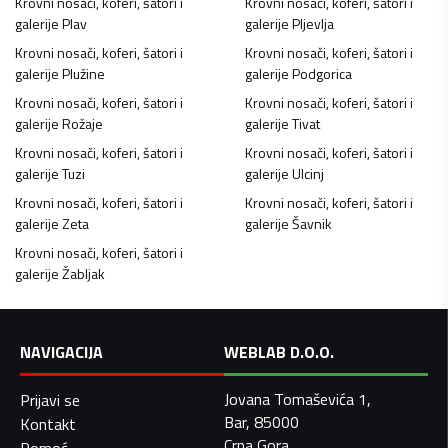
Krovni nosači, koferi, šatori i
Krovni nosači, koferi, šatori i
galerije
Plav
galerije
Pljevlja
Krovni nosači, koferi, šatori i
Krovni nosači, koferi, šatori i
galerije
Plužine
galerije
Podgorica
Krovni nosači, koferi, šatori i
Krovni nosači, koferi, šatori i
galerije
Rožaje
galerije
Tivat
Krovni nosači, koferi, šatori i
Krovni nosači, koferi, šatori i
galerije
Tuzi
galerije
Ulcinj
Krovni nosači, koferi, šatori i
Krovni nosači, koferi, šatori i
galerije
Zeta
galerije
Šavnik
Krovni nosači, koferi, šatori i
galerije
Žabljak
NAVIGACIJA
WEBLAB D.O.O.
Jovana Tomaševića 1,
Prijavi se
Bar, 85000
Kontakt
Crna Gora