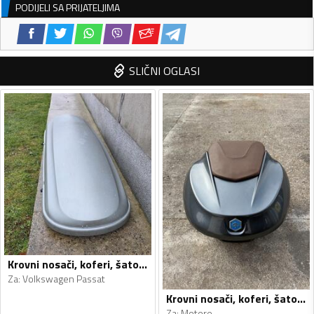
PODIJELI SA PRIJATELJIMA
SLIČNI OGLASI
Krovni nosači, koferi, šatori i galerije
Za
:
Volkswagen Passat
Krovni nosači, koferi, šatori i galerije
Za
:
Motore