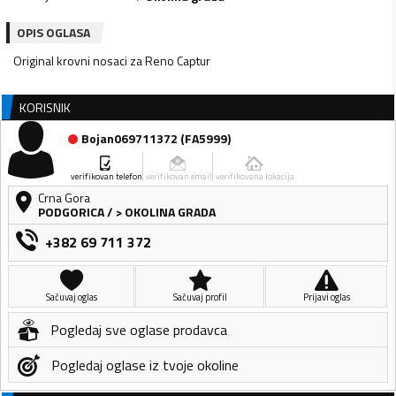
OPIS OGLASA
Original krovni nosaci za Reno Captur
KORISNIK
Bojan069711372
(
FA5999
)
verifikovan telefon
verifikovan email
verifikovana lokacija
Crna Gora
PODGORICA
/
> OKOLINA GRADA
+382 69 711 372
Sačuvaj oglas
Sačuvaj profil
Prijavi oglas
Pogledaj sve oglase prodavca
Pogledaj oglase iz tvoje okoline