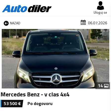
Uloguj se
06.07.2026
NAZAD
1 od 14
14
Mercedes Benz - v clas 4x4
53 500
€
Po dogovoru