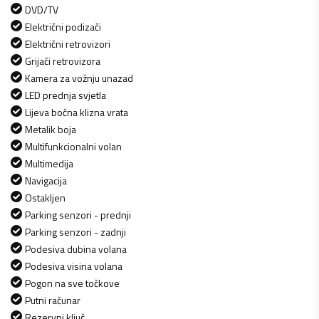
DVD/TV
Električni podizači
Električni retrovizori
Grijači retrovizora
Kamera za vožnju unazad
LED prednja svjetla
Lijeva bočna klizna vrata
Metalik boja
Multifunkcionalni volan
Multimedija
Navigacija
Ostakljen
Parking senzori - prednji
Parking senzori - zadnji
Podesiva dubina volana
Podesiva visina volana
Pogon na sve točkove
Putni računar
Rezervni ključ