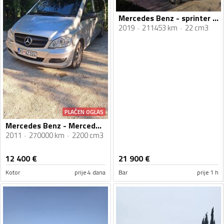
Mercedes Benz - sprinter 314
2019
211453 km
22 cm3
PLAĆEN OGLAS
Mercedes Benz - Mercedes Vito
2011
270000 km
2200 cm3
12 400
€
21 900
€
Kotor
prije 4 dana
Bar
prije 1 h