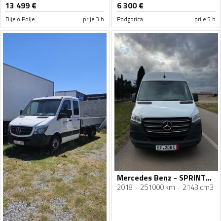
13 499
€
6 300
€
Bijelo Polje
prije 3 h
Podgorica
prije 5 h
Mercedes Benz - SPRINTER 316 TDI
2018
251000 km
2143 cm3