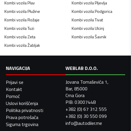
Kombi vozila
Plav
Kombi vozila
Pljevlja
Kombi vozila
Plužine
Kombi vozila
Podgorica
Kombi vozila
Rožaje
Kombi vozila
Tivat
Kombi vozila
Tuzi
Kombi vozila
Ulcinj
Kombi vozila
Zeta
Kombi vozila
Šavnik
Kombi vozila
Žabljak
NAVIGACIJA
WEBLAB D.O.O.
Jovana Tomaševića 1,
Prijavi se
Bar, 85000
Kontakt
Crna Gora
Pomoć
PIB: 03007448
Uslovi korišćenja
+382 (0) 67 312 555
Politika privatnosti
+382 (0) 30 550 099
Prava potrošača
info@autodiler.me
Sigurna trgovina