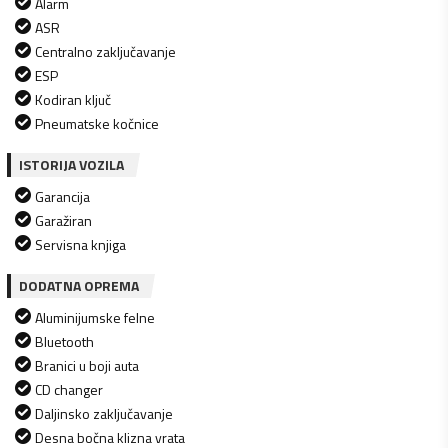
Alarm
ASR
Centralno zaključavanje
ESP
Kodiran ključ
Pneumatske kočnice
ISTORIJA VOZILA
Garancija
Garažiran
Servisna knjiga
DODATNA OPREMA
Aluminijumske felne
Bluetooth
Branici u boji auta
CD changer
Daljinsko zaključavanje
Desna bočna klizna vrata