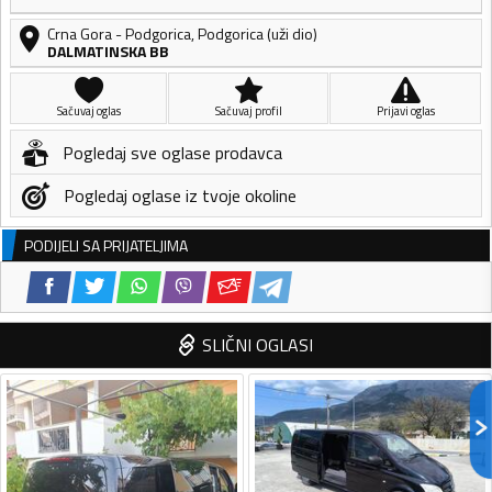
Crna Gora
-
Podgorica
,
Podgorica (uži dio)
DALMATINSKA BB
Sačuvaj oglas
Sačuvaj profil
Prijavi oglas
Pogledaj sve oglase prodavca
Pogledaj oglase iz tvoje okoline
PODIJELI SA PRIJATELJIMA
SLIČNI OGLASI