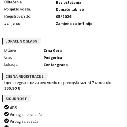
Oštećenje
:
Bez oštećenja
Porijeklo vozila
:
Domaće tablice
Registrovan do
:
05/2026
Zamjena
:
Zamjena za jeftinije
LOKACIJA OGLASA
Država
Crna Gora
Grad
Podgorica
Lokacija
Centar grada
CIJENA REGISTRACIJE
Cijena registracije za ovo vozilo na premijski razred 7 iznosi oko
355.90
€
SIGURNOST
ABS
Airbag za suvozača
Airbag za vozača