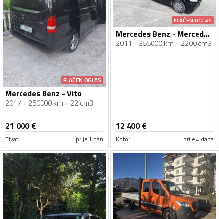
PLAĆEN OGLAS
Mercedes Benz - Mercedes Vito
2011
355000 km
2200 cm3
PLAĆEN OGLAS
Mercedes Benz - Vito
2017
250000 km
22 cm3
21 000
€
12 400
€
Tivat
prije 1 dan
Kotor
prije 4 dana