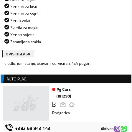
Senzori za kišu
Senzori za svjetla
Servo volan
Svjetla za maglu
Xenon svjetla
Zatamljena stakla
OPIS OGLASA
u odlicnom stanju, ocuvan i servisiran, 4x4 pogon.
AUTO PLAC
Pg Cars
(
KH290
)
Podgorica
+382 69 943 143
Aktivan