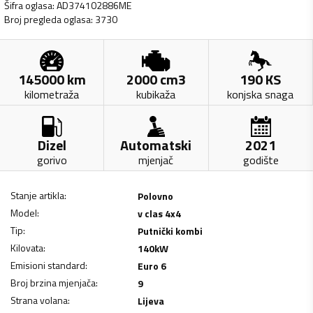
Šifra oglasa
:
AD374102886ME
Broj pregleda oglasa
:
3730
145000
km
2000
cm3
190
KS
kilometraža
kubikaža
konjska snaga
Dizel
Automatski
2021
gorivo
mjenjač
godište
Stanje artikla
:
Polovno
Model
:
v clas 4x4
Tip
:
Putnički kombi
Kilovata
:
140
kW
Emisioni standard
:
Euro 6
Broj brzina mjenjača
:
9
Strana volana
:
Lijeva