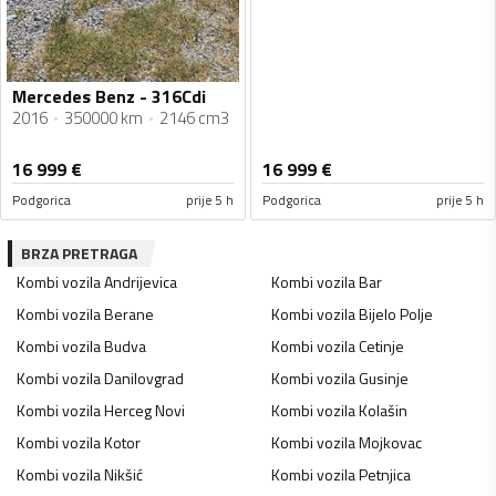
Mercedes Benz - 316Cdi
2016
350000 km
2146 cm3
16 999
€
16 999
€
Podgorica
prije 5 h
Podgorica
prije 5 h
BRZA PRETRAGA
Kombi vozila
Andrijevica
Kombi vozila
Bar
Kombi vozila
Berane
Kombi vozila
Bijelo Polje
Kombi vozila
Budva
Kombi vozila
Cetinje
Kombi vozila
Danilovgrad
Kombi vozila
Gusinje
Kombi vozila
Herceg Novi
Kombi vozila
Kolašin
Kombi vozila
Kotor
Kombi vozila
Mojkovac
Kombi vozila
Nikšić
Kombi vozila
Petnjica