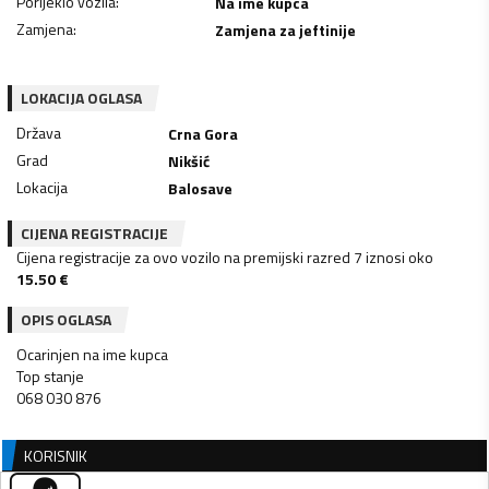
Porijeklo vozila
:
Na ime kupca
Zamjena
:
Zamjena za jeftinije
LOKACIJA OGLASA
Država
Crna Gora
Grad
Nikšić
Lokacija
Balosave
CIJENA REGISTRACIJE
Cijena registracije za ovo vozilo na premijski razred 7 iznosi oko
15.50
€
OPIS OGLASA
Ocarinjen na ime kupca
Top stanje
068 030 876
KORISNIK