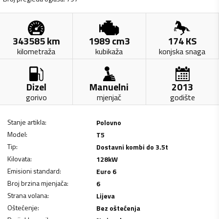
343585
km
1989
cm3
174
KS
kilometraža
kubikaža
konjska snaga
Dizel
Manuelni
2013
gorivo
mjenjač
godište
Stanje artikla
:
Polovno
Model
:
T5
Tip
:
Dostavni kombi do 3.5t
Kilovata
:
128
kW
Emisioni standard
:
Euro 6
Broj brzina mjenjača
:
6
Strana volana
:
Lijeva
Oštećenje
:
Bez oštećenja