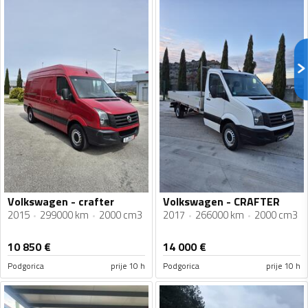
Volkswagen - crafter
Volkswagen - CRAFTER
2015
299000 km
2000 cm3
2017
266000 km
2000 cm3
10 850
€
14 000
€
Podgorica
prije 10 h
Podgorica
prije 10 h