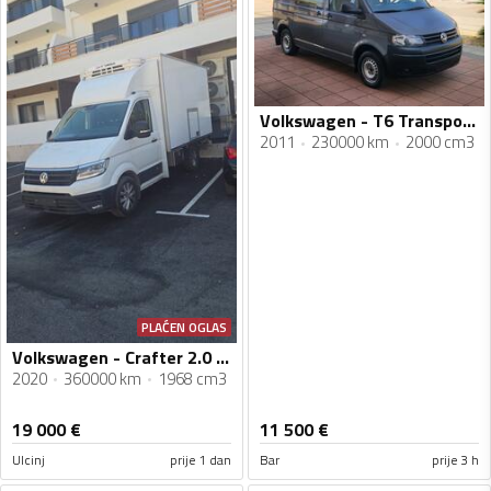
Volkswagen - T6 Transporter
2011
230000 km
2000 cm3
PLAĆEN OGLAS
Volkswagen - Crafter 2.0 TDI 177 ks
2020
360000 km
1968 cm3
19 000
€
11 500
€
Ulcinj
prije 1 dan
Bar
prije 3 h