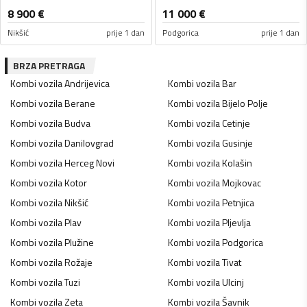
8 900
€
11 000
€
Nikšić
prije 1 dan
Podgorica
prije 1 dan
BRZA PRETRAGA
Kombi vozila
Andrijevica
Kombi vozila
Bar
Kombi vozila
Berane
Kombi vozila
Bijelo Polje
Kombi vozila
Budva
Kombi vozila
Cetinje
Kombi vozila
Danilovgrad
Kombi vozila
Gusinje
Kombi vozila
Herceg Novi
Kombi vozila
Kolašin
Kombi vozila
Kotor
Kombi vozila
Mojkovac
Kombi vozila
Nikšić
Kombi vozila
Petnjica
Kombi vozila
Plav
Kombi vozila
Pljevlja
Kombi vozila
Plužine
Kombi vozila
Podgorica
Kombi vozila
Rožaje
Kombi vozila
Tivat
Kombi vozila
Tuzi
Kombi vozila
Ulcinj
Kombi vozila
Zeta
Kombi vozila
Šavnik