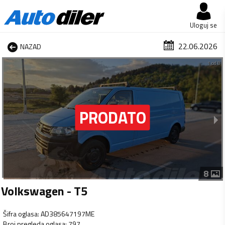
Uloguj se
22.06.2026
NAZAD
1 od 8
8
Volkswagen - T5
Šifra oglasa
:
AD385647197ME
Broj pregleda oglasa
:
797