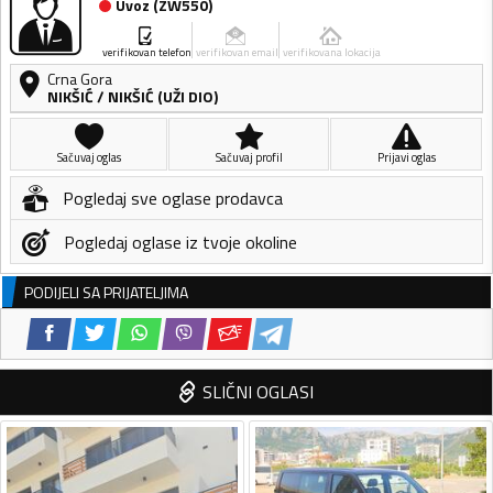
Uvoz
(
ZW550
)
verifikovan telefon
verifikovan email
verifikovana lokacija
Crna Gora
NIKŠIĆ
/
NIKŠIĆ (UŽI DIO)
Sačuvaj oglas
Sačuvaj profil
Prijavi oglas
Pogledaj sve oglase prodavca
Pogledaj oglase iz tvoje okoline
PODIJELI SA PRIJATELJIMA
SLIČNI OGLASI