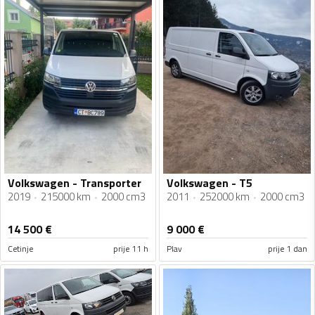
Volkswagen - Transporter
Volkswagen - T5
2019
215000 km
2000 cm3
2011
252000 km
2000 cm3
14 500
€
9 000
€
Cetinje
prije 11 h
Plav
prije 1 dan