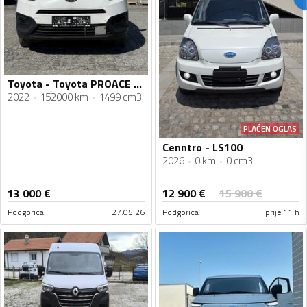
Toyota - Toyota PROACE CITY
2022
152000 km
1499 cm3
PLAĆEN OGLAS
Cenntro - LS100
2026
0 km
0 cm3
12 900
€
13 000
€
15 900
€
Podgorica
27.05.26
Podgorica
prije 11 h