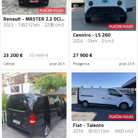
PLAĆEN OGLAS
Renault - MASTER 2.3 DCI 5.2023
2023
138212 km
2298 cm3
PLAĆEN OGLAS
Cenntro - LS 260
2024
0 km
0 cm3
23 200
€
25 900
€
27 900
€
Cetinje
prije 20 h
Podgorica
prije 23 h
PLAĆEN OGLAS
Fiat - Talento
2019
187011 km
1600 cm3