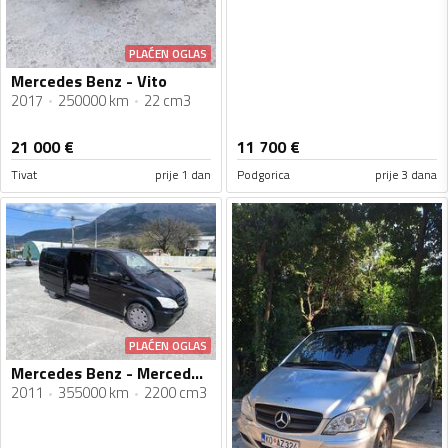
PLAĆEN OGLAS
Mercedes Benz - Vito
2017
250000 km
22 cm3
21 000
€
11 700
€
Tivat
prije 1 dan
Podgorica
prije 3 dana
PLAĆEN OGLAS
Mercedes Benz - Mercedes Vito
2011
355000 km
2200 cm3