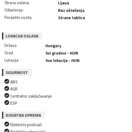
Strana volana
:
Lijeva
Oštećenje
:
Bez oštećenja
Porijeklo vozila
:
Strane tablice
LOKACIJA OGLASA
Država
Hungary
Grad
Svi gradovi - HUN
Lokacija
Sve lokacije - HUN
SIGURNOST
ABS
ASR
Centralno zaključavanje
ESP
DODATNA OPREMA
Električni podizači
Električni retrovizori