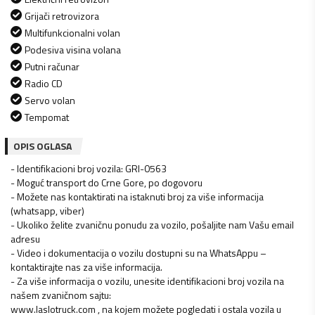
Grijači retrovizora
Multifunkcionalni volan
Podesiva visina volana
Putni računar
Radio CD
Servo volan
Tempomat
OPIS OGLASA
- Identifikacioni broj vozila: GRI-0563
- Moguć transport do Crne Gore, po dogovoru
- Možete nas kontaktirati na istaknuti broj za više informacija
(whatsapp, viber)
- Ukoliko želite zvaničnu ponudu za vozilo, pošaljite nam Vašu email
adresu
- Video i dokumentacija o vozilu dostupni su na WhatsAppu –
kontaktirajte nas za više informacija.
- Za više informacija o vozilu, unesite identifikacioni broj vozila na
našem zvaničnom sajtu:
www.laslotruck.com , na kojem možete pogledati i ostala vozila u