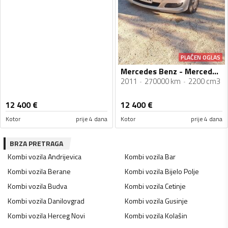
PLAĆEN OGLAS
Mercedes Benz - Mercedes Vito
2011
270000 km
2200 cm3
12 400
€
12 400
€
Kotor
prije 4 dana
Kotor
prije 4 dana
BRZA PRETRAGA
Kombi vozila
Andrijevica
Kombi vozila
Bar
Kombi vozila
Berane
Kombi vozila
Bijelo Polje
Kombi vozila
Budva
Kombi vozila
Cetinje
Kombi vozila
Danilovgrad
Kombi vozila
Gusinje
Kombi vozila
Herceg Novi
Kombi vozila
Kolašin