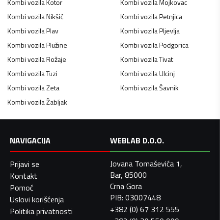
Kombi vozila
Kotor
Kombi vozila
Mojkovac
Kombi vozila
Nikšić
Kombi vozila
Petnjica
Kombi vozila
Plav
Kombi vozila
Pljevlja
Kombi vozila
Plužine
Kombi vozila
Podgorica
Kombi vozila
Rožaje
Kombi vozila
Tivat
Kombi vozila
Tuzi
Kombi vozila
Ulcinj
Kombi vozila
Zeta
Kombi vozila
Šavnik
Kombi vozila
Žabljak
NAVIGACIJA
WEBLAB D.O.O.
Jovana Tomaševića 1,
Prijavi se
Bar, 85000
Kontakt
Crna Gora
Pomoć
PIB: 03007448
Uslovi korišćenja
+382 (0) 67 312 555
Politika privatnosti