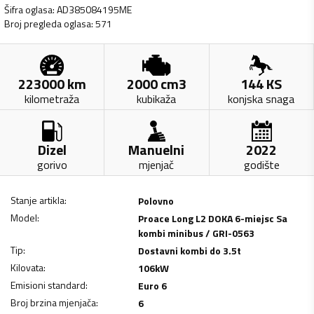
Šifra oglasa
:
AD385084195ME
Broj pregleda oglasa
:
571
223000
km
2000
cm3
144
KS
kilometraža
kubikaža
konjska snaga
Dizel
Manuelni
2022
gorivo
mjenjač
godište
Stanje artikla
:
Polovno
Model
:
Proace Long L2 DOKA 6-miejsc Sa
kombi minibus / GRI-0563
Tip
:
Dostavni kombi do 3.5t
Kilovata
:
106
kW
Emisioni standard
:
Euro 6
Broj brzina mjenjača
:
6