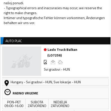
našoj ponudi.
- Typographical errors and inaccuracies may occur; we reserve the
right to make changes.
Irrtümer und typografische Fehler können vorkommen, Änderungen
behalten wir uns vor.
AUTO PLAC
Laslo Truck Balkan
(
LO7256
)
Svi gradovi - HUN
Hungary
-
Svi gradovi - HUN
,
Sve lokacije - HUN
RADNO VRIJEME
PON-PET
SUBOTA
NEDJELJA
09:00-16:00
ZATVORENO
ZATVORENO