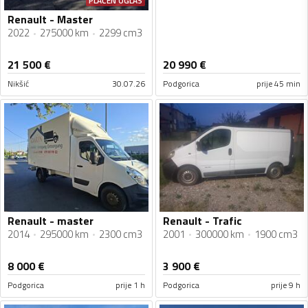
PLAĆEN OGLAS
Renault - Master
2022
275000 km
2299 cm3
21 500
€
20 990
€
Nikšić
30.07.26
Podgorica
prije 45 min
Renault - master
Renault - Trafic
2014
295000 km
2300 cm3
2001
300000 km
1900 cm3
8 000
€
3 900
€
Podgorica
prije 1 h
Podgorica
prije 9 h