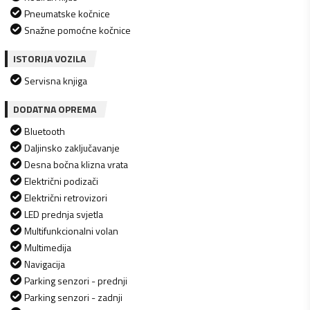
Pneumatske kočnice
Snažne pomoćne kočnice
ISTORIJA VOZILA
Servisna knjiga
DODATNA OPREMA
Bluetooth
Daljinsko zaključavanje
Desna bočna klizna vrata
Električni podizači
Električni retrovizori
LED prednja svjetla
Multifunkcionalni volan
Multimedija
Navigacija
Parking senzori - prednji
Parking senzori - zadnji