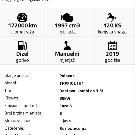
172000
km
1997
cm3
120
KS
kilometraža
kubikaža
konjska snaga
Dizel
Manuelni
2019
gorivo
mjenjač
godište
Stanje artikla
:
Polovno
Model
:
TRAFIC L1H1
Tip
:
Dostavni kombi do 3.5t
Kilovata
:
88
kW
Emisioni standard
:
Euro 6
Broj brzina mjenjača
:
6
Strana volana
:
Lijeva
Oštećenje
:
Bez oštećenja