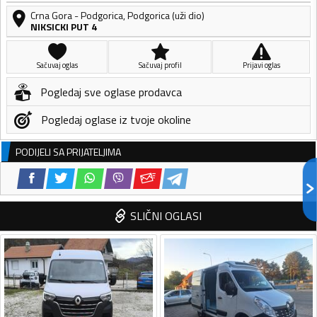
Crna Gora
-
Podgorica
,
Podgorica (uži dio)
NIKSICKI PUT 4
Sačuvaj oglas
Sačuvaj profil
Prijavi oglas
Pogledaj sve oglase prodavca
Pogledaj oglase iz tvoje okoline
PODIJELI SA PRIJATELJIMA
SLIČNI OGLASI