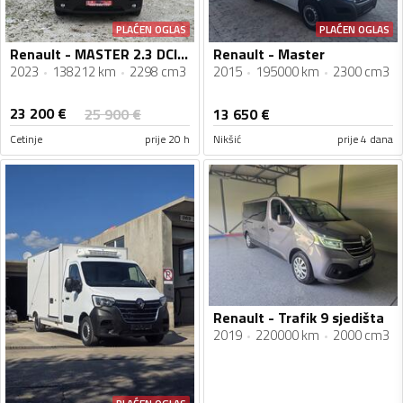
PLAĆEN OGLAS
PLAĆEN OGLAS
Renault - MASTER 2.3 DCI 5.2023
Renault - Master
2023
138212 km
2298 cm3
2015
195000 km
2300 cm3
23 200
€
25 900
€
13 650
€
Cetinje
prije 20 h
Nikšić
prije 4 dana
Renault - Trafik 9 sjedišta
2019
220000 km
2000 cm3