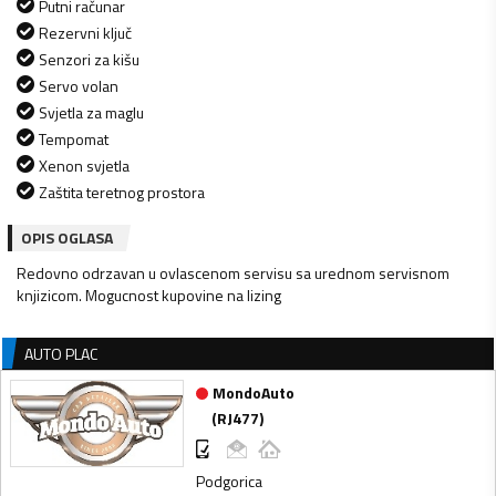
Putni računar
Rezervni ključ
Senzori za kišu
Servo volan
Svjetla za maglu
Tempomat
Xenon svjetla
Zaštita teretnog prostora
OPIS OGLASA
Redovno odrzavan u ovlascenom servisu sa urednom servisnom
knjizicom. Mogucnost kupovine na lizing
AUTO PLAC
MondoAuto
(
RJ477
)
Podgorica