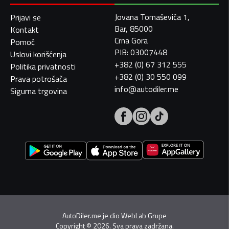
Jovana Tomaševića 1,
Prijavi se
Bar, 85000
Kontakt
Crna Gora
Pomoć
PIB: 03007448
Uslovi korišćenja
+382 (0) 67 312 555
Politika privatnosti
+382 (0) 30 550 099
Prava potrošača
info@autodiler.me
Sigurna trgovina
AutoDiler.me je dio
WebLab Grupe
Copyright
©
2026. Sva prava zadržana.