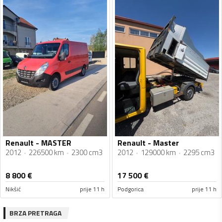
Renault - MASTER
Renault - Master
2012
226500 km
2300 cm3
2012
129000 km
2295 cm3
8 800
€
17 500
€
Nikšić
prije 11 h
Podgorica
prije 11 h
BRZA PRETRAGA