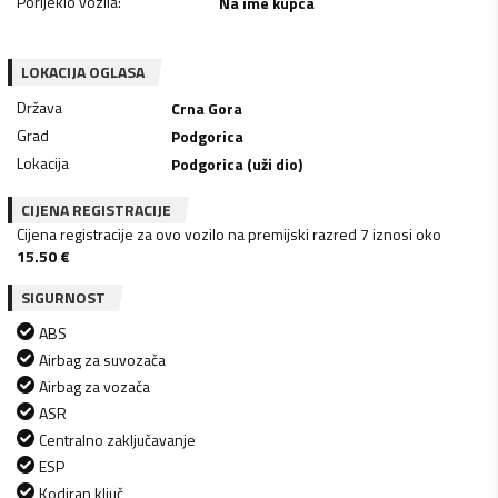
Porijeklo vozila
:
Na ime kupca
LOKACIJA OGLASA
Država
Crna Gora
Grad
Podgorica
Lokacija
Podgorica (uži dio)
CIJENA REGISTRACIJE
Cijena registracije za ovo vozilo na premijski razred 7 iznosi oko
15.50
€
SIGURNOST
ABS
Airbag za suvozača
Airbag za vozača
ASR
Centralno zaključavanje
ESP
Kodiran ključ