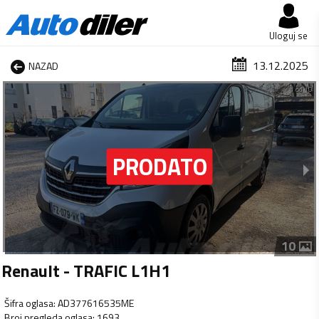
Uloguj se
13.12.2025
NAZAD
1 od 10
10
Renault - TRAFIC L1H1
Šifra oglasa
:
AD377616535ME
Broj pregleda oglasa
:
1693