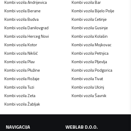
Kombi vozila
Andrijevica
Kombi vozila
Bar
Kombi vozila
Berane
Kombi vozila
Bijelo Polje
Kombi vozila
Budva
Kombi vozila
Cetinje
Kombi vozila
Danilovgrad
Kombi vozila
Gusinje
Kombi vozila
Herceg Novi
Kombi vozila
Kolašin
Kombi vozila
Kotor
Kombi vozila
Mojkovac
Kombi vozila
Nikšić
Kombi vozila
Petnjica
Kombi vozila
Plav
Kombi vozila
Pljevlja
Kombi vozila
Plužine
Kombi vozila
Podgorica
Kombi vozila
Rožaje
Kombi vozila
Tivat
Kombi vozila
Tuzi
Kombi vozila
Ulcinj
Kombi vozila
Zeta
Kombi vozila
Šavnik
Kombi vozila
Žabljak
NAVIGACIJA
WEBLAB D.O.O.