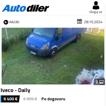
Uloguj se
28.10.2024
NAZAD
1 od 2
2
Iveco - Daily
6 400
€
6 999
€
Po dogovoru