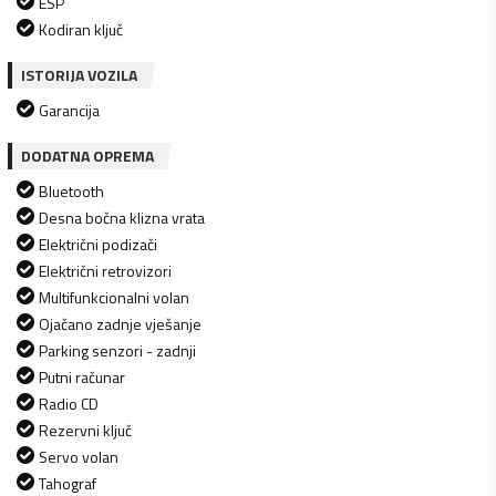
ESP
Kodiran ključ
ISTORIJA VOZILA
Garancija
DODATNA OPREMA
Bluetooth
Desna bočna klizna vrata
Električni podizači
Električni retrovizori
Multifunkcionalni volan
Ojačano zadnje vješanje
Parking senzori - zadnji
Putni računar
Radio CD
Rezervni ključ
Servo volan
Tahograf