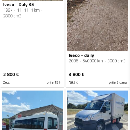
Iveco - Daly 35
1997
1111111 km
2800 cm3
Iveco - daily
2006
540000 km
3000 cm3
2 800
€
3 800
€
Zeta
prije 15 h
Nikšić
prije 3 dana