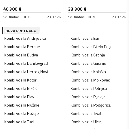
40 300
€
33 300
€
Svi gradovi - HUN
29.07.26
Svi gradovi - HUN
29.07.26
BRZA PRETRAGA
Kombi vozila
Andrijevica
Kombi vozila
Bar
Kombi vozila
Berane
Kombi vozila
Bijelo Polje
Kombi vozila
Budva
Kombi vozila
Cetinje
Kombi vozila
Danilovgrad
Kombi vozila
Gusinje
Kombi vozila
Herceg Novi
Kombi vozila
Kolašin
Kombi vozila
Kotor
Kombi vozila
Mojkovac
Kombi vozila
Nikšić
Kombi vozila
Petnjica
Kombi vozila
Plav
Kombi vozila
Pljevlja
Kombi vozila
Plužine
Kombi vozila
Podgorica
Kombi vozila
Rožaje
Kombi vozila
Tivat
Kombi vozila
Tuzi
Kombi vozila
Ulcinj