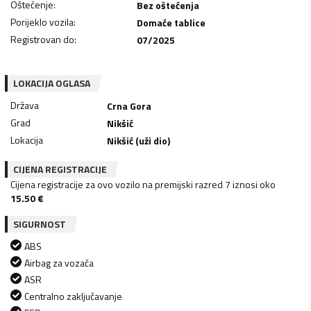
Oštećenje
:
Bez oštećenja
Porijeklo vozila
:
Domaće tablice
Registrovan do
:
07/2025
LOKACIJA OGLASA
Država
Crna Gora
Grad
Nikšić
Lokacija
Nikšić (uži dio)
CIJENA REGISTRACIJE
Cijena registracije za ovo vozilo na premijski razred 7 iznosi oko
15.50
€
SIGURNOST
ABS
Airbag za vozača
ASR
Centralno zaključavanje