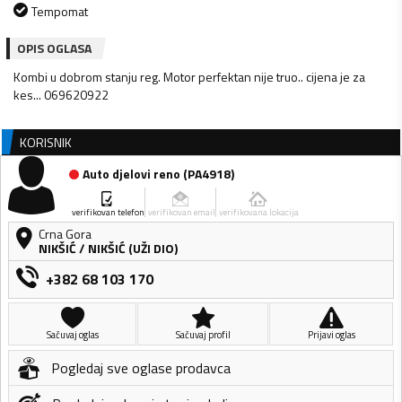
Tempomat
OPIS OGLASA
Kombi u dobrom stanju reg. Motor perfektan nije truo.. cijena je za
kes... 069620922
KORISNIK
Auto djelovi reno
(
PA4918
)
verifikovan telefon
verifikovan email
verifikovana lokacija
Crna Gora
NIKŠIĆ
/
NIKŠIĆ (UŽI DIO)
+382 68 103 170
Sačuvaj oglas
Sačuvaj profil
Prijavi oglas
Pogledaj sve oglase prodavca