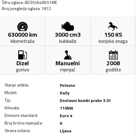
Šifra oglasa
:
AD355648551ME
Broj pregleda oglasa
:
1872
630000
km
3000
cm3
150
KS
kilometraža
kubikaža
konjska snaga
Dizel
Manuelni
2008
gorivo
mjenjač
godište
Stanje artikla
:
Polovno
Model
:
Daily
Tip
:
Dostavni kombi preko 3.5t
Kilovata
:
110
kW
Emisioni standard
:
Euro 4
Broj brzina mjenjača
:
6
Strana volana
:
Lijeva