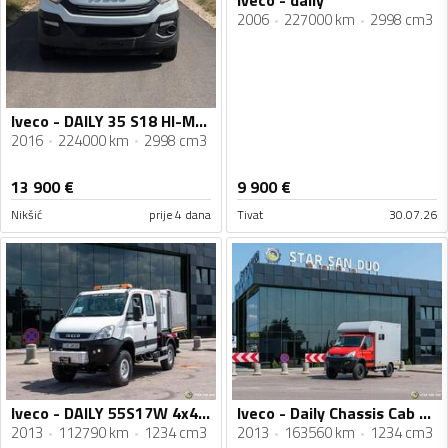
Iveco - daily
2006
227000 km
2998 cm3
Iveco - DAILY 35 S18 HI-MATIC
2016
224000 km
2998 cm3
13 900
€
9 900
€
Nikšić
prije 4 dana
Tivat
30.07.26
Iveco - DAILY 55S17W 4x4 / DOKA dupla kabina / Camper / Cerada / Kamion do 3,5 t / STR-0723
Iveco - Daily Chassis Cab 3,5T / šasija sa kabinom / 3,5 t / 6x6 / kamper / kamion šasija / STR-0708
2013
112790 km
1234 cm3
2013
163560 km
1234 cm3