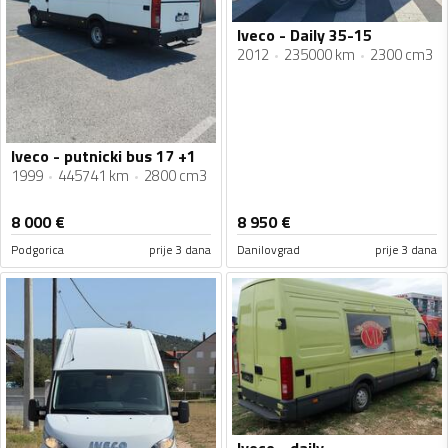
Iveco - Daily 35-15
2012
235000 km
2300 cm3
Iveco - putnicki bus 17 +1
1999
445741 km
2800 cm3
8 000
€
8 950
€
Podgorica
prije 3 dana
Danilovgrad
prije 3 dana