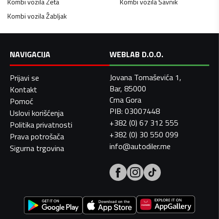
Kombi vozila
Zeta
Kombi vozila
Šavnik
Kombi vozila
Žabljak
NAVIGACIJA
WEBLAB D.O.O.
Jovana Tomaševića 1,
Prijavi se
Bar, 85000
Kontakt
Crna Gora
Pomoć
PIB: 03007448
Uslovi korišćenja
+382 (0) 67 312 555
Politika privatnosti
+382 (0) 30 550 099
Prava potrošača
info@autodiler.me
Sigurna trgovina