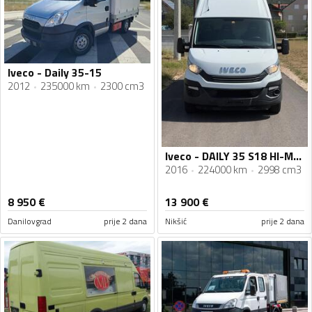
Iveco - Daily 35-15
2012
235000 km
2300 cm3
Iveco - DAILY 35 S18 HI-MATIC
2016
224000 km
2998 cm3
8 950
€
13 900
€
Danilovgrad
prije 2 dana
Nikšić
prije 2 dana