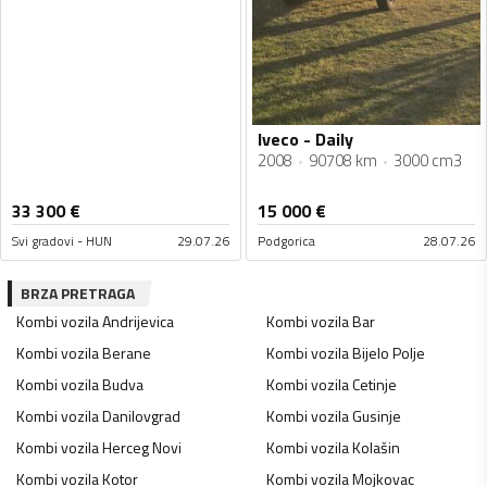
Iveco - Daily
2008
90708 km
3000 cm3
33 300
€
15 000
€
Svi gradovi - HUN
29.07.26
Podgorica
28.07.26
BRZA PRETRAGA
Kombi vozila
Andrijevica
Kombi vozila
Bar
Kombi vozila
Berane
Kombi vozila
Bijelo Polje
Kombi vozila
Budva
Kombi vozila
Cetinje
Kombi vozila
Danilovgrad
Kombi vozila
Gusinje
Kombi vozila
Herceg Novi
Kombi vozila
Kolašin
Kombi vozila
Kotor
Kombi vozila
Mojkovac