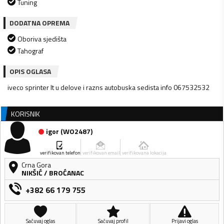
Tuning
DODATNA OPREMA
Oboriva sjedišta
Tahograf
OPIS OGLASA
iveco sprinter lt u delove i razns autobuska sedista info 067532532
KORISNIK
igor
(
WO2487
)
verifikovan telefon
verifikovan email
verifikovana lokacija
Crna Gora
NIKŠIĆ
/
BROĆANAC
+382 66 179 755
Sačuvaj oglas
Sačuvaj profil
Prijavi oglas