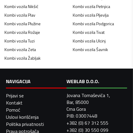
Kombi vozila
Nikšić
Kombi vozila
Petnjica
Kombi vozila
Plav
Kombi vozila
Pljevlja
Kombi vozila
Plužine
Kombi vozila
Podgorica
Kombi vozila
Rožaje
Kombi vozila
Tivat
Kombi vozila
Tuzi
Kombi vozila
Ulcinj
Kombi vozila
Zeta
Kombi vozila
Šavnik
Kombi vozila
Žabljak
NAVIGACIJA
WEBLAB D.O.O.
Jovana Tomaševića 1,
Prijavi se
Bar, 85000
Kontakt
Crna Gora
Pomoć
PIB: 03007448
Uslovi korišćenja
+382 (0) 67 312 555
Politika privatnosti
+382 (0) 30 550 099
Prava potrošača