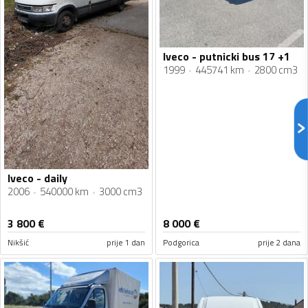
Iveco - putnicki bus 17 +1
1999
445741 km
2800 cm3
Iveco - daily
2006
540000 km
3000 cm3
3 800
€
8 000
€
Nikšić
prije 1 dan
Podgorica
prije 2 dana