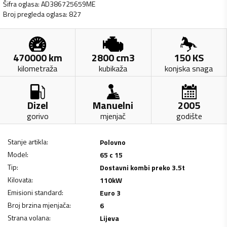
Šifra oglasa
:
AD386725659ME
Broj pregleda oglasa
:
827
470000
km
2800
cm3
150
KS
kilometraža
kubikaža
konjska snaga
Dizel
Manuelni
2005
gorivo
mjenjač
godište
Stanje artikla
:
Polovno
Model
:
65 c 15
Tip
:
Dostavni kombi preko 3.5t
Kilovata
:
110
kW
Emisioni standard
:
Euro 3
Broj brzina mjenjača
:
6
Strana volana
:
Lijeva