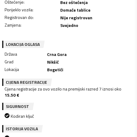
Oštećenje
:
Bez oštećenja
Porijeklo vozila
:
Domaće tablice
Registrovan do
:
Nije registrovan
Zamjena
:
Svejedno
LOKACIJA OGLASA
Država
Crna Gora
Grad
Nikšić
Lokacija
Bogetići
CIJENA REGISTRACIJE
Cijena registracije za ovo vozilo na premijski razred 7 iznosi oko
15.50
€
SIGURNOST
Kodiran ključ
ISTORIJA VOZILA