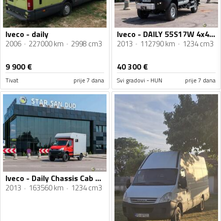
Iveco - daily
Iveco - DAILY 55S17W 4x4 / DOKA dupla kabina / Camper / Cerada / Kamion do 3,5 t / STR-0723
2006
227000 km
2998 cm3
2013
112790 km
1234 cm3
9 900
€
40 300
€
Tivat
prije 7 dana
Svi gradovi - HUN
prije 7 dana
Iveco - Daily Chassis Cab 3,5T / šasija sa kabinom / 3,5 t / 6x6 / kamper / kamion šasija / STR-0708
2013
163560 km
1234 cm3