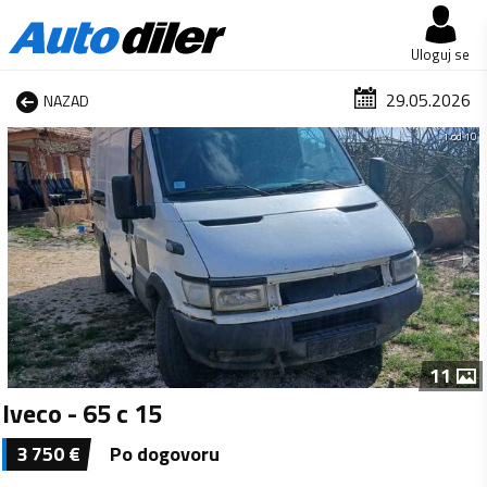
Uloguj se
29.05.2026
NAZAD
1 od 10
11
Iveco - 65 c 15
3 750
€
Po dogovoru