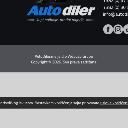
+382 (0) 67
+382 (0) 30
info@autodi
AutoDiler.me je dio
WebLab Grupe
Copyright
©
2026. Sva prava zadržana.
 korisničkog iskustva. Nastavkom korišćenja sajta prihvatate
uslove korišćen