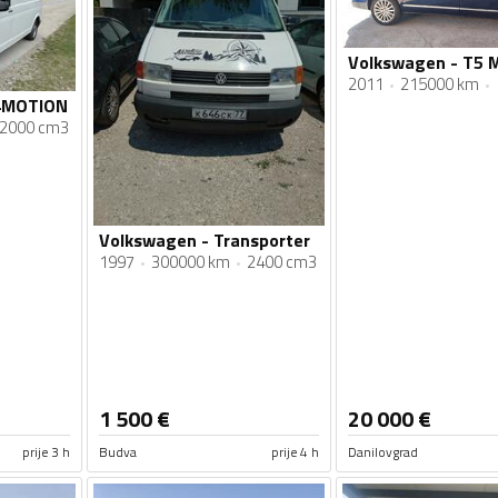
Volkswagen - T5 M
2011
215000 km
 4MOTION
2000 cm3
Volkswagen - Transporter
1997
300000 km
2400 cm3
1 500
€
20 000
€
prije 3 h
Budva
prije 4 h
Danilovgrad