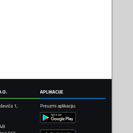
.O.
APLIKACIJE
ševića 1,
Preuzmi aplikaciju
:
448