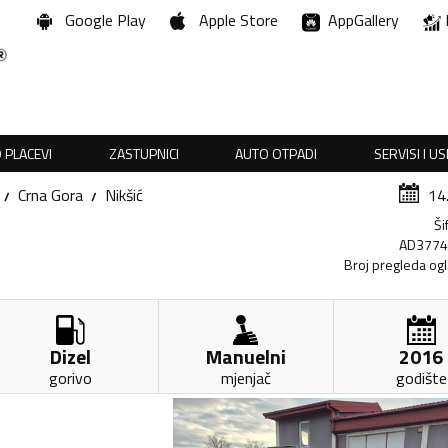
Google Play
Apple Store
AppGallery
 PLACEVI
ZASTUPNICI
AUTO OTPADI
SERVISI I U
Crna Gora
Nikšić
14
Ši
AD377
Broj pregleda og
Dizel
Manuelni
2016
gorivo
mjenjač
godište