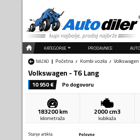
KATEGORIJE
PRODAVNICE
AUTO
Početna
Kombi vozila
Volkswagen
NAZAD
Volkswagen - T6 Lang
10 950
€
Po dogovoru
183200
km
2000
cm3
kilometraža
kubikaža
Stanje artikla
:
Polovno