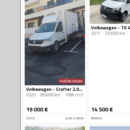
Volkswagen - T6
2017
230000 km
PLAĆEN OGLAS
Volkswagen - Crafter 2.0 TDI 177 ks
2020
360000 km
1968 cm3
19 000
€
14 500
€
Ulcinj
prije 2 dana
Berane