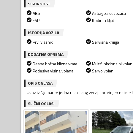
SIGURNOST
ABS
Airbag za suvozača
ESP
Kodiran ključ
ISTORIJA VOZILA
Prvi vlasnik
Servisna knjiga
DODATNA OPREMA
Desna bočna klizna vrata
Multifunkcionalni volan
Podesiva visina volana
Servo volan
OPIS OGLASA
Uvoz iz Njemacke jedna ruka ,Lang verzija,ocarinjen na ime 
SLIČNI OGLASI