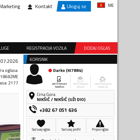
ME
Marketing
Kontakt
Uloguj se
SLUGE
REGISTRACIJA VOZILA
DODAJ OGLAS
KORISNIK
.07.2026
fra oglasa
:
Darko
(
KI7884
)
418682ME
lasa
:
2177
verifikovan
verifikovan
verifikovana
telefon
email
lokacija
Crna Gora
NIKŠIĆ
/
NIKŠIĆ (UŽI DIO)
+382 67 051 636
Sačuvaj oglas
Sačuvaj profil
Prijavi oglas