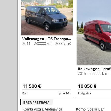
Volkswagen - T6 Transporter
2011
230000 km
2000 cm3
Volkswagen - craf
2015
299000 km
11 500
€
10 850
€
Bar
prije 16 h
Podgorica
BRZA PRETRAGA
Kombi vozila
Andrijevica
Kombi vozila
Bar