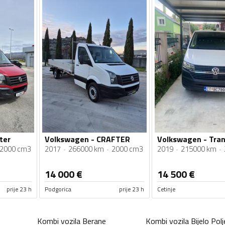
ter
Volkswagen - CRAFTER
Volkswagen - Tran
2000 cm3
2017
266000 km
2000 cm3
2019
215000 km
14 000
€
14 500
€
prije 23 h
Podgorica
prije 23 h
Cetinje
Kombi vozila
Berane
Kombi vozila
Bijelo Polj