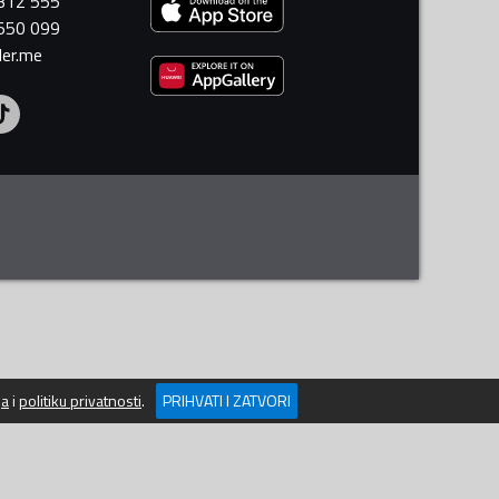
 312 555
 550 099
ler.me
ja
i
politiku privatnosti
.
PRIHVATI I ZATVORI