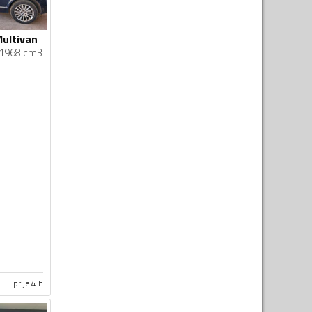
ultivan
1968 cm3
prije 4 h