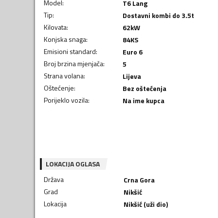
Model
:
T6 Lang
Tip
:
Dostavni kombi do 3.5t
Kilovata
:
62
kW
Konjska snaga
:
84
KS
Emisioni standard
:
Euro 6
Broj brzina mjenjača
:
5
Strana volana
:
Lijeva
Oštećenje
:
Bez oštećenja
Porijeklo vozila
:
Na ime kupca
LOKACIJA OGLASA
Država
Crna Gora
Grad
Nikšić
Lokacija
Nikšić (uži dio)