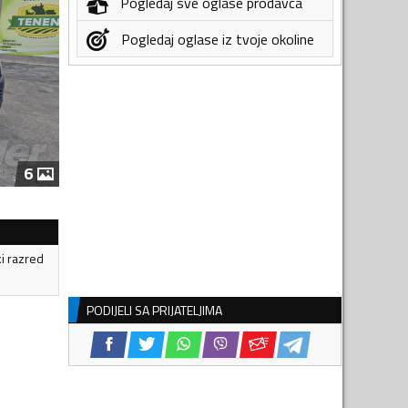
Pogledaj sve oglase prodavca
Pogledaj oglase iz tvoje okoline
6
ki razred
PODIJELI SA PRIJATELJIMA