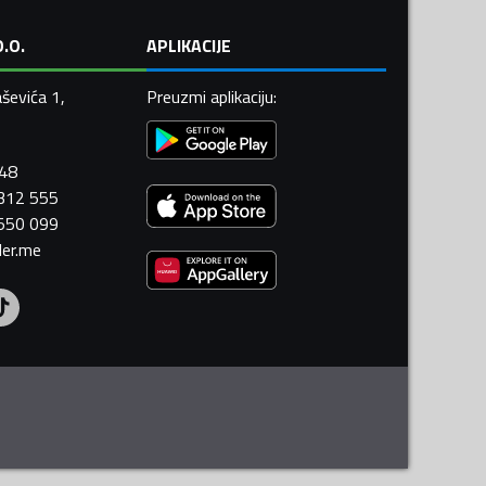
.O.
APLIKACIJE
ševića 1,
Preuzmi aplikaciju
:
448
 312 555
 550 099
ler.me