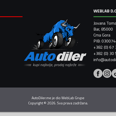
WEBLAB D.O
Jovana Toma
Bar, 85000
Crna Gora
PIB: 03007
+382 (0) 67
+382 (0) 30
info@autodi
AutoDiler.me je dio
WebLab Grupe
Copyright
©
2026. Sva prava zadržana.