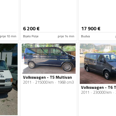
6 200
€
17 900
€
prije 10 min
Bijelo Polje
prije 14 min
Budva
Volkswagen - T5 Multivan
2011
215000 km
1968 cm3
2011
230000 km