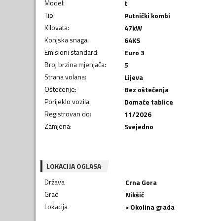
Model
:
t
Tip
:
Putnički kombi
Kilovata
:
47
kW
Konjska snaga
:
64
KS
Emisioni standard
:
Euro 3
Broj brzina mjenjača
:
5
Strana volana
:
Lijeva
Oštećenje
:
Bez oštećenja
Porijeklo vozila
:
Domaće tablice
Registrovan do
:
11/2026
Zamjena
:
Svejedno
LOKACIJA OGLASA
Država
Crna Gora
Grad
Nikšić
Lokacija
> Okolina grada