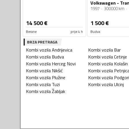
Volkswagen - Tra
1997
300000 km
14 500
€
1 500
€
Berane
prije 4 h
Budva
BRZA PRETRAGA
Kombi vozila
Andrijevica
Kombi vozila
Bar
Kombi vozila
Budva
Kombi vozila
Cetinje
Kombi vozila
Herceg Novi
Kombi vozila
Kolašin
Kombi vozila
Nikšić
Kombi vozila
Petnjic
Kombi vozila
Plužine
Kombi vozila
Podgor
Kombi vozila
Tuzi
Kombi vozila
Ulcinj
Kombi vozila
Žabljak