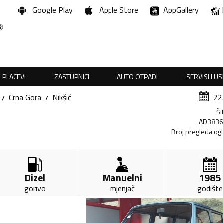
Google Play
Apple Store
AppGallery
 PLACEVI
ZASTUPNICI
AUTO OTPADI
SERVISI I U
Crna Gora
Nikšić
22
Ši
AD383
Broj pregleda og
Dizel
Manuelni
1985
gorivo
mjenjač
godište