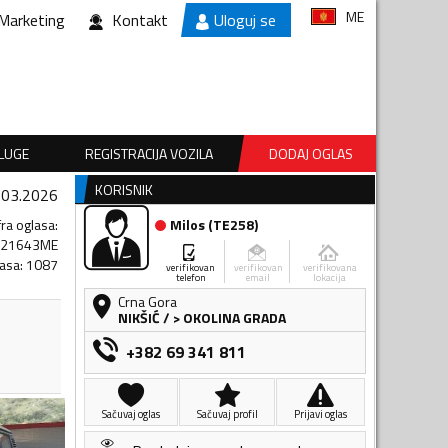
ME
Marketing
Kontakt
Uloguj se
SLUGE
REGISTRACIJA VOZILA
DODAJ OGLAS
KORISNIK
.03.2026
fra oglasa
:
Milos
(
TE258
)
621643ME
lasa
:
1087
verifikovan
verifikovan
verifikovana
telefon
email
lokacija
Crna Gora
NIKŠIĆ
/
> OKOLINA GRADA
+382 69 341 811
Sačuvaj oglas
Sačuvaj profil
Prijavi oglas