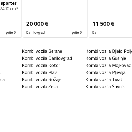
nsporter
2400 cm3
20 000
€
11 500
€
prije 6 h
Danilovgrad
prije 6 h
Bar
Kombi vozila
Berane
Kombi vozila
Bijelo Polj
Kombi vozila
Danilovgrad
Kombi vozila
Gusinje
Kombi vozila
Kotor
Kombi vozila
Mojkovac
a
Kombi vozila
Plav
Kombi vozila
Pljevlja
ica
Kombi vozila
Rožaje
Kombi vozila
Tivat
Kombi vozila
Zeta
Kombi vozila
Šavnik