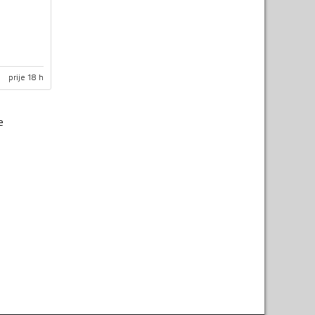
prije 18 h
e