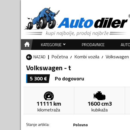
KATEGORIJE
PRODAVNICE
AUTO
Početna
Kombi vozila
Volkswagen
NAZAD
Volkswagen - t
5 300
€
Po dogovoru
11111
km
1600
cm3
kilometraža
kubikaža
Stanje artikla
:
Polovno