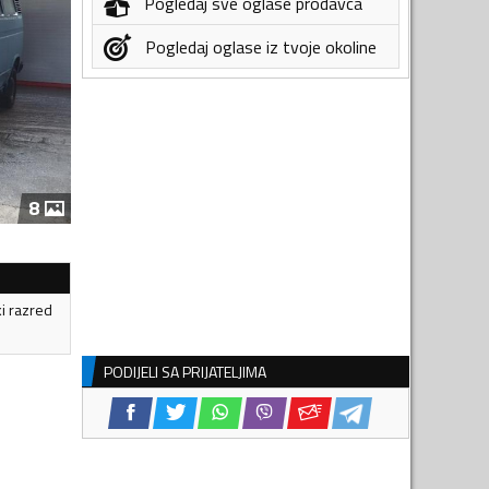
Pogledaj sve oglase prodavca
Pogledaj oglase iz tvoje okoline
8
ki razred
PODIJELI SA PRIJATELJIMA