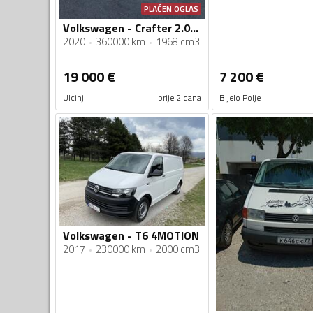
PLAĆEN OGLAS
Volkswagen - Crafter 2.0 TDI 177 ks
2020
360000 km
1968 cm3
19 000
€
7 200
€
Ulcinj
prije 2 dana
Bijelo Polje
Volkswagen - T6 4MOTION
2017
230000 km
2000 cm3