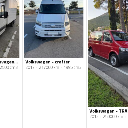
Volkswagen - Wolsvagen-KRAFTER
Volkswagen - crafter
2500 cm3
2017
217000 km
1995 cm3
2012
250000 km