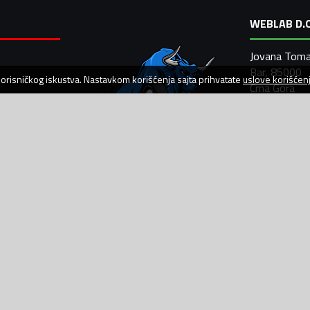
WEBLAB D.O
Jovana Toma
Bar, 85000
 korisničkog iskustva. Nastavkom korišćenja sajta prihvatate
uslove korišćen
Crna Gora
PIB: 03007
+382 (0) 67
+382 (0) 30
info@autodi
AutoDiler.me je dio
WebLab Grupe
Copyright
©
2026. Sva prava zadržana.