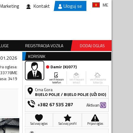
ME
Marketing
Kontakt
Uloguj se
SLUGE
REGISTRACIJA VOZILA
DODAJ OGLAS
KORISNIK
.01.2026
fra oglasa
:
Damir
(
KJ077
)
833778ME
lasa
:
3419
verifikovan
verifikovan
verifikovana
telefon
email
lokacija
Crna Gora
BIJELO POLJE
/
BIJELO POLJE (UŽI DIO)
+382 67 535 287
Aktivan
Sačuvaj oglas
Sačuvaj profil
Prijavi oglas