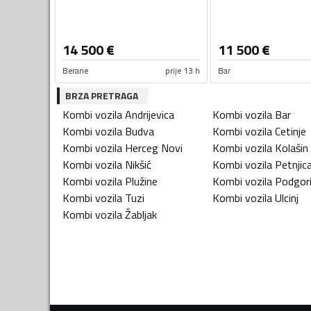
14 500
€
11 500
€
Berane
prije 13 h
Bar
BRZA PRETRAGA
Kombi vozila
Andrijevica
Kombi vozila
Bar
Kombi vozila
Budva
Kombi vozila
Cetinje
Kombi vozila
Herceg Novi
Kombi vozila
Kolašin
Kombi vozila
Nikšić
Kombi vozila
Petnjic
Kombi vozila
Plužine
Kombi vozila
Podgor
Kombi vozila
Tuzi
Kombi vozila
Ulcinj
Kombi vozila
Žabljak