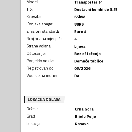
Model
:
Transporter t4
Tip
:
Dostavni kombi do 3.5t
Kilovata
:
65
kW
Konjska snaga
:
88
KS
Emisioni standard
:
Euro 4
Broj brzina mjenjača
:
4
Strana volana
:
Lijeva
Oštećenje
:
Bez oštećenja
Porijeklo vozila
:
Domaće tablice
Registrovan do
:
05/2026
Vodi se na mene
:
Da
LOKACIJA OGLASA
Država
Crna Gora
Grad
Bijelo Polje
Lokacija
Rasovo