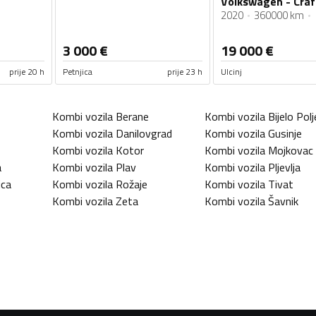
2020
360000 km
3 000
€
19 000
€
prije 20 h
Petnjica
prije 23 h
Ulcinj
Kombi vozila
Berane
Kombi vozila
Bijelo Polj
Kombi vozila
Danilovgrad
Kombi vozila
Gusinje
Kombi vozila
Kotor
Kombi vozila
Mojkovac
a
Kombi vozila
Plav
Kombi vozila
Pljevlja
ica
Kombi vozila
Rožaje
Kombi vozila
Tivat
Kombi vozila
Zeta
Kombi vozila
Šavnik