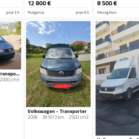
12 800
€
8 500
€
prije 3 h
Podgorica
prije 6 h
Herceg Novi
Volkswagen - T6 Transporter
2000 cm3
Volkswagen - Transporter
2008
381613 km
2500 cm3