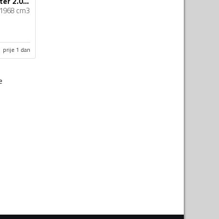
Volkswagen - Crafter 2.0 TDI 177 ks
1968 cm3
prije 1 dan
e