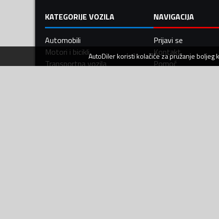
KATEGORIJE VOZILA
NAVIGACIJA
Automobili
Prijavi se
Motori i bicikli
Kontakt
AutoDiler
koristi kolačiće za pružanje boljeg
Transportna vozila
Pomoć
Poljoprivredna vozila
Uslovi korišćenja
Radne mašine
Politika privatnosti
Nautika
Prava potrošača
Servis i usluge
Sigurna trgovina
Djelovi i oprema