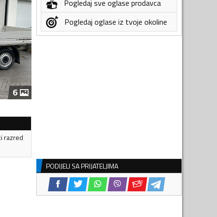
Pogledaj sve oglase prodavca
Pogledaj oglase iz tvoje okoline
6
ki razred
PODIJELI SA PRIJATELJIMA