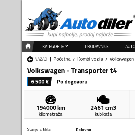
KATEGORIJE
PRODAVNICE
AUTO
Početna
Kombi vozila
Volkswagen
NAZAD
Volkswagen - Transporter t4
6 500
€
Po dogovoru
194000
km
2461
cm3
kilometraža
kubikaža
Stanje artikla
:
Polovno