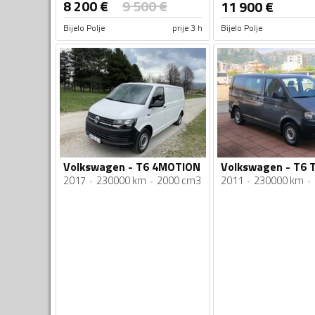
8 200
€
9 500
€
11 900
€
Bijelo Polje
prije 3 h
Bijelo Polje
Volkswagen - T6 4MOTION
2017
230000 km
2000 cm3
2011
230000 km