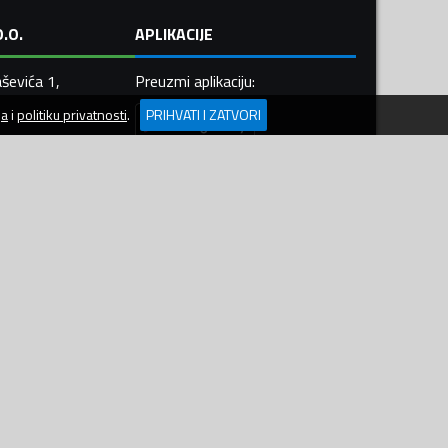
.O.
APLIKACIJE
ševića 1,
Preuzmi aplikaciju
:
ja
i
politiku privatnosti
.
PRIHVATI I ZATVORI
448
 312 555
 550 099
ler.me