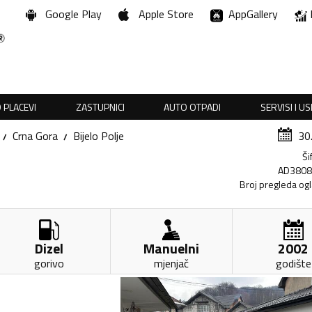
Google Play
Apple Store
AppGallery
 PLACEVI
ZASTUPNICI
AUTO OTPADI
SERVISI I U
Crna Gora
Bijelo Polje
30
Ši
AD380
Broj pregleda og
Dizel
Manuelni
2002
gorivo
mjenjač
godište