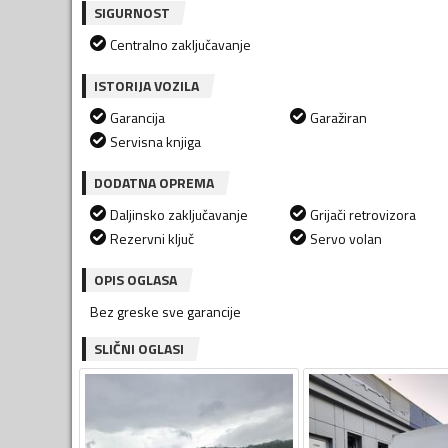
SIGURNOST
Centralno zaključavanje
ISTORIJA VOZILA
Garancija
Garažiran
Servisna knjiga
DODATNA OPREMA
Daljinsko zaključavanje
Grijači retrovizora
Rezervni ključ
Servo volan
OPIS OGLASA
Bez greske sve garancije
SLIČNI OGLASI