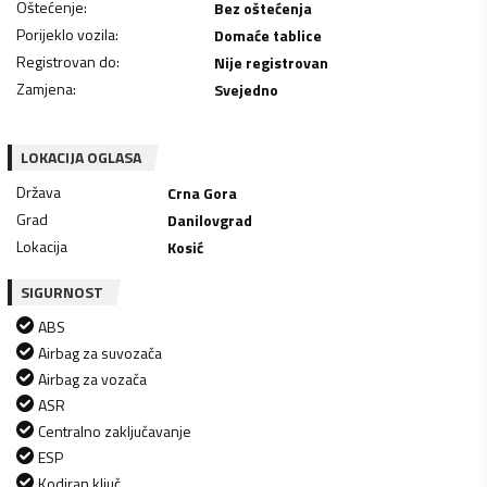
Oštećenje
:
Bez oštećenja
Porijeklo vozila
:
Domaće tablice
Registrovan do
:
Nije registrovan
Zamjena
:
Svejedno
LOKACIJA OGLASA
Država
Crna Gora
Grad
Danilovgrad
Lokacija
Kosić
SIGURNOST
ABS
Airbag za suvozača
Airbag za vozača
ASR
Centralno zaključavanje
ESP
Kodiran ključ