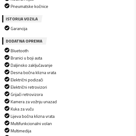
Pneumatske kočnice
ISTORIJA VOZILA
Garancija
DODATNA OPREMA
Bluetooth
Branici u boji auta
Daljinsko zaključavanje
Desna bočna klizna vrata
Električni podizači
Električni retrovizori
Grijači retrovizora
Kamera za vožnju unazad
Kuka za vuču
Lijeva bočna klizna vrata
Multifunkcionalni volan
Multimedija