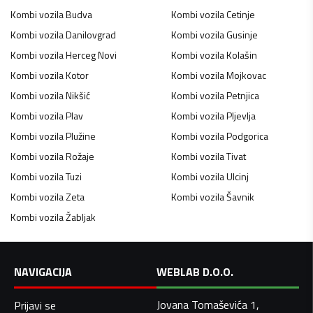
Kombi vozila
Budva
Kombi vozila
Cetinje
Kombi vozila
Danilovgrad
Kombi vozila
Gusinje
Kombi vozila
Herceg Novi
Kombi vozila
Kolašin
Kombi vozila
Kotor
Kombi vozila
Mojkovac
Kombi vozila
Nikšić
Kombi vozila
Petnjica
Kombi vozila
Plav
Kombi vozila
Pljevlja
Kombi vozila
Plužine
Kombi vozila
Podgorica
Kombi vozila
Rožaje
Kombi vozila
Tivat
Kombi vozila
Tuzi
Kombi vozila
Ulcinj
Kombi vozila
Zeta
Kombi vozila
Šavnik
Kombi vozila
Žabljak
NAVIGACIJA
WEBLAB D.O.O.
Jovana Tomaševića 1,
Prijavi se