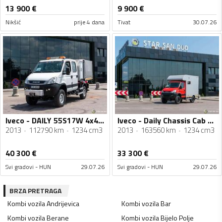
13 900
€
9 900
€
Nikšić
prije 4 dana
Tivat
30.07.26
Iveco - DAILY 55S17W 4x4 / DOKA dupla kabina / Camper / Cerada / Kamion do 3,5 t / STR-0723
Iveco - Daily Chassis Cab 3,5T / šasija sa kabinom / 3,5 t / 6x6 / kamper / kamion šasija / STR-0708
2013
112790 km
1234 cm3
2013
163560 km
1234 cm3
40 300
€
33 300
€
Svi gradovi - HUN
29.07.26
Svi gradovi - HUN
29.07.26
BRZA PRETRAGA
Kombi vozila
Andrijevica
Kombi vozila
Bar
Kombi vozila
Berane
Kombi vozila
Bijelo Polje