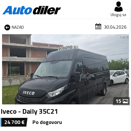
Uloguj se
30.04.2026
NAZAD
1 od 15
15
Iveco - Daily 35C21
24 700
€
Po dogovoru