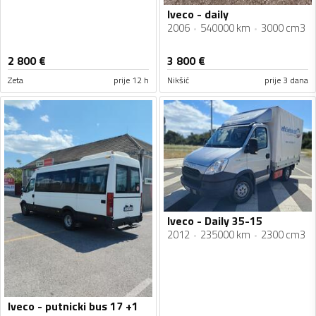
Iveco - daily
2006
540000 km
3000 cm3
2 800
€
3 800
€
Zeta
prije 12 h
Nikšić
prije 3 dana
Iveco - Daily 35-15
2012
235000 km
2300 cm3
Iveco - putnicki bus 17 +1