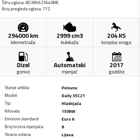
Šifra oglasa
:
AD385623640ME
Broj pregleda oglasa
:
772
294000
km
2999
cm3
204
KS
kilometraža
kubikaža
konjska snaga
Dizel
Automatski
2017
gorivo
mjenjač
godište
Stanje artikla
:
Polovno
Model
:
Daily 35C21
Tip
:
Hladnjača
Kilovata
:
150
kW
Emisioni standard
:
Euro 6
Broj brzina mjenjača
:
8
Strana volana
:
Lijeva