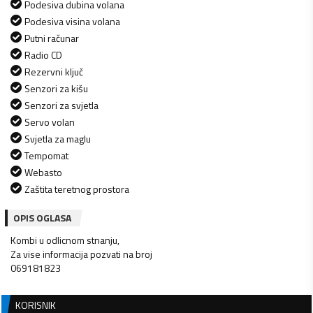
Podesiva dubina volana
Podesiva visina volana
Putni računar
Radio CD
Rezervni ključ
Senzori za kišu
Senzori za svjetla
Servo volan
Svjetla za maglu
Tempomat
Webasto
Zaštita teretnog prostora
OPIS OGLASA
Kombi u odlicnom stnanju,
Za vise informacija pozvati na broj
069181823
KORISNIK