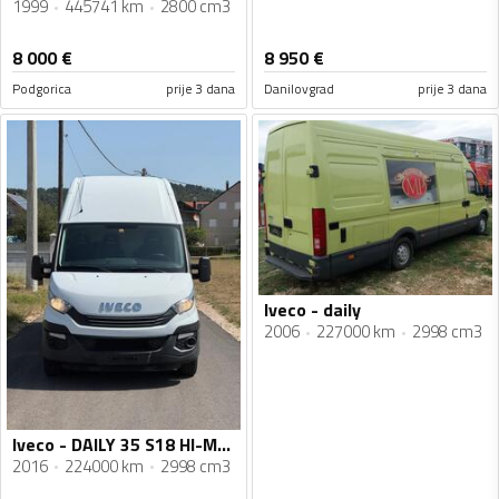
1999
445741 km
2800 cm3
8 000
€
8 950
€
Podgorica
prije 3 dana
Danilovgrad
prije 3 dana
Iveco - daily
2006
227000 km
2998 cm3
Iveco - DAILY 35 S18 HI-MATIC
2016
224000 km
2998 cm3