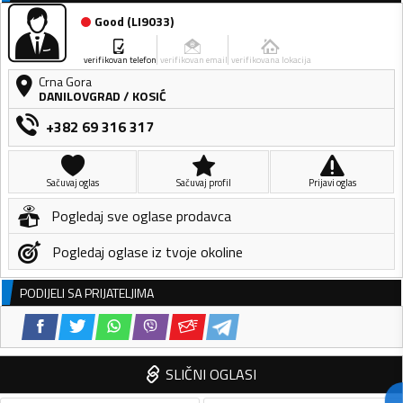
Good
(
LI9033
)
verifikovan telefon
verifikovan email
verifikovana lokacija
Crna Gora
DANILOVGRAD
/
KOSIĆ
+382 69 316 317
Sačuvaj oglas
Sačuvaj profil
Prijavi oglas
Pogledaj sve oglase prodavca
Pogledaj oglase iz tvoje okoline
PODIJELI SA PRIJATELJIMA
SLIČNI OGLASI