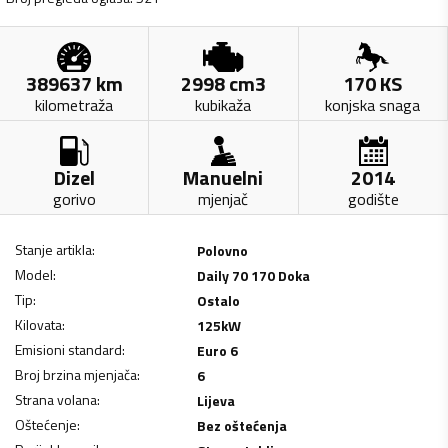
389637
km
2998
cm3
170
KS
kilometraža
kubikaža
konjska snaga
Dizel
Manuelni
2014
gorivo
mjenjač
godište
Stanje artikla
:
Polovno
Model
:
Daily 70 170 Doka
Tip
:
Ostalo
Kilovata
:
125
kW
Emisioni standard
:
Euro 6
Broj brzina mjenjača
:
6
Strana volana
:
Lijeva
Oštećenje
:
Bez oštećenja