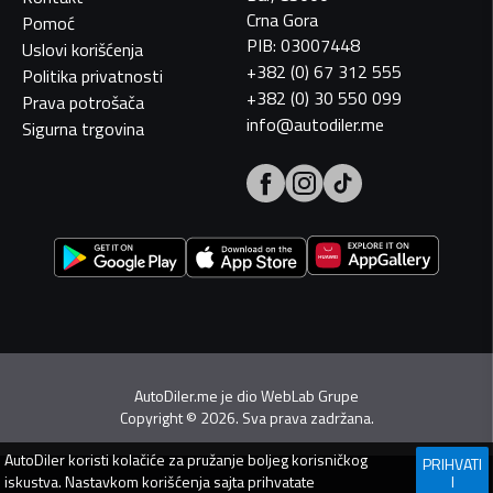
Crna Gora
Pomoć
PIB: 03007448
Uslovi korišćenja
+382 (0) 67 312 555
Politika privatnosti
+382 (0) 30 550 099
Prava potrošača
info@autodiler.me
Sigurna trgovina
AutoDiler.me je dio
WebLab Grupe
Copyright
©
2026. Sva prava zadržana.
AutoDiler
koristi kolačiće za pružanje boljeg korisničkog
PRIHVATI
iskustva. Nastavkom korišćenja sajta prihvatate
I