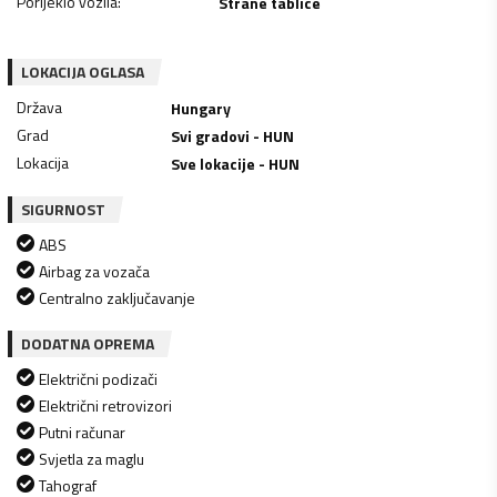
Porijeklo vozila
:
Strane tablice
LOKACIJA OGLASA
Država
Hungary
Grad
Svi gradovi - HUN
Lokacija
Sve lokacije - HUN
SIGURNOST
ABS
Airbag za vozača
Centralno zaključavanje
DODATNA OPREMA
Električni podizači
Električni retrovizori
Putni računar
Svjetla za maglu
Tahograf