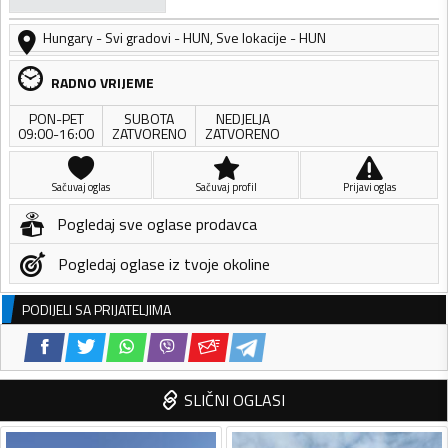
Hungary
-
Svi gradovi - HUN
,
Sve lokacije - HUN
RADNO VRIJEME
PON-PET
SUBOTA
NEDJELJA
09:00-16:00
ZATVORENO
ZATVORENO
Sačuvaj oglas
Sačuvaj profil
Prijavi oglas
Pogledaj sve oglase prodavca
Pogledaj oglase iz tvoje okoline
PODIJELI SA PRIJATELJIMA
SLIČNI OGLASI