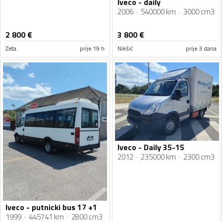
Iveco - daily
2006
540000 km
3000 cm3
2 800
€
3 800
€
Zeta
prije 19 h
Nikšić
prije 3 dana
Iveco - Daily 35-15
2012
235000 km
2300 cm3
Iveco - putnicki bus 17 +1
1999
445741 km
2800 cm3