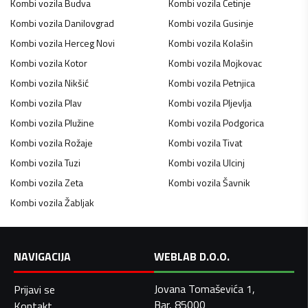
Kombi vozila
Budva
Kombi vozila
Cetinje
Kombi vozila
Danilovgrad
Kombi vozila
Gusinje
Kombi vozila
Herceg Novi
Kombi vozila
Kolašin
Kombi vozila
Kotor
Kombi vozila
Mojkovac
Kombi vozila
Nikšić
Kombi vozila
Petnjica
Kombi vozila
Plav
Kombi vozila
Pljevlja
Kombi vozila
Plužine
Kombi vozila
Podgorica
Kombi vozila
Rožaje
Kombi vozila
Tivat
Kombi vozila
Tuzi
Kombi vozila
Ulcinj
Kombi vozila
Zeta
Kombi vozila
Šavnik
Kombi vozila
Žabljak
NAVIGACIJA
WEBLAB D.O.O.
Jovana Tomaševića 1,
Prijavi se
Bar, 85000
Kontakt