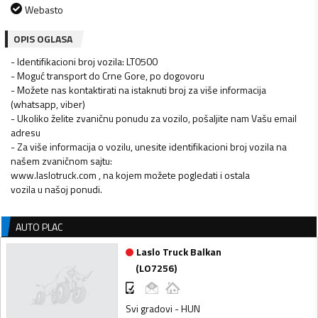
Webasto
OPIS OGLASA
- Identifikacioni broj vozila: LT0500
- Moguć transport do Crne Gore, po dogovoru
- Možete nas kontaktirati na istaknuti broj za više informacija
(whatsapp, viber)
- Ukoliko želite zvaničnu ponudu za vozilo, pošaljite nam Vašu email
adresu
- Za više informacija o vozilu, unesite identifikacioni broj vozila na
našem zvaničnom sajtu:
www.laslotruck.com , na kojem možete pogledati i ostala
vozila u našoj ponudi.
AUTO PLAC
Laslo Truck Balkan
(
LO7256
)
Svi gradovi - HUN