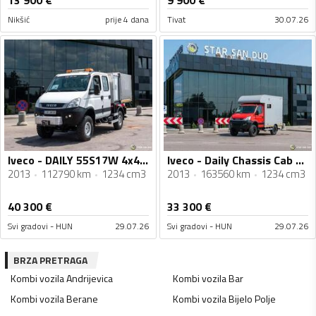
13 900
€
9 900
€
Nikšić
prije 4 dana
Tivat
30.07.26
Iveco - DAILY 55S17W 4x4 / DOKA dupla kabina / Camper / Cerada / Kamion do 3,5 t / STR-0723
Iveco - Daily Chassis Cab 3,5T / šasija sa kabinom / 3,5 t / 6x6 / kamper / kamion šasija / STR-0708
2013
112790 km
1234 cm3
2013
163560 km
1234 cm3
40 300
€
33 300
€
Svi gradovi - HUN
29.07.26
Svi gradovi - HUN
29.07.26
BRZA PRETRAGA
Kombi vozila
Andrijevica
Kombi vozila
Bar
Kombi vozila
Berane
Kombi vozila
Bijelo Polje