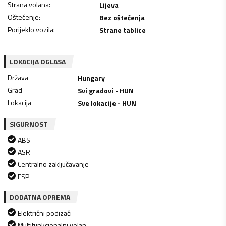
Strana volana
:
Lijeva
Oštećenje
:
Bez oštećenja
Porijeklo vozila
:
Strane tablice
LOKACIJA OGLASA
Država
Hungary
Grad
Svi gradovi - HUN
Lokacija
Sve lokacije - HUN
SIGURNOST
ABS
ASR
Centralno zaključavanje
ESP
DODATNA OPREMA
Električni podizači
Multifunkcionalni volan