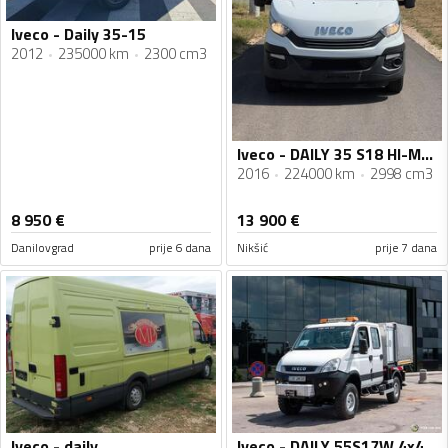
Iveco - Daily 35-15
2012
235000 km
2300 cm3
Iveco - DAILY 35 S18 HI-MATIC
2016
224000 km
2998 cm3
8 950
€
13 900
€
Danilovgrad
prije 6 dana
Nikšić
prije 7 dana
Iveco - daily
Iveco - DAILY 55S17W 4x4 / DOKA dupla kabina / Camper / Cerada / Kamion do 3,5 t / STR-0723