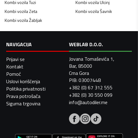
Kombi vozila
Tuzi
Kombi vozila
Ulcinj
Kombi vozila
Zeta
Kombi vozila
Šavnik
Kombi vozila
Žabljak
NAVIGACIJA
WEBLAB D.O.O.
Jovana Tomaševića 1,
Prijavi se
Bar, 85000
Kontakt
Crna Gora
Pomoć
PIB: 03007448
Uslovi korišćenja
+382 (0) 67 312 555
Politika privatnosti
+382 (0) 30 550 099
Prava potrošača
info@autodiler.me
Sigurna trgovina