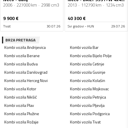
2006
227000 km
2998 cm3
2013
112790 km
1234 cm3
9 900
€
40 300
€
Tivat
30.07.26
Svi gradovi - HUN
29.07.26
BRZA PRETRAGA
Kombi vozila
Andrijevica
Kombi vozila
Bar
Kombi vozila
Berane
Kombi vozila
Bijelo Polje
Kombi vozila
Budva
Kombi vozila
Cetinje
Kombi vozila
Danilovgrad
Kombi vozila
Gusinje
Kombi vozila
Herceg Novi
Kombi vozila
Kolašin
Kombi vozila
Kotor
Kombi vozila
Mojkovac
Kombi vozila
Nikšić
Kombi vozila
Petnjica
Kombi vozila
Plav
Kombi vozila
Pljevlja
Kombi vozila
Plužine
Kombi vozila
Podgorica
Kombi vozila
Rožaje
Kombi vozila
Tivat