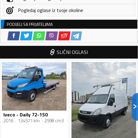
Pogledaj oglase iz tvoje okoline
PODIJELI SA PRIJATELJIMA
SLIČNI OGLASI
Iveco - Daily 72-150
2016
134571 km
2998 cm3