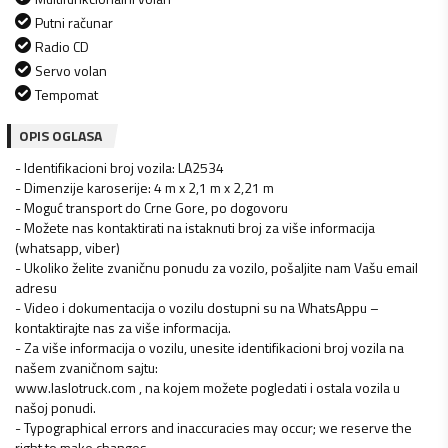
Putni računar
Radio CD
Servo volan
Tempomat
OPIS OGLASA
- Identifikacioni broj vozila: LA2534
- Dimenzije karoserije: 4 m x 2,1 m x 2,21 m
- Moguć transport do Crne Gore, po dogovoru
- Možete nas kontaktirati na istaknuti broj za više informacija
(whatsapp, viber)
- Ukoliko želite zvaničnu ponudu za vozilo, pošaljite nam Vašu email
adresu
- Video i dokumentacija o vozilu dostupni su na WhatsAppu –
kontaktirajte nas za više informacija.
- Za više informacija o vozilu, unesite identifikacioni broj vozila na
našem zvaničnom sajtu:
www.laslotruck.com , na kojem možete pogledati i ostala vozila u
našoj ponudi.
- Typographical errors and inaccuracies may occur; we reserve the
right to make changes.