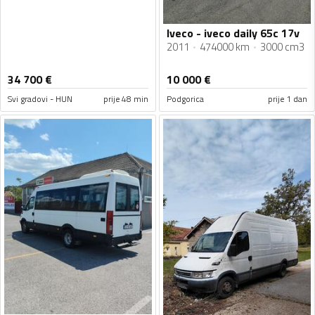
Iveco - iveco daily 65c 17v
2011
474000 km
3000 cm3
34 700
€
10 000
€
Svi gradovi - HUN
prije 48 min
Podgorica
prije 1 dan