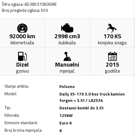
Šifra oglasa
:
AD385370836ME
Broj pregleda oglasa
:
655
92000
km
2998
cm3
170
KS
kilometraža
kubikaža
konjska snaga
Dizel
Manuelni
2015
gorivo
mjenjač
godište
Stanje artikla
:
Polovno
Model
:
Daily 35-170 3.0 box truck kamion
furgon < 3.5t / LA2534
Tip
:
Dostavni kombi do 3.5t
Kilovata
:
125
kW
Emisioni standard
:
Euro 6
Broj brzina mjenjača
:
6