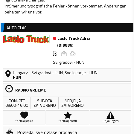
Irrtümer und typografische Fehler können vorkommen, Änderungen
AUTO PLAC
Laslo Truck Adria
(
DI9886
)
Svi gradovi - HUN
Hungary
-
Svi gradovi - HUN
,
Sve lokacije - HUN
HUN
RADNO VRIJEME
PON-PET
SUBOTA
NEDJELJA
09:00-16:00
ZATVORENO
ZATVORENO
Sačuvaj oglas
Sačuvaj profil
Prijavi oglas
Pogledaj sve oglase prodavca