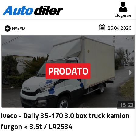
Uloguj se
25.04.2026
NAZAD
1 od 15
15
Iveco - Daily 35-170 3.0 box truck kamion
furgon < 3.5t / LA2534