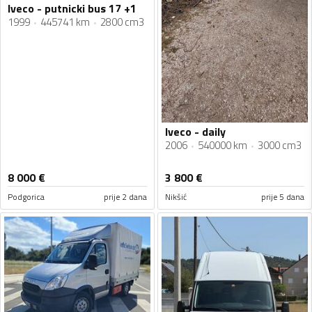
Iveco - putnicki bus 17 +1
1999
445741 km
2800 cm3
Iveco - daily
2006
540000 km
3000 cm3
8 000
€
3 800
€
Podgorica
prije 2 dana
Nikšić
prije 5 dana