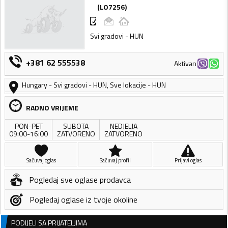
(
LO7256
)
Svi gradovi - HUN
+381 62 555538
Aktivan
Hungary
-
Svi gradovi - HUN
,
Sve lokacije - HUN
RADNO VRIJEME
PON-PET
SUBOTA
NEDJELJA
09:00-16:00
ZATVORENO
ZATVORENO
Sačuvaj oglas
Sačuvaj profil
Prijavi oglas
Pogledaj sve oglase prodavca
Pogledaj oglase iz tvoje okoline
PODIJELI SA PRIJATELJIMA