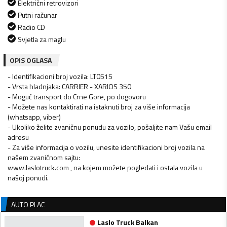
Električni retrovizori
Putni računar
Radio CD
Svjetla za maglu
OPIS OGLASA
- Identifikacioni broj vozila: LT0515
- Vrsta hladnjaka: CARRIER - XARIOS 350
- Moguć transport do Crne Gore, po dogovoru
- Možete nas kontaktirati na istaknuti broj za više informacija
(whatsapp, viber)
- Ukoliko želite zvaničnu ponudu za vozilo, pošaljite nam Vašu email
adresu
- Za više informacija o vozilu, unesite identifikacioni broj vozila na
našem zvaničnom sajtu:
www.laslotruck.com , na kojem možete pogledati i ostala vozila u
našoj ponudi.
AUTO PLAC
Laslo Truck Balkan