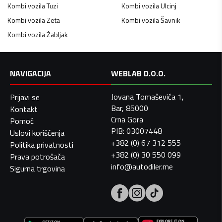
Kombi vozila
Tuzi
Kombi vozila
Ulcinj
Kombi vozila
Zeta
Kombi vozila
Šavnik
Kombi vozila
Žabljak
NAVIGACIJA
WEBLAB D.O.O.
Jovana Tomaševića 1,
Prijavi se
Bar, 85000
Kontakt
Crna Gora
Pomoć
PIB: 03007448
Uslovi korišćenja
+382 (0) 67 312 555
Politika privatnosti
+382 (0) 30 550 099
Prava potrošača
info@autodiler.me
Sigurna trgovina