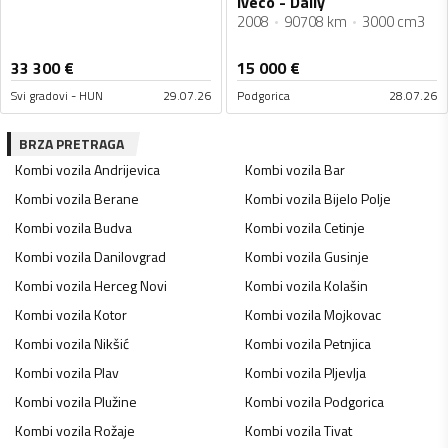
Iveco - Daily
2008
90708 km
3000 cm3
33 300
€
15 000
€
Svi gradovi - HUN
29.07.26
Podgorica
28.07.26
BRZA PRETRAGA
Kombi vozila
Andrijevica
Kombi vozila
Bar
Kombi vozila
Berane
Kombi vozila
Bijelo Polje
Kombi vozila
Budva
Kombi vozila
Cetinje
Kombi vozila
Danilovgrad
Kombi vozila
Gusinje
Kombi vozila
Herceg Novi
Kombi vozila
Kolašin
Kombi vozila
Kotor
Kombi vozila
Mojkovac
Kombi vozila
Nikšić
Kombi vozila
Petnjica
Kombi vozila
Plav
Kombi vozila
Pljevlja
Kombi vozila
Plužine
Kombi vozila
Podgorica
Kombi vozila
Rožaje
Kombi vozila
Tivat