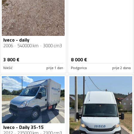
Iveco - daily
2006
540000 km
3000 cm3
3 800
€
8 000
€
Nikšić
prije 1 dan
Podgorica
prije 2 dana
Iveco - Daily 35-15
2012
235000 km
2300 cm3