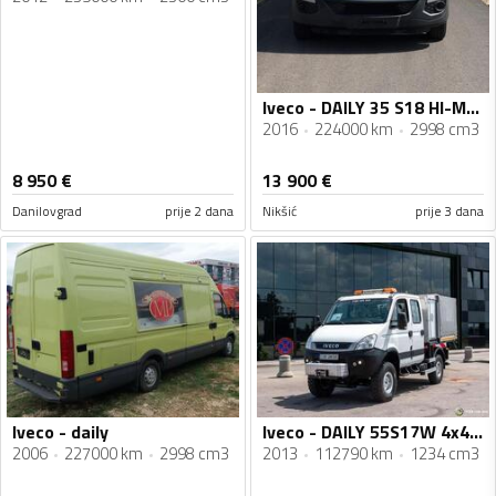
Iveco - DAILY 35 S18 HI-MATIC
2016
224000 km
2998 cm3
8 950
€
13 900
€
Danilovgrad
prije 2 dana
Nikšić
prije 3 dana
Iveco - daily
Iveco - DAILY 55S17W 4x4 / DOKA dupla kabina / Camper / Cerada / Kamion do 3,5 t / STR-0723
2006
227000 km
2998 cm3
2013
112790 km
1234 cm3