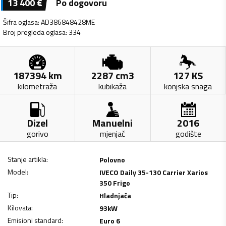
13 400
€
Po dogovoru
Šifra oglasa
:
AD386848428ME
Broj pregleda oglasa
:
334
187394
km
2287
cm3
127
KS
kilometraža
kubikaža
konjska snaga
Dizel
Manuelni
2016
gorivo
mjenjač
godište
Stanje artikla
:
Polovno
Model
:
IVECO Daily 35-130 Carrier Xarios
350 Frigo
Tip
:
Hladnjača
Kilovata
:
93
kW
Emisioni standard
:
Euro 6