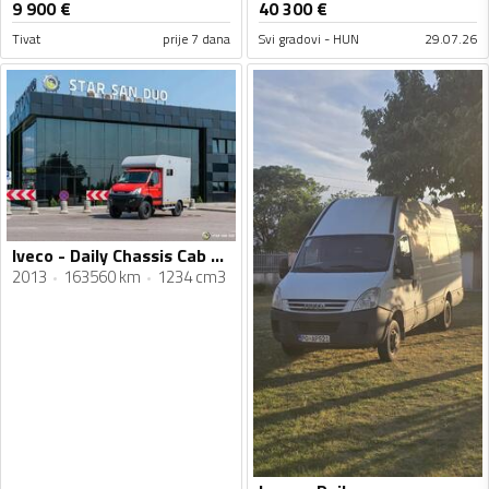
9 900
€
40 300
€
Tivat
prije 7 dana
Svi gradovi - HUN
29.07.26
Iveco - Daily Chassis Cab 3,5T / šasija sa kabinom / 3,5 t / 6x6 / kamper / kamion šasija / STR-0708
2013
163560 km
1234 cm3