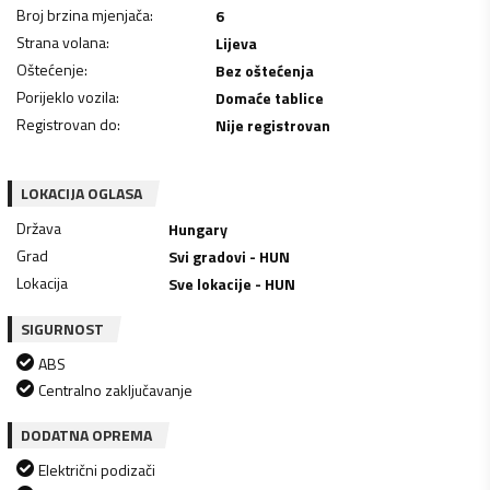
Broj brzina mjenjača
:
6
Strana volana
:
Lijeva
Oštećenje
:
Bez oštećenja
Porijeklo vozila
:
Domaće tablice
Registrovan do
:
Nije registrovan
LOKACIJA OGLASA
Država
Hungary
Grad
Svi gradovi - HUN
Lokacija
Sve lokacije - HUN
SIGURNOST
ABS
Centralno zaključavanje
DODATNA OPREMA
Električni podizači