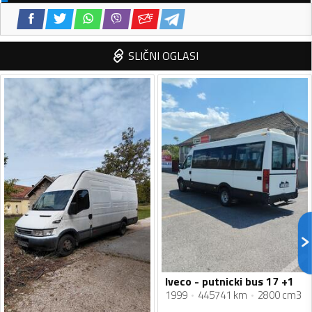
SLIČNI OGLASI
Iveco - putnicki bus 17 +1
1999
445741 km
2800 cm3