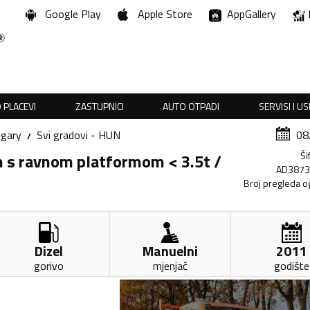
Google Play
Apple Store
AppGallery
 PLACEVI
ZASTUPNICI
AUTO OTPADI
SERVISI I U
gary
Svi gradovi - HUN
08
Ši
n s ravnom platformom < 3.5t /
AD387
Broj pregleda o
Dizel
Manuelni
2011
gorivo
mjenjač
godište