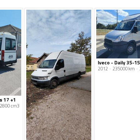
Iveco - Daily 35-15
2012
235000 km
us 17 +1
2800 cm3