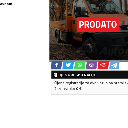
 ravnom
CIJENA REGISTRACIJE
Cijena registracije za ovo vozilo na premijs
7 iznosi oko
0
€