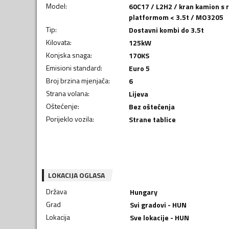
Model
:
60C17 / L2H2 / kran kamion s
platformom < 3.5t / MO3205
Tip
:
Dostavni kombi do 3.5t
Kilovata
:
125
kW
Konjska snaga
:
170
KS
Emisioni standard
:
Euro 5
Broj brzina mjenjača
:
6
Strana volana
:
Lijeva
Oštećenje
:
Bez oštećenja
Porijeklo vozila
:
Strane tablice
LOKACIJA OGLASA
Država
Hungary
Grad
Svi gradovi - HUN
Lokacija
Sve lokacije - HUN