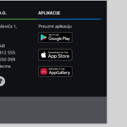
.O.
APLIKACIJE
ševića 1,
Preuzmi aplikaciju
:
448
 312 555
 550 099
ler.me