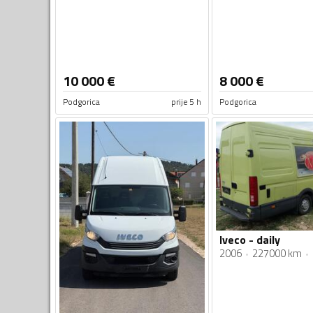
10 000
€
8 000
€
Podgorica
prije 5 h
Podgorica
Iveco - daily
2006
227000 km