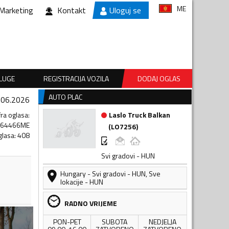
ME
Marketing
Kontakt
Uloguj se
SLUGE
REGISTRACIJA VOZILA
DODAJ OGLAS
AUTO PLAC
.06.2026
fra oglasa
:
Laslo Truck Balkan
364466ME
(
LO7256
)
glasa
:
408
Svi gradovi - HUN
Hungary
-
Svi gradovi - HUN
,
Sve
lokacije - HUN
RADNO VRIJEME
PON-PET
SUBOTA
NEDJELJA