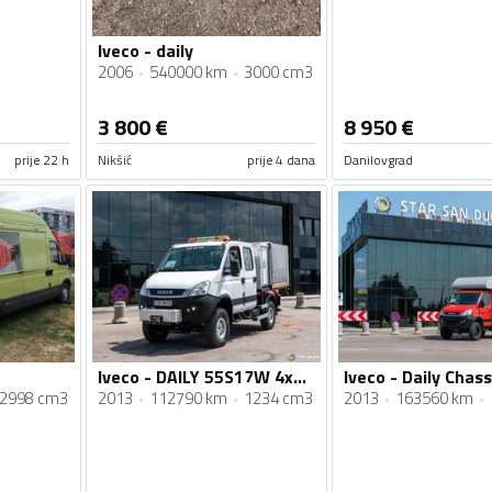
Iveco - daily
2006
540000 km
3000 cm3
3 800
€
8 950
€
prije 22 h
Nikšić
prije 4 dana
Danilovgrad
Iveco - DAILY 55S17W 4x4 / DOKA dupla kabina / Camper / Cerada / Kamion do 3,5 t / STR-0723
2998 cm3
2013
112790 km
1234 cm3
2013
163560 km