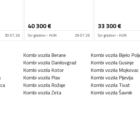
40 300
€
33 300
€
30.07.26
Svi gradovi - HUN
29.07.26
Svi gradovi - HUN
Kombi vozila
Berane
Kombi vozila
Bijelo Polj
Kombi vozila
Danilovgrad
Kombi vozila
Gusinje
Kombi vozila
Kotor
Kombi vozila
Mojkovac
a
Kombi vozila
Plav
Kombi vozila
Pljevlja
ica
Kombi vozila
Rožaje
Kombi vozila
Tivat
Kombi vozila
Zeta
Kombi vozila
Šavnik