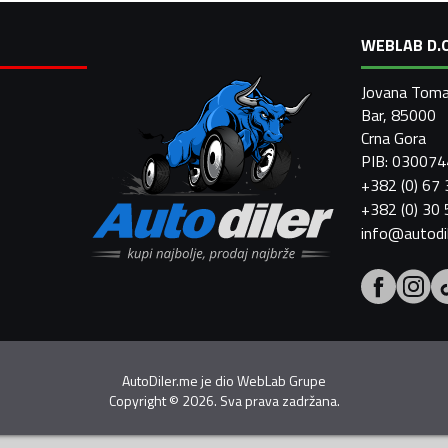
WEBLAB D.O
Jovana Toma
Bar, 85000
Crna Gora
PIB: 03007
+382 (0) 67
+382 (0) 30
info@autodi
AutoDiler.me je dio
WebLab Grupe
Copyright
©
2026. Sva prava zadržana.