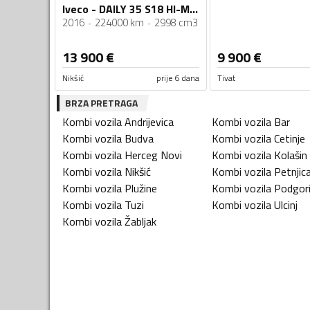
Iveco - DAILY 35 S18 HI-MATIC
2016
224000 km
2998 cm3
13 900
€
9 900
€
Nikšić
prije 6 dana
Tivat
BRZA PRETRAGA
Kombi vozila
Andrijevica
Kombi vozila
Bar
Kombi vozila
Budva
Kombi vozila
Cetinje
Kombi vozila
Herceg Novi
Kombi vozila
Kolašin
Kombi vozila
Nikšić
Kombi vozila
Petnjic
Kombi vozila
Plužine
Kombi vozila
Podgor
Kombi vozila
Tuzi
Kombi vozila
Ulcinj
Kombi vozila
Žabljak