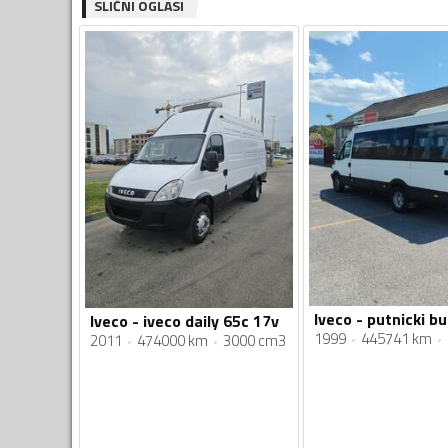
SLIČNI OGLASI
Iveco - putnicki b
Iveco - iveco daily 65c 17v
1999
445741 km
2011
474000 km
3000 cm3