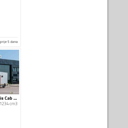
prije 5 dana
Iveco - Daily Chassis Cab 3,5T / šasija sa kabinom / 3,5 t / 6x6 / kamper / kamion šasija / STR-0708
1234 cm3