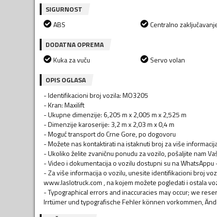
SIGURNOST
ABS
Centralno zaključavanj
DODATNA OPREMA
Kuka za vuču
Servo volan
OPIS OGLASA
- Identifikacioni broj vozila: MO3205
- Kran: Maxilift
- Ukupne dimenzije: 6,205 m x 2,005 m x 2,525 m
- Dimenzije karoserije: 3,2 m x 2,03 m x 0,4 m
- Moguć transport do Crne Gore, po dogovoru
- Možete nas kontaktirati na istaknuti broj za više informaci
- Ukoliko želite zvaničnu ponudu za vozilo, pošaljite nam V
- Video i dokumentacija o vozilu dostupni su na WhatsAppu – 
- Za više informacija o vozilu, unesite identifikacioni broj v
www.laslotruck.com , na kojem možete pogledati i ostala voz
- Typographical errors and inaccuracies may occur; we rese