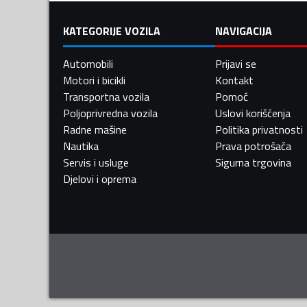
KATEGORIJE VOZILA
NAVIGACIJA
Automobili
Prijavi se
Motori i bicikli
Kontakt
Transportna vozila
Pomoć
Poljoprivredna vozila
Uslovi korišćenja
Radne mašine
Politika privatnosti
Nautika
Prava potrošača
Servis i usluge
Sigurna trgovina
Djelovi i oprema