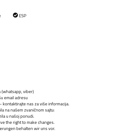
e
ESP
ja (whatsapp, viber)
ašu email adresu
kontaktirajte nas za više informacija.
ozila na našem zvaničnom sajtu:
ila u našoj ponudi.
rve the right to make changes.