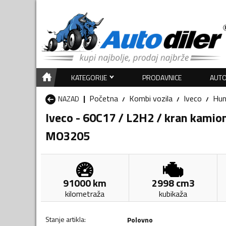
KATEGORIJE
PRODAVNICE
AUTO
Početna
Kombi vozila
Iveco
Hun
NAZAD
Iveco - 60C17 / L2H2 / kran kamio
MO3205
91000
km
2998
cm3
kilometraža
kubikaža
Stanje artikla
:
Polovno