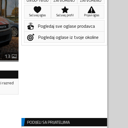
09:00-16:00
ZATVORENO
ZATVORENO
Sačuvaj oglas
Sačuvaj profil
Prijavi oglas
Pogledaj sve oglase prodavca
Pogledaj oglase iz tvoje okoline
13
ki razred
PODIJELI SA PRIJATELJIMA