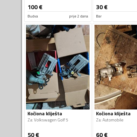
100
€
30
€
Budva
prije 2 dana
Bar
Kočiona kliješta
Kočiona kliješta
Za
:
Volkswagen Golf 5
Za
:
Automobile
50
€
60
€