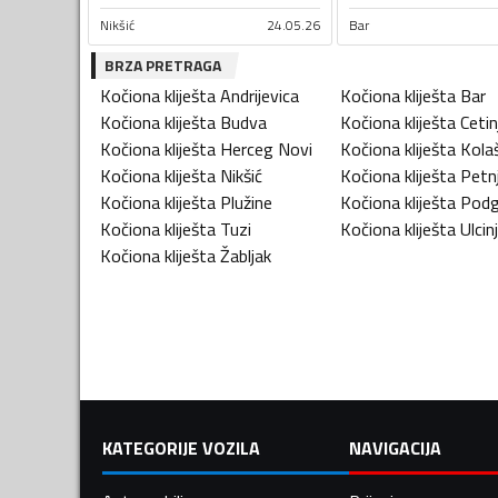
Nikšić
24.05.26
Bar
BRZA PRETRAGA
Kočiona kliješta
Andrijevica
Kočiona kliješta
Bar
Kočiona kliješta
Budva
Kočiona kliješta
Cetin
Kočiona kliješta
Herceg Novi
Kočiona kliješta
Kola
Kočiona kliješta
Nikšić
Kočiona kliješta
Petnj
Kočiona kliješta
Plužine
Kočiona kliješta
Podg
Kočiona kliješta
Tuzi
Kočiona kliješta
Ulcinj
Kočiona kliješta
Žabljak
KATEGORIJE VOZILA
NAVIGACIJA