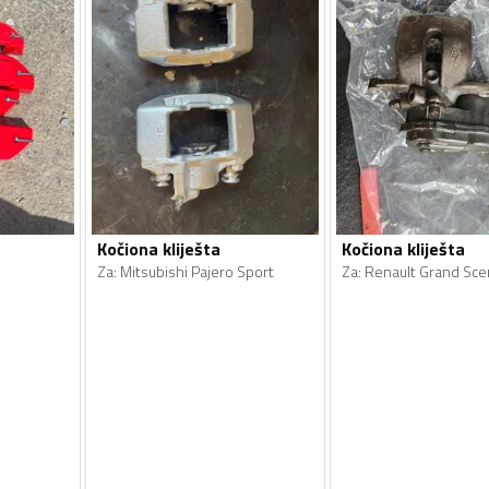
Kočiona kliješta
Kočiona kliješta
Za
:
Mitsubishi Pajero Sport
Za
:
Renault Grand Sce