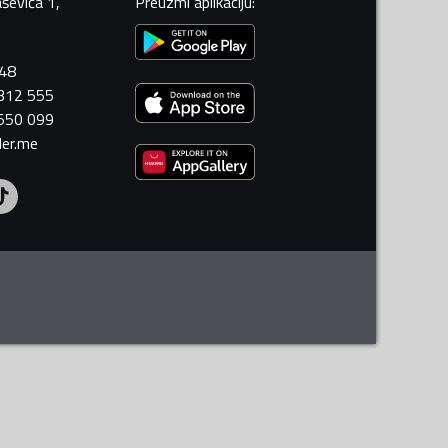
ševića 1,
Preuzmi aplikaciju
:
448
 312 555
 550 099
ler.me