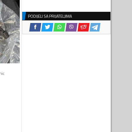
PODIJELI SA PRIJATELJIMA
nic