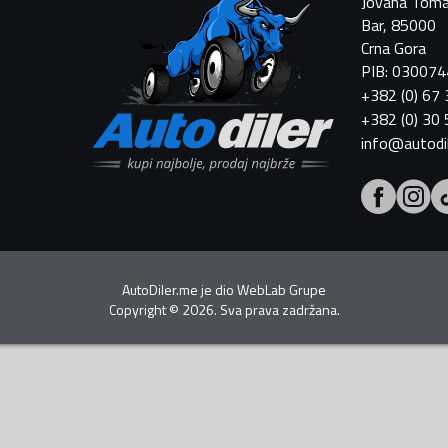
Jovana Toma
Bar, 85000
Crna Gora
PIB: 03007
+382 (0) 67
+382 (0) 30
info@autodi
AutoDiler.me je dio
WebLab Grupe
Copyright
©
2026. Sva prava zadržana.