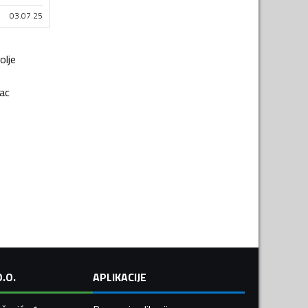
03.07.25
olje
ac
.O.
APLIKACIJE