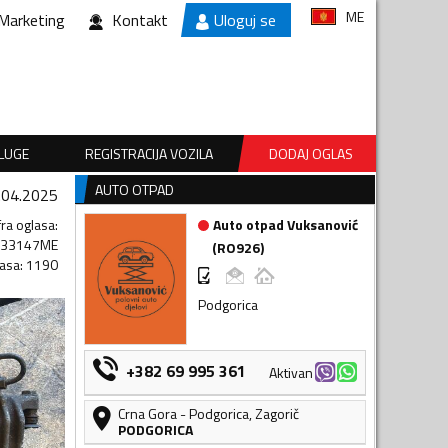
ME
Marketing
Kontakt
Uloguj se
SLUGE
REGISTRACIJA VOZILA
DODAJ OGLAS
AUTO OTPAD
.04.2025
fra oglasa
:
Auto otpad Vuksanović
833147ME
(
RO926
)
lasa
:
1190
Podgorica
+382 69 995 361
Aktivan
Crna Gora
-
Podgorica
,
Zagorič
PODGORICA