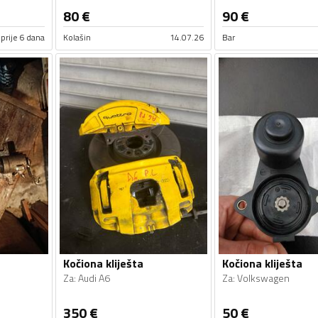
80
€
90
€
prije 6 dana
Kolašin
14.07.26
Bar
Kočiona kliješta
Kočiona kliješta
Za
:
Audi A6
Za
:
Volkswagen
350
€
50
€