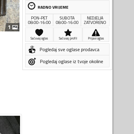
RADNO VRIJEME
PON-PET
SUBOTA
NEDJELJA
08:00-16:00
08:00-16:00
ZATVORENO
1
Sačuvaj oglas
Sačuvaj profil
Prijavi oglas
Pogledaj sve oglase prodavca
Pogledaj oglase iz tvoje okoline