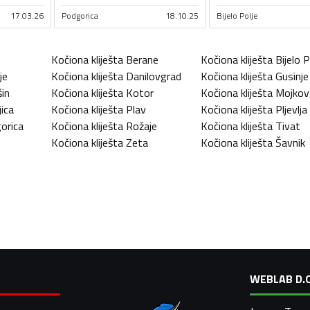
17.03.26
Podgorica
18.10.25
Bijelo Polje
Kočiona kliješta
Berane
Kočiona kliješta
Bijelo P
je
Kočiona kliješta
Danilovgrad
Kočiona kliješta
Gusinje
šin
Kočiona kliješta
Kotor
Kočiona kliješta
Mojkov
ica
Kočiona kliješta
Plav
Kočiona kliješta
Pljevlja
orica
Kočiona kliješta
Rožaje
Kočiona kliješta
Tivat
Kočiona kliješta
Zeta
Kočiona kliješta
Šavnik
WEBLAB D.O