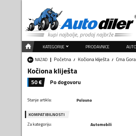
KATEGORIJE
PRODAVNICE
AUTO
Početna
Kočiona kliješta
Crna Gora
NAZAD
Kočiona kliješta
50
€
Po dogovoru
Stanje artikla
:
Polovno
KOMPATIBILNOSTI
Za kategoriju
:
Automobili