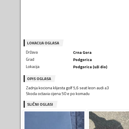
LOKACIJA OGLASA
Država
Crna Gora
Grad
Podgorica
Lokacija
Podgorica (uži dio)
OPIS OGLASA
Zadnja kociona klijesta golf 5,6 seat leon audi a3
Skoda octavia cijena 50 e po komadu
SLIČNI OGLASI