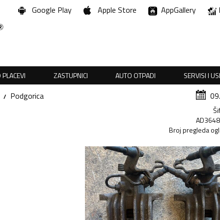
Google Play
Apple Store
AppGallery
 PLACEVI
ZASTUPNICI
AUTO OTPADI
SERVISI I U
Podgorica
09
Ši
AD364
Broj pregleda og