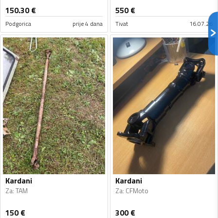
150.30
€
550
€
Podgorica
prije 4 dana
Tivat
16.07.26
Kardani
Kardani
Za
:
TAM
Za
:
CFMoto
150
€
300
€