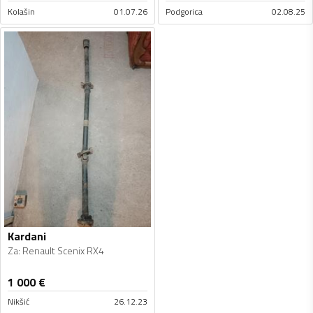
Kolašin
01.07.26
Podgorica
02.08.25
Kardani
Za
:
Renault Scenix RX4
1 000
€
Nikšić
26.12.23