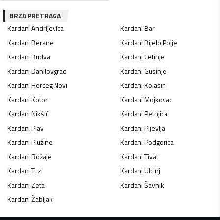
BRZA PRETRAGA
Kardani
Andrijevica
Kardani
Bar
Kardani
Berane
Kardani
Bijelo Polje
Kardani
Budva
Kardani
Cetinje
Kardani
Danilovgrad
Kardani
Gusinje
Kardani
Herceg Novi
Kardani
Kolašin
Kardani
Kotor
Kardani
Mojkovac
Kardani
Nikšić
Kardani
Petnjica
Kardani
Plav
Kardani
Pljevlja
Kardani
Plužine
Kardani
Podgorica
Kardani
Rožaje
Kardani
Tivat
Kardani
Tuzi
Kardani
Ulcinj
Kardani
Zeta
Kardani
Šavnik
Kardani
Žabljak