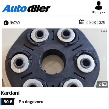
Uloguj se
09.03.2025
NAZAD
1 od 2
2
Kardani
50
€
Po dogovoru