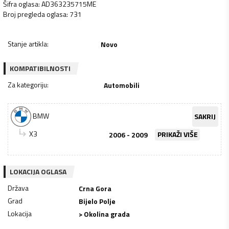
Šifra oglasa
:
AD363235715ME
Broj pregleda oglasa
:
731
Stanje artikla
:
Novo
KOMPATIBILNOSTI
Za kategoriju
:
Automobili
BMW
SAKRIJ
X3
2006 - 2009
PRIKAŽI VIŠE
LOKACIJA OGLASA
Država
Crna Gora
Grad
Bijelo Polje
Lokacija
> Okolina grada