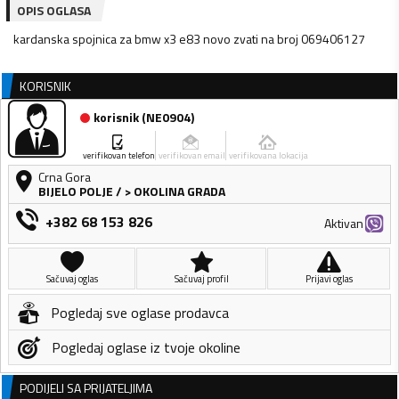
OPIS OGLASA
kardanska spojnica za bmw x3 e83 novo zvati na broj 069406127
KORISNIK
korisnik
(
NE0904
)
verifikovan telefon
verifikovan email
verifikovana lokacija
Crna Gora
BIJELO POLJE
/
> OKOLINA GRADA
+382 68 153 826
Aktivan
Sačuvaj oglas
Sačuvaj profil
Prijavi oglas
Pogledaj sve oglase prodavca
Pogledaj oglase iz tvoje okoline
PODIJELI SA PRIJATELJIMA