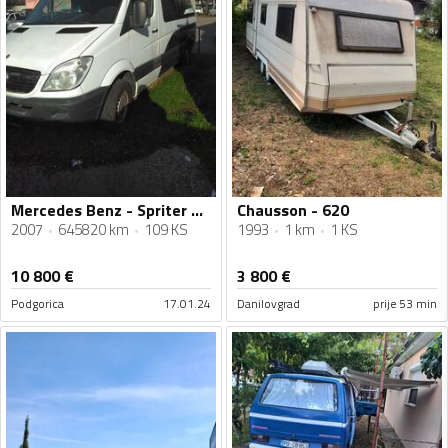
Mercedes Benz - Spriter 311 CDI
Chausson - 620
2007
645820 km
109 KS
1993
1 km
1 KS
10 800
€
3 800
€
Podgorica
17.01.24
Danilovgrad
prije 53 min