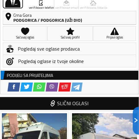
verifikovan telefon
verifikovan email
verifikovana lokacija
Crna Gora
PODGORICA
/
PODGORICA (UŽI DIO)
Sačuvaj oglas
Sačuvaj profil
Prijavi oglas
Pogledaj sve oglase prodavca
Pogledaj oglase iz tvoje okoline
PODIJELI SA PRIJATELJIMA
SLIČNI OGLASI