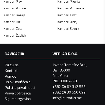
Kamperi
Plav
Kamperi
Pljevlja
Kamperi
Plužine
Kamperi
Podgorica
Kamperi
Rožaje
Kamperi
Tivat
Kamperi
Tuzi
Kamperi
Ulcinj
Kamperi
Zeta
Kamperi
Šavnik
Kamperi
Žabljak
NAVIGACIJA
WEBLAB D.O.O.
Jovana Tomaševića 1,
Prijavi se
Bar, 85000
Kontakt
Crna Gora
Pomoć
PIB: 03007448
Uslovi korišćenja
+382 (0) 67 312 555
Politika privatnosti
+382 (0) 30 550 099
Prava potrošača
info@autodiler.me
Sigurna trgovina