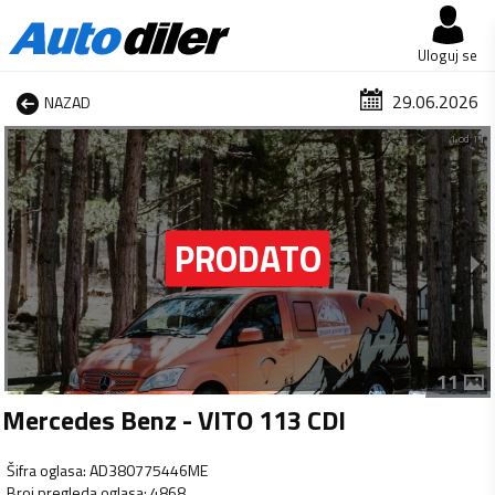
Uloguj se
29.06.2026
NAZAD
1 od 11
11
Mercedes Benz - VITO 113 CDI
Šifra oglasa
:
AD380775446ME
Broj pregleda oglasa
:
4868