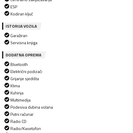
ESP
Kodiran ključ
ISTORIJA VOZILA
Garažiran
Servisna knjiga
DODATNA OPREMA
Bluetooth
Električni podizači
Grijanje sjedišta
Klima
Kuhinja
Multimedija
Podesiva dubina volana
Putni računar
Radio CD
Radio/Kasetofon