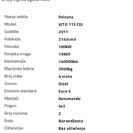
Stanje artikla
:
Polovno
Model
:
VITO 113 CDI
Godište
:
2011
Kubikaža
:
2143
cm3
Kilovata
:
100
kW
Konjska snaga
:
136
KS
Kilometraža
:
140000
km
Max bruto težina
:
3500
kg
Broj vrata
:
4 vrata
Gorivo
:
Dizel
Emisioni standard
:
Euro 5
Mjenjač
:
Automatski
Pogon
:
4x2
Broj osovina
:
2
Boja
:
Narandžasta
Oštećenje
:
Bez oštećenja