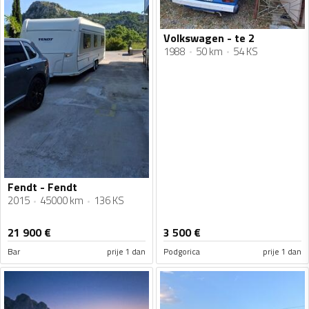
Volkswagen - te 2
1988
50 km
54 KS
Fendt - Fendt
2015
45000 km
136 KS
21 900
€
3 500
€
Bar
prije 1 dan
Podgorica
prije 1 dan