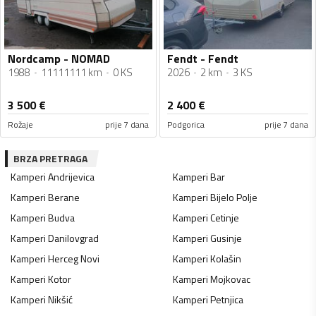
Nordcamp - NOMAD
Fendt - Fendt
1988
11111111 km
0 KS
2026
2 km
3 KS
3 500
€
2 400
€
Rožaje
prije 7 dana
Podgorica
prije 7 dana
BRZA PRETRAGA
Kamperi
Andrijevica
Kamperi
Bar
Kamperi
Berane
Kamperi
Bijelo Polje
Kamperi
Budva
Kamperi
Cetinje
Kamperi
Danilovgrad
Kamperi
Gusinje
Kamperi
Herceg Novi
Kamperi
Kolašin
Kamperi
Kotor
Kamperi
Mojkovac
Kamperi
Nikšić
Kamperi
Petnjica