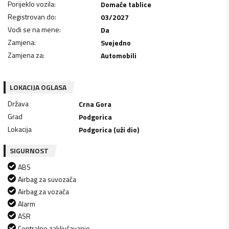
Porijeklo vozila
:
Domaće tablice
Registrovan do
:
03/2027
Vodi se na mene
:
Da
Zamjena
:
Svejedno
Zamjena za
:
Automobili
LOKACIJA OGLASA
Država
Crna Gora
Grad
Podgorica
Lokacija
Podgorica (uži dio)
SIGURNOST
ABS
Airbag za suvozača
Airbag za vozača
Alarm
ASR
Centralno zaključavanje