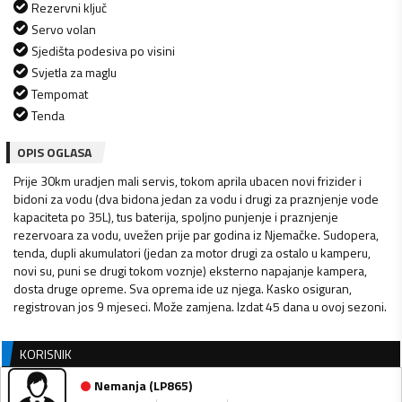
Rezervni ključ
Servo volan
Sjedišta podesiva po visini
Svjetla za maglu
Tempomat
Tenda
OPIS OGLASA
Prije 30km uradjen mali servis, tokom aprila ubacen novi frizider i
bidoni za vodu (dva bidona jedan za vodu i drugi za praznjenje vode
kapaciteta po 35L), tus baterija, spoljno punjenje i praznjenje
rezervoara za vodu, uvežen prije par godina iz Njemačke. Sudopera,
tenda, dupli akumulatori (jedan za motor drugi za ostalo u kamperu,
novi su, puni se drugi tokom voznje) eksterno napajanje kampera,
dosta druge opreme. Sva oprema ide uz njega. Kasko osiguran,
registrovan jos 9 mjeseci. Može zamjena. Izdat 45 dana u ovoj sezoni.
KORISNIK
Nemanja
(
LP865
)