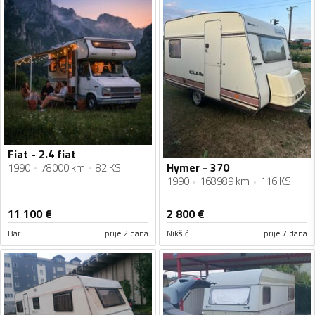
Fiat - 2.4 fiat
Hymer - 370
1990
78000 km
82 KS
1990
168989 km
116 KS
11 100
€
2 800
€
Bar
prije 2 dana
Nikšić
prije 7 dana