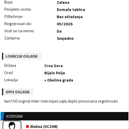
Boja
:
Zelena
Porijeklo vozila
:
Domaće tablice
Oštećenje
:
Bez oštećenja
Registrovan do
:
05/2026
Vodi se na mene
:
Da
Zamjena
:
Svejedno
LOKACIJA OGLASA
Država
Crna Gora
Grad
Bijelo Polje
Lokacija
> Okolina grada
OPIS OGLASA
tam150 orginal miler niski kiper,sajla duplo presovana registrovan.
KORISNIK
Aleksa
(
XC268
)