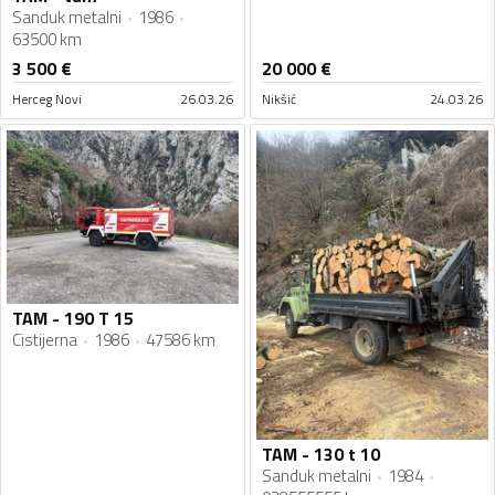
Sanduk metalni
1986
63500 km
3 500
€
20 000
€
Herceg Novi
26.03.26
Nikšić
24.03.26
TAM - 190 T 15
Cistijerna
1986
47586 km
TAM - 130 t 10
Sanduk metalni
1984