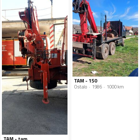
TAM - 150
Ostalo
1986
1000 km
TAM - tam