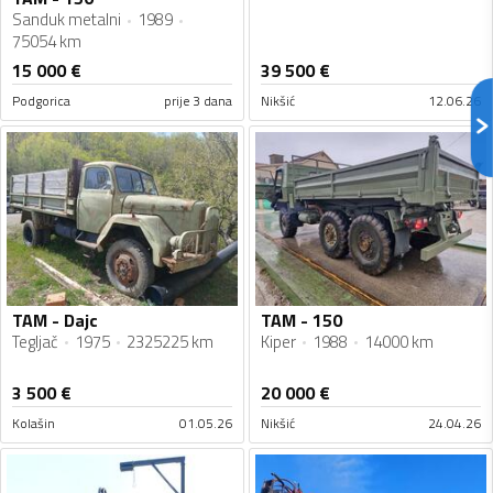
Sanduk metalni
1989
75054 km
15 000
€
39 500
€
Podgorica
prije 3 dana
Nikšić
12.06.26
TAM - Dajc
TAM - 150
Tegljač
1975
2325225 km
Kiper
1988
14000 km
3 500
€
20 000
€
Kolašin
01.05.26
Nikšić
24.04.26