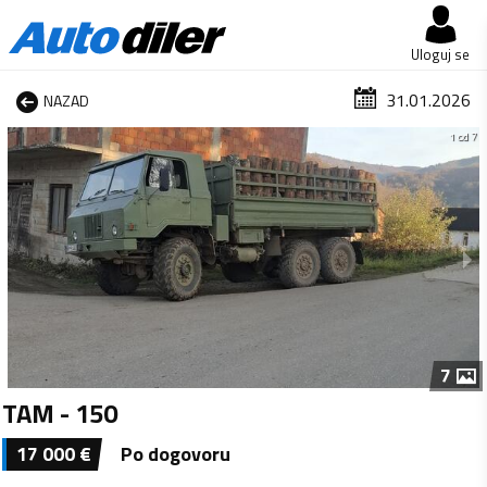
Uloguj se
31.01.2026
NAZAD
1 od 7
7
TAM - 150
17 000
€
Po dogovoru