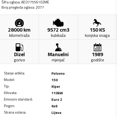
Šifra oglasa
:
AD377556102ME
Broj pregleda oglasa
:
2077
28000
km
9572
cm3
150
KS
kilometraža
kubikaža
konjska snaga
Dizel
Manuelni
1989
gorivo
mjenjač
godište
Stanje artikla
:
Polovno
Model
:
150
Tip
:
Kiper
Kilovata
:
110
kW
Emisioni standard
:
Euro 2
Pogon
:
6x6
Strana volana
:
Lijeva