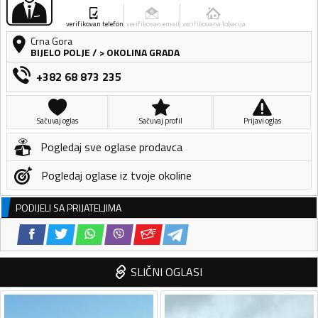
verifikovan telefon
verifikovan email
verifikovana lokacija
Crna Gora
BIJELO POLJE
/
> OKOLINA GRADA
+382 68 873 235
Sačuvaj oglas
Sačuvaj profil
Prijavi oglas
Pogledaj sve oglase prodavca
Pogledaj oglase iz tvoje okoline
PODIJELI SA PRIJATELJIMA
SLIČNI OGLASI