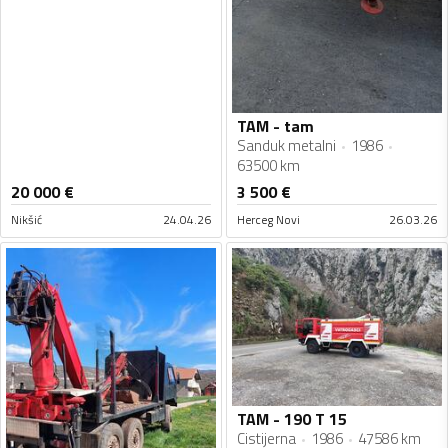
TAM - tam
Sanduk metalni
1986
63500 km
20 000
€
3 500
€
Nikšić
24.04.26
Herceg Novi
26.03.26
TAM - 190 T 15
Cistijerna
1986
47586 km