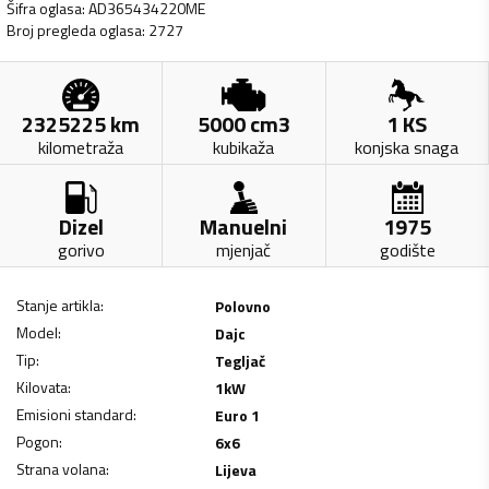
Šifra oglasa
:
AD365434220ME
Broj pregleda oglasa
:
2727
2325225
km
5000
cm3
1
KS
kilometraža
kubikaža
konjska snaga
Dizel
Manuelni
1975
gorivo
mjenjač
godište
Stanje artikla
:
Polovno
Model
:
Dajc
Tip
:
Tegljač
Kilovata
:
1
kW
Emisioni standard
:
Euro 1
Pogon
:
6x6
Strana volana
:
Lijeva