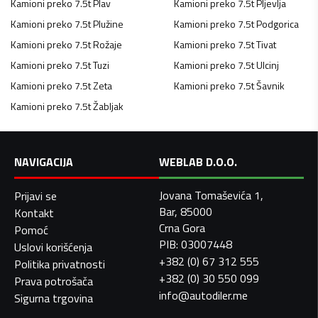
Kamioni preko 7.5t
Plav
Kamioni preko 7.5t
Pljevlja
Kamioni preko 7.5t
Plužine
Kamioni preko 7.5t
Podgorica
Kamioni preko 7.5t
Rožaje
Kamioni preko 7.5t
Tivat
Kamioni preko 7.5t
Tuzi
Kamioni preko 7.5t
Ulcinj
Kamioni preko 7.5t
Zeta
Kamioni preko 7.5t
Šavnik
Kamioni preko 7.5t
Žabljak
NAVIGACIJA
WEBLAB D.O.O.
Jovana Tomaševića 1,
Prijavi se
Bar, 85000
Kontakt
Crna Gora
Pomoć
PIB: 03007448
Uslovi korišćenja
+382 (0) 67 312 555
Politika privatnosti
+382 (0) 30 550 099
Prava potrošača
info@autodiler.me
Sigurna trgovina