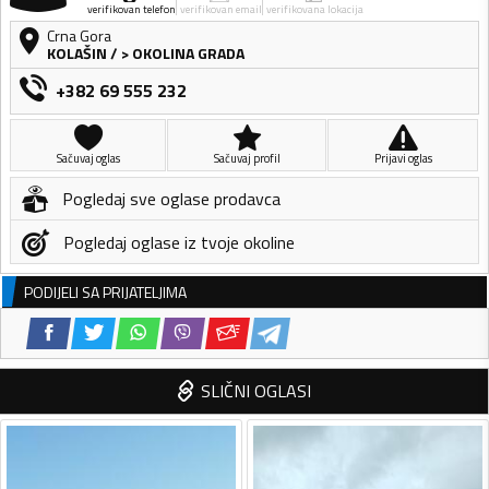
verifikovan telefon
verifikovan email
verifikovana lokacija
Crna Gora
KOLAŠIN
/
> OKOLINA GRADA
+382 69 555 232
Sačuvaj oglas
Sačuvaj profil
Prijavi oglas
Pogledaj sve oglase prodavca
Pogledaj oglase iz tvoje okoline
PODIJELI SA PRIJATELJIMA
SLIČNI OGLASI