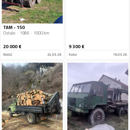
TAM - 150
Ostalo
1986
1000 km
20 000
€
9 300
€
Nikšić
24.03.26
Kotor
16.03.26