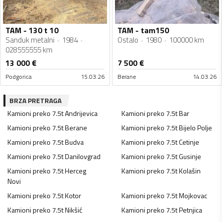
TAM - 130 t 10
TAM - tam150
Sanduk metalni
1984
Ostalo
1980
100000 km
028555555 km
13 000
€
7 500
€
Podgorica
15.03.26
Berane
14.03.26
BRZA PRETRAGA
Kamioni preko 7.5t
Andrijevica
Kamioni preko 7.5t
Bar
Kamioni preko 7.5t
Berane
Kamioni preko 7.5t
Bijelo Polje
Kamioni preko 7.5t
Budva
Kamioni preko 7.5t
Cetinje
Kamioni preko 7.5t
Danilovgrad
Kamioni preko 7.5t
Gusinje
Kamioni preko 7.5t
Herceg
Kamioni preko 7.5t
Kolašin
Novi
Kamioni preko 7.5t
Kotor
Kamioni preko 7.5t
Mojkovac
Kamioni preko 7.5t
Nikšić
Kamioni preko 7.5t
Petnjica