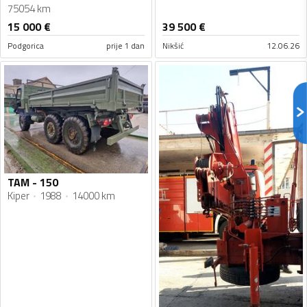
75054 km
15 000
€
39 500
€
Podgorica
prije 1 dan
Nikšić
12.06.26
TAM - 150
Kiper
1988
14000 km