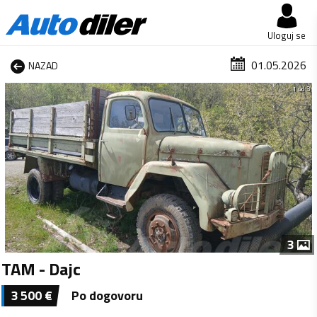
Uloguj se
01.05.2026
NAZAD
1 od 3
3
TAM - Dajc
3 500
€
Po dogovoru