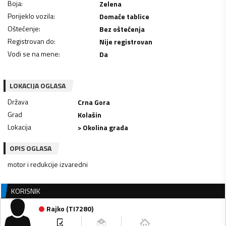
Boja
:
Zelena
Porijeklo vozila
:
Domaće tablice
Oštećenje
:
Bez oštećenja
Registrovan do
:
Nije registrovan
Vodi se na mene
:
Da
LOKACIJA OGLASA
Država
Crna Gora
Grad
Kolašin
Lokacija
> Okolina grada
OPIS OGLASA
motor i redukcije izvaredni
KORISNIK
Rajko
(
TI7280
)