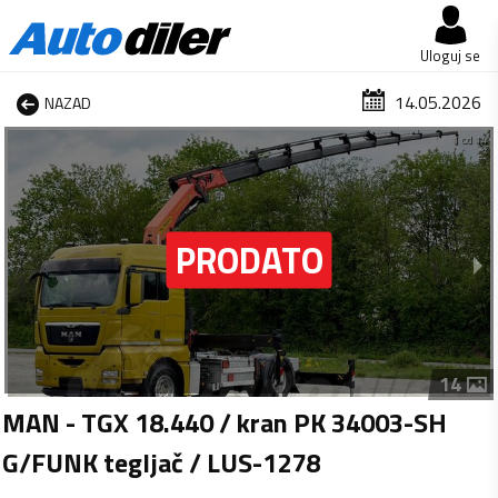
Uloguj se
14.05.2026
NAZAD
1 od 14
14
MAN - TGX 18.440 / kran PK 34003-SH
G/FUNK tegljač / LUS-1278