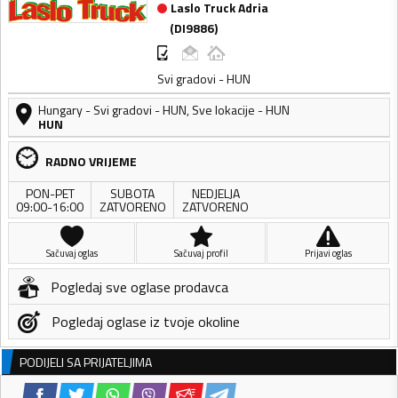
Laslo Truck Adria
(
DI9886
)
Svi gradovi - HUN
Hungary
-
Svi gradovi - HUN
,
Sve lokacije - HUN
HUN
RADNO VRIJEME
PON-PET
SUBOTA
NEDJELJA
09:00-16:00
ZATVORENO
ZATVORENO
Sačuvaj oglas
Sačuvaj profil
Prijavi oglas
Pogledaj sve oglase prodavca
Pogledaj oglase iz tvoje okoline
PODIJELI SA PRIJATELJIMA