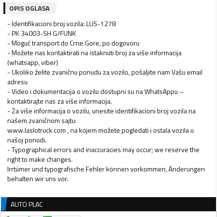
OPIS OGLASA
- Identifikacioni broj vozila: LUS-1278
- PK 34003-SH G/FUNK
- Moguć transport do Crne Gore, po dogovoru
- Možete nas kontaktirati na istaknuti broj za više informacija
(whatsapp, viber)
- Ukoliko želite zvaničnu ponudu za vozilo, pošaljite nam Vašu email
adresu
- Video i dokumentacija o vozilu dostupni su na WhatsAppu –
kontaktirajte nas za više informacija.
- Za više informacija o vozilu, unesite identifikacioni broj vozila na
našem zvaničnom sajtu:
www.laslotruck.com , na kojem možete pogledati i ostala vozila u
našoj ponudi.
- Typographical errors and inaccuracies may occur; we reserve the
right to make changes.
Irrtümer und typografische Fehler können vorkommen, Änderungen
AUTO PLAC