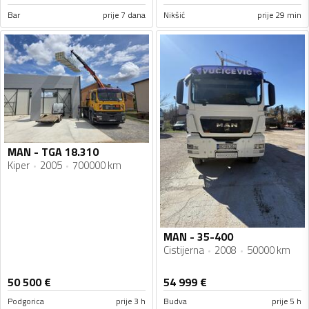
Bar
prije 7 dana
Nikšić
prije 29 min
MAN - TGA 18.310
Kiper
2005
700000 km
MAN - 35-400
Cistijerna
2008
50000 km
50 500
€
54 999
€
Podgorica
prije 3 h
Budva
prije 5 h