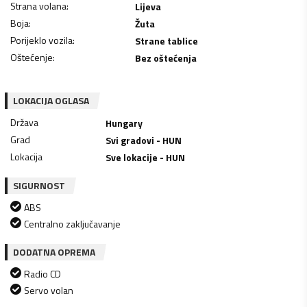
Strana volana
:
Lijeva
Boja
:
Žuta
Porijeklo vozila
:
Strane tablice
Oštećenje
:
Bez oštećenja
LOKACIJA OGLASA
Država
Hungary
Grad
Svi gradovi - HUN
Lokacija
Sve lokacije - HUN
SIGURNOST
ABS
Centralno zaključavanje
DODATNA OPREMA
Radio CD
Servo volan