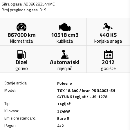
Šifra oglasa
:
AD386283541ME
Broj pregleda oglasa
:
319
867000
km
10518
cm3
440
KS
kilometraža
kubikaža
konjska snaga
Dizel
Automatski
2012
gorivo
mjenjač
godište
Stanje artikla
:
Polovno
Model
:
TGX 18.440 / kran PK 34003-SH
G/FUNK tegljač / LUS-1278
Tip
:
Tegljač
Kilovata
:
324
kW
Emisioni standard
:
Euro 5
Pogon
:
4x2