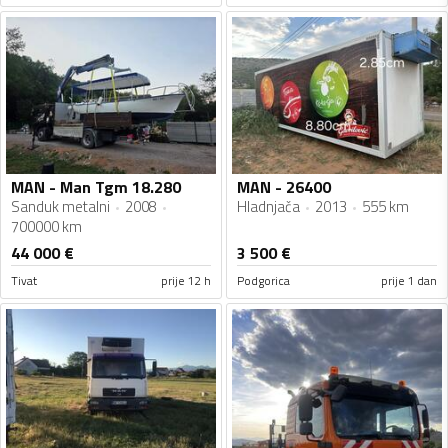
MAN - Man Tgm 18.280
MAN - 26400
Sanduk metalni
2008
Hladnjača
2013
555 km
700000 km
44 000
€
3 500
€
Tivat
prije 12 h
Podgorica
prije 1 dan