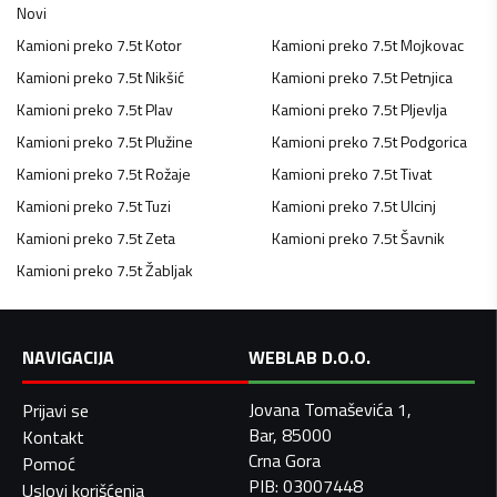
Novi
Kamioni preko 7.5t
Kotor
Kamioni preko 7.5t
Mojkovac
Kamioni preko 7.5t
Nikšić
Kamioni preko 7.5t
Petnjica
Kamioni preko 7.5t
Plav
Kamioni preko 7.5t
Pljevlja
Kamioni preko 7.5t
Plužine
Kamioni preko 7.5t
Podgorica
Kamioni preko 7.5t
Rožaje
Kamioni preko 7.5t
Tivat
Kamioni preko 7.5t
Tuzi
Kamioni preko 7.5t
Ulcinj
Kamioni preko 7.5t
Zeta
Kamioni preko 7.5t
Šavnik
Kamioni preko 7.5t
Žabljak
NAVIGACIJA
WEBLAB D.O.O.
Jovana Tomaševića 1,
Prijavi se
Bar, 85000
Kontakt
Crna Gora
Pomoć
PIB: 03007448
Uslovi korišćenja