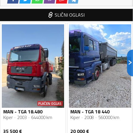
SLIČNI OGLASI
PLAĆEN OGLAS
MAN - TGA 18.480
MAN - TGA 18 440
Kiper
2003
644000 km
Kiper
2008
560000 km
35 500
€
20 000
€