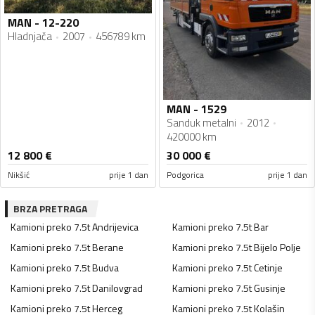
MAN - 12-220
Hladnjača
2007
456789 km
MAN - 1529
Sanduk metalni
2012
420000 km
12 800
€
30 000
€
Nikšić
prije 1 dan
Podgorica
prije 1 dan
BRZA PRETRAGA
Kamioni preko 7.5t
Andrijevica
Kamioni preko 7.5t
Bar
Kamioni preko 7.5t
Berane
Kamioni preko 7.5t
Bijelo Polje
Kamioni preko 7.5t
Budva
Kamioni preko 7.5t
Cetinje
Kamioni preko 7.5t
Danilovgrad
Kamioni preko 7.5t
Gusinje
Kamioni preko 7.5t
Herceg
Kamioni preko 7.5t
Kolašin