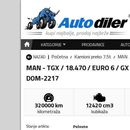
KATEGORIJE
PRODAVNICE
AUTO
Početna
Kamioni preko 7.5t
MAN
NAZAD
MAN - TGX / 18.470 / EURO 6 / GX
DOM-2217
320000
km
12420
cm3
kilometraža
kubikaža
Stanje artikla
:
Polovno