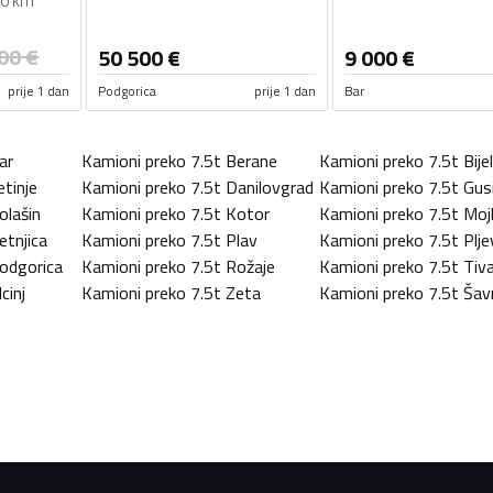
0 km
00
€
50 500
€
9 000
€
prije 1 dan
Podgorica
prije 1 dan
Bar
ar
Kamioni preko 7.5t
Berane
Kamioni preko 7.5t
Bije
etinje
Kamioni preko 7.5t
Danilovgrad
Kamioni preko 7.5t
Gus
olašin
Kamioni preko 7.5t
Kotor
Kamioni preko 7.5t
Moj
etnjica
Kamioni preko 7.5t
Plav
Kamioni preko 7.5t
Plje
odgorica
Kamioni preko 7.5t
Rožaje
Kamioni preko 7.5t
Tiv
lcinj
Kamioni preko 7.5t
Zeta
Kamioni preko 7.5t
Šav