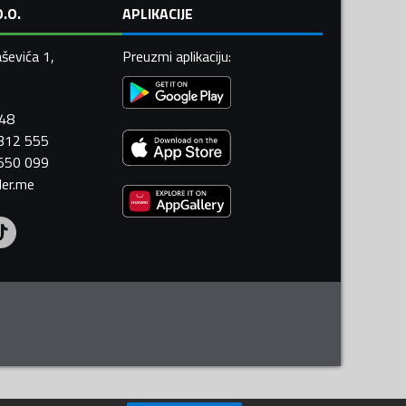
.O.
APLIKACIJE
ševića 1,
Preuzmi aplikaciju
:
448
 312 555
 550 099
ler.me