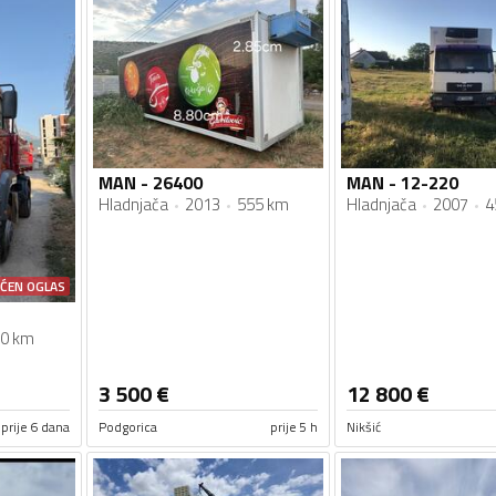
MAN - 26400
MAN - 12-220
Hladnjača
2013
555 km
Hladnjača
2007
4
AĆEN OGLAS
0 km
3 500
€
12 800
€
prije 6 dana
Podgorica
prije 5 h
Nikšić