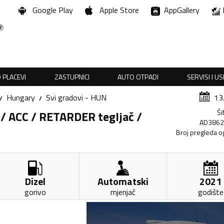
Google Play
Apple Store
AppGallery
 PLACEVI
ZASTUPNICI
AUTO OTPADI
SERVISI I U
Hungary
Svi gradovi - HUN
13
Ši
 / ACC / RETARDER tegljač /
AD386
Broj pregleda o
Dizel
Automatski
2021
gorivo
mjenjač
godište