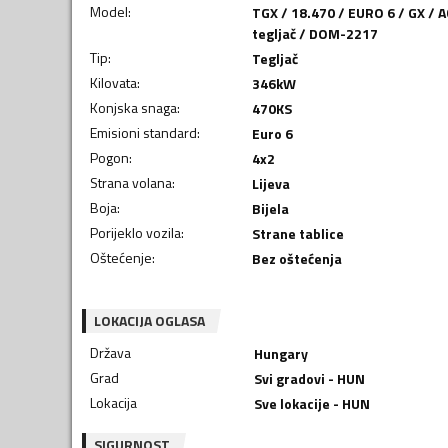
Model
:
TGX / 18.470 / EURO 6 / GX / 
tegljač / DOM-2217
Tip
:
Tegljač
Kilovata
:
346
kW
Konjska snaga
:
470
KS
Emisioni standard
:
Euro 6
Pogon
:
4x2
Strana volana
:
Lijeva
Boja
:
Bijela
Porijeklo vozila
:
Strane tablice
Oštećenje
:
Bez oštećenja
LOKACIJA OGLASA
Država
Hungary
Grad
Svi gradovi - HUN
Lokacija
Sve lokacije - HUN
SIGURNOST