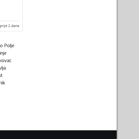
prije 2 dana
lo Polje
inje
kovac
vlja
at
nik