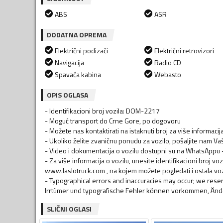
ABS
ASR
DODATNA OPREMA
Električni podizači
Električni retrovizori
Navigacija
Radio CD
Spavaća kabina
Webasto
OPIS OGLASA
- Identifikacioni broj vozila: DOM-2217
- Moguć transport do Crne Gore, po dogovoru
- Možete nas kontaktirati na istaknuti broj za više informaci
- Ukoliko želite zvaničnu ponudu za vozilo, pošaljite nam V
- Video i dokumentacija o vozilu dostupni su na WhatsAppu – 
- Za više informacija o vozilu, unesite identifikacioni broj v
www.laslotruck.com , na kojem možete pogledati i ostala voz
- Typographical errors and inaccuracies may occur; we rese
SLIČNI OGLASI