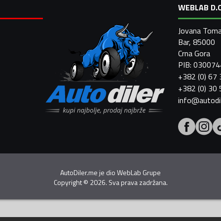
WEBLAB D.O
Jovana Toma
Bar, 85000
Crna Gora
PIB: 03007
+382 (0) 67
+382 (0) 30
info@autodi
AutoDiler.me je dio
WebLab Grupe
Copyright
©
2026. Sva prava zadržana.