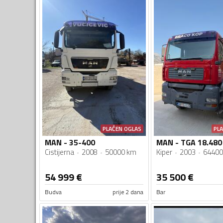
PLAĆEN OGLAS
PL
MAN - 35-400
MAN - TGA 18.480
Cistijerna
2008
50000 km
Kiper
2003
64400
54 999
€
35 500
€
Budva
prije 2 dana
Bar