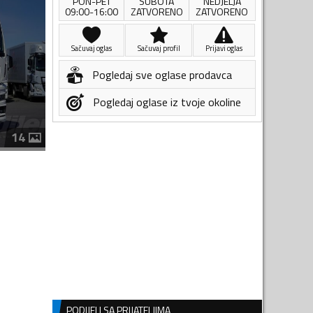
PON-PET
SUBOTA
NEDJELJA
09:00-16:00
ZATVORENO
ZATVORENO
Sačuvaj oglas
Sačuvaj profil
Prijavi oglas
Pogledaj sve oglase prodavca
Pogledaj oglase iz tvoje okoline
14
PODIJELI SA PRIJATELJIMA