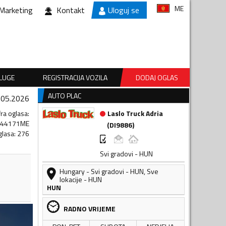
ME
Marketing
Kontakt
Uloguj se
SLUGE
REGISTRACIJA VOZILA
DODAJ OGLAS
AUTO PLAC
.05.2026
fra oglasa
:
Laslo Truck Adria
244171ME
(
DI9886
)
glasa
:
276
Svi gradovi - HUN
Hungary
-
Svi gradovi - HUN
,
Sve
lokacije - HUN
HUN
RADNO VRIJEME